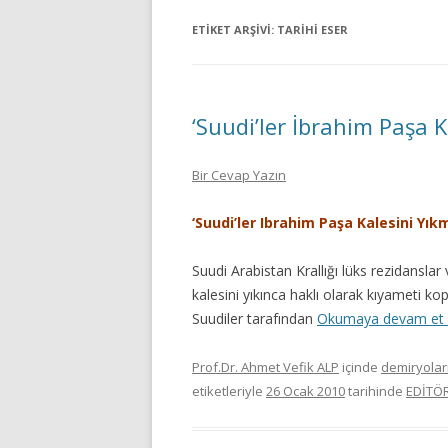
ETIKET ARŞIVI:
TARIHI ESER
‘Suudi’ler İbrahim Paşa 
Bir Cevap Yazın
‘Suudi’ler Ibrahim Paşa Kalesini Yı
Suudi Arabistan Krallığı lüks rezidansla
kalesini yıkınca haklı olarak kıyameti ko
Suudiler tarafından
Okumaya devam et
Prof.Dr. Ahmet Vefik ALP
içinde
demiryolar
etiketleriyle
26 Ocak 2010
tarihinde
EDİTÖ