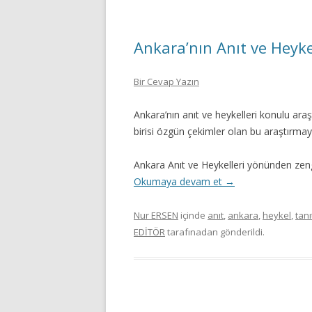
Ankara’nın Anıt ve Heyke
Bir Cevap Yazın
Ankara’nın anıt ve heykelleri konulu araş
birisi özgün çekimler olan bu araştırmayı
Ankara Anıt ve Heykelleri yönünden zeng
Okumaya devam et
→
Nur ERSEN
içinde
anıt
,
ankara
,
heykel
,
tanı
EDİTÖR
tarafınadan gönderildi.