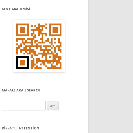
KENT AKADEMİSİ
MAKALE ARA | SEARCH
Arama:
DIKKAT! | ATTENTION