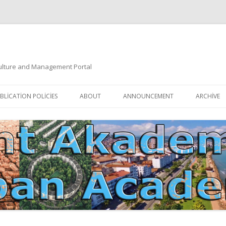
 Culture and Management Portal
İçeriğe
atla
BLICATION POLICIES
ABOUT
ANNOUNCEMENT
ARCHIVE
DOCUMENTATION
EDITORIAL BOARD
ETIK KURUL | ETHICAL BOARDS
YAZIM KURALLARI
SÜREÇ REHBERI | PROCESS GUIDE
İNDEKSLER
JOURNAL HISTORY | DERGI
TIK İLKELER | ETHICAL RULES
TARIHÇESI