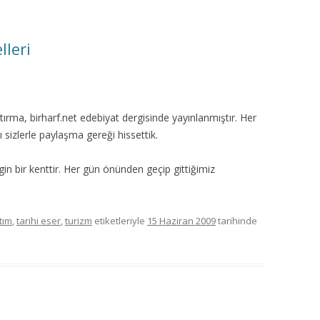
lleri
tırma, birharf.net edebiyat dergisinde yayınlanmıştır. Her
 sizlerle paylaşma gereği hissettik.
in bir kenttir. Her gün önünden geçip gittiğimiz
tım
,
tarihi eser
,
turizm
etiketleriyle
15 Haziran 2009
tarihinde