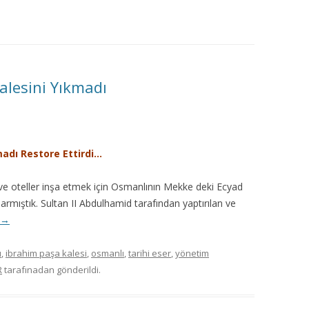
MISYON | MISSION
LOGO & EXPANSION
JOURNAL TAG
Kalesini Yıkmadı
E-POSTA OKUMA | USER MAIL
İLETIŞIM | CONTACT US
kmadı
Restore Ettirdi…
PUBLICATION GROUP
r ve oteller inşa etmek için Osmanlının Mekke deki Ecyad
parmıştık. Sultan II Abdulhamid tarafından yaptırılan ve
REKLAM TARIFESI |
→
ADVERTISEMENT FEE
ı
,
ibrahim paşa kalesi
,
osmanlı
,
tarihi eser
,
yönetim
R
tarafınadan gönderildi.