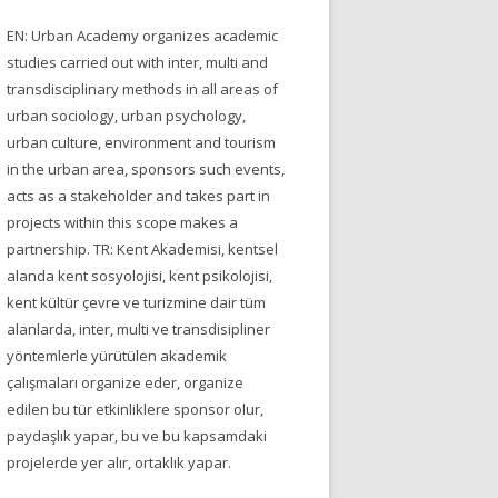
EN: Urban Academy organizes academic
studies carried out with inter, multi and
transdisciplinary methods in all areas of
urban sociology, urban psychology,
urban culture, environment and tourism
in the urban area, sponsors such events,
acts as a stakeholder and takes part in
projects within this scope makes a
partnership. TR: Kent Akademisi, kentsel
alanda kent sosyolojisi, kent psikolojisi,
kent kültür çevre ve turizmine dair tüm
alanlarda, inter, multi ve transdisipliner
yöntemlerle yürütülen akademik
çalışmaları organize eder, organize
edilen bu tür etkinliklere sponsor olur,
paydaşlık yapar, bu ve bu kapsamdaki
projelerde yer alır, ortaklık yapar.