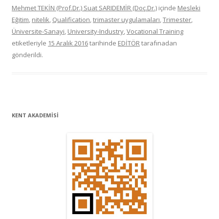
Mehmet TEKİN (Prof.Dr.) Suat SARIDEMİR (Doç.Dr.)
içinde
Mesleki
Eğitim
,
nitelik
,
Qualification
,
trimaster uygulamaları
,
Trimester
,
Üniversite-Sanayi
,
University-Industry
,
Vocational Training
etiketleriyle
15 Aralık 2016
tarihinde
EDİTÖR
tarafınadan
gönderildi.
KENT AKADEMİSİ