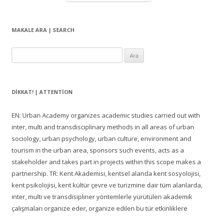
MAKALE ARA | SEARCH
Arama:
DIKKAT! | ATTENTION
EN: Urban Academy organizes academic studies carried out with
inter, multi and transdisciplinary methods in all areas of urban
sociology, urban psychology, urban culture, environment and
tourism in the urban area, sponsors such events, acts as a
stakeholder and takes part in projects within this scope makes a
partnership. TR: Kent Akademisi, kentsel alanda kent sosyolojisi,
kent psikolojisi, kent kültür çevre ve turizmine dair tüm alanlarda,
inter, multi ve transdisipliner yöntemlerle yürütülen akademik
çalışmaları organize eder, organize edilen bu tür etkinliklere