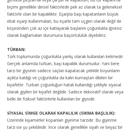
biçimi genellikle dinsel faktörledir pek az olarak ta geleneksel
faktörle olan bir kapalılıktır. Eşarpla başı kapatanların büyük
ebat eşarp kullanmaları, bu eşarbı tam üçgen olarak değil de
köşesinden çok az içe katlayarak başlarını çoğunlukla iğnesiz
olarak bağlamaları durumuna başörtülülük diyebiliriz.
TÜRBAN:
Türk toplumunda çoğunlukla yanlış olarak kullanılan kelimedir.
Gerçek anlamda türban, başı kapalılık durumudur. Yani bere
tarzı bir giysinin sadece saçları kapatacak şekilde boyunların
açıkta kaldığı ve çoğunlukla da kalın kumaştan dikilen bir
kıyafettir. Türban çoğunluğun hatalı kullandığı şekliyle siyasal
olarak giyilen bir kıyafet değildir. Sadece dekoratif olarak veya
belki de fiziksel faktörlerle kullanılan bir giysidir.
SİYASAL SİMGE OLARAK KAPALILIK (SIKMA BAŞLILIK):
Üzerinde kıyametler koparılan giyinme tarzıdır. Bu giyinme
tarzı ise şu şekildedir. İnce olarak genellikle siyah ve beyaz bir