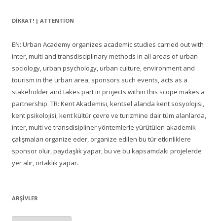
DIKKAT! | ATTENTION
EN: Urban Academy organizes academic studies carried out with
inter, multi and transdisciplinary methods in all areas of urban
sociology, urban psychology, urban culture, environment and
tourism in the urban area, sponsors such events, acts as a
stakeholder and takes part in projects within this scope makes a
partnership. TR: Kent Akademisi, kentsel alanda kent sosyolojisi,
kent psikolojisi, kent kültür çevre ve turizmine dair tüm alanlarda,
inter, multi ve transdisipliner yöntemlerle yürütülen akademik
çalışmaları organize eder, organize edilen bu tür etkinliklere
sponsor olur, paydaşlık yapar, bu ve bu kapsamdaki projelerde
yer alır, ortaklık yapar.
ARŞIVLER
Arşivler