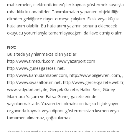
mahkemeler, elektronik index’çiler kaynak göstermek kaydıyla
rahatlıkla kullanabilirler. Tanımlamaları yaparken objektifliğe
elimden geldiğince riayet etmeye çalıştım. Eksik veya küçük
hatalarım olabilir. Bu hatalarımı yazımın sonuna eklenecek
okuyucu yorumlarıyla tamamlayacağımı da ilave etmiş olalım.
Not:
Bu sitede yayınlanmakta olan yazılar
http://www.timeturk.com, www.yazarport.com
http://www.gunesgazetesi.net,
http://www.kamudanhaber.com, http://www.bilgievreni.com, ,
http://www.siyasalforum.net, http://www.gercekgazete.web.tr,
www.radyobrt.net, ile, Gerçek Gazete, Halkın Sesi, Güney
Marmara Yaşam ve Fatsa Güneş gazetelerinde
yayınlanmaktadır. Yazarın izni olmaksızın başka hiçbir yayın
organında kaynak veya dipnot göstermeksizin kısmen veya
tamamen alınamaz, çoğaltılamaz.