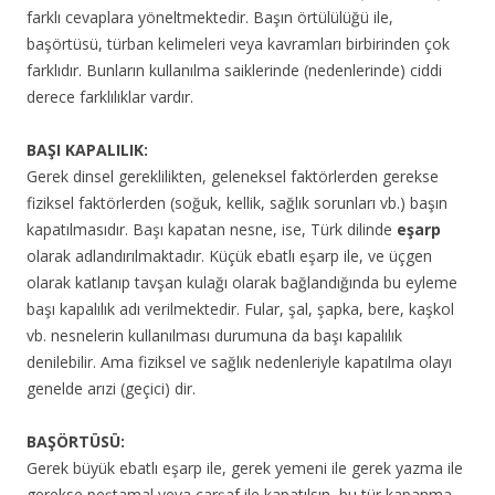
farklı cevaplara yöneltmektedir. Başın örtülülüğü ile,
başörtüsü, türban kelimeleri veya kavramları birbirinden çok
farklıdır. Bunların kullanılma saiklerinde (nedenlerinde) ciddi
derece farklılıklar vardır.
BAŞI KAPALILIK:
Gerek dinsel gereklilikten, geleneksel faktörlerden gerekse
fiziksel faktörlerden (soğuk, kellik, sağlık sorunları vb.) başın
kapatılmasıdır. Başı kapatan nesne, ise, Türk dilinde
eşarp
olarak adlandırılmaktadır. Küçük ebatlı eşarp ile, ve üçgen
olarak katlanıp tavşan kulağı olarak bağlandığında bu eyleme
başı kapalılık adı verilmektedir. Fular, şal, şapka, bere, kaşkol
vb. nesnelerin kullanılması durumuna da başı kapalılık
denilebilir. Ama fiziksel ve sağlık nedenleriyle kapatılma olayı
genelde arızi (geçici) dir.
BAŞÖRTÜSÜ:
Gerek büyük ebatlı eşarp ile, gerek yemeni ile gerek yazma ile
gerekse peştamal veya çarşaf ile kapatılsın, bu tür kapanma