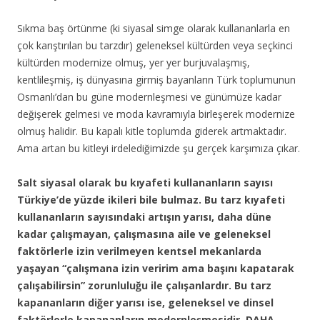
Sıkma baş örtünme (ki siyasal simge olarak kullananlarla en
çok karıştırılan bu tarzdır) geleneksel kültürden veya seçkinci
kültürden modernize olmuş, yer yer burjuvalaşmış,
kentlileşmiş, iş dünyasına girmiş bayanların Türk toplumunun
Osmanlı’dan bu güne modernleşmesi ve günümüze kadar
değişerek gelmesi ve moda kavramıyla birleşerek modernize
olmuş halidir. Bu kapalı kitle toplumda giderek artmaktadır.
Ama artan bu kitleyi irdelediğimizde şu gerçek karşımıza çıkar.
Salt siyasal olarak bu kıyafeti kullananların sayısı
Türkiye’de yüzde ikileri bile bulmaz. Bu tarz kıyafeti
kullananların sayısındaki artışın yarısı, daha düne
kadar çalışmayan, çalışmasına aile ve geleneksel
faktörlerle izin verilmeyen kentsel mekanlarda
yaşayan “çalışmana izin veririm ama başını kapatarak
çalışabilirsin” zorunluluğu ile çalışanlardır. Bu tarz
kapananların diğer yarısı ise, geleneksel ve dinsel
faktörlerle kapananların modernleşmesidir. DAHA