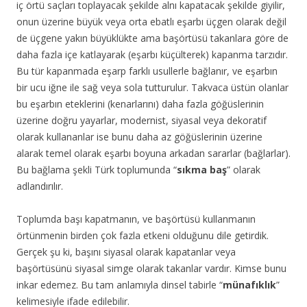
iç örtü saçları toplayacak şekilde alnı kapatacak şekilde giyilir,
onun üzerine büyük veya orta ebatlı eşarbı üçgen olarak değil
de üçgene yakın büyüklükte ama başörtüsü takanlara göre de
daha fazla içe katlayarak (eşarbı küçülterek) kapanma tarzıdır.
Bu tür kapanmada eşarp farklı usullerle bağlanır, ve eşarbın
bir ucu iğne ile sağ veya sola tutturulur. Takvaca üstün olanlar
bu eşarbın eteklerini (kenarlarını) daha fazla göğüslerinin
üzerine doğru yayarlar, modernist, siyasal veya dekoratif
olarak kullananlar ise bunu daha az göğüslerinin üzerine
alarak temel olarak eşarbı boyuna arkadan sararlar (bağlarlar).
Bu bağlama şekli Türk toplumunda “
sıkma baş
” olarak
adlandırılır.
Toplumda başı kapatmanın, ve başörtüsü kullanmanın
örtünmenin birden çok fazla etkeni olduğunu dile getirdik.
Gerçek şu ki, başını siyasal olarak kapatanlar veya
başörtüsünü siyasal simge olarak takanlar vardır. Kimse bunu
inkar edemez. Bu tam anlamıyla dinsel tabirle “
münafıklık
”
kelimesiyle ifade edilebilir.