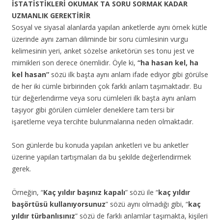
İSTATİSTİKLERİ OKUMAK TA SORU SORMAK KADAR
UZMANLIK GEREKTİRİR
Sosyal ve siyasal alanlarda yapılan anketlerde aynı örnek kütle
üzerinde aynı zaman diliminde bir soru cümlesinin vurgu
kelimesinin yeri, anket sözelse anketörün ses tonu jest ve
mimikleri son derece önemlidir. Öyle ki,
“ha hasan kel, ha
kel hasan”
sözü ilk başta aynı anlam ifade ediyor gibi görülse
de her iki cümle birbirinden çok farklı anlam taşımaktadır. Bu
tür değerlendirme veya soru cümleleri ilk başta aynı anlam
taşıyor gibi görülen cümleler deneklere tam tersi bir
işaretleme veya tercihte bulunmalarına neden olmaktadır.
Son günlerde bu konuda yapılan anketleri ve bu anketler
üzerine yapılan tartışmaları da bu şekilde değerlendirmek
gerek.
Örneğin, “
Kaç yıldır başınız kapalı
” sözü ile “
kaç yıldır
başörtüsü kullanıyorsunuz
” sözü aynı olmadığı gibi, “
kaç
yıldır türbanlısınız
” sözü de farklı anlamlar taşımakta, kişileri