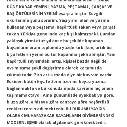
DÜNE KADAR YEMENİ, YAZMA, PEŞTAMAL, ÇARŞAF VB.
BAŞ ÖRTÜLERİNİN YERİNİ eşarp almıştır. Sevgili
okurlarıma şunu sorarım. Yaşı yirmi olan ve yazma
kullanan veya peştemal başörtüsü takan veya çarşaf
takan Türkiye genelinde kaç kişi kalmıştır ki. Bundan
yaklaşık yirmi otuz yıl önce bu şekilde kapanan
bayanların oranı toplumda yüzde kırk iken, artık bu
kıyafetlerin yerini bu tür kapanma şekli almıştır. Yani
başörtülü sayısındaki artış, kişisel bazda değil de
evrimleşme şekil değiştirme olarak karşımızda
çıkmaktadır. Zira artık moda diye bir kavram vardır.
Eskiden bütün kıyafetlerin üzerine beyaz yazma
bağlanmakta ve bu konuda moda kavramı hiç önem
taşımamaktaydı. Ama günümüzde ayakkabıya göre,
bluza göre, elbiseye göre çantaya göre başörtüsü
renkleri tercih edilmektedir. BU DURUMU YAYGIN
OLARAK MUHAFAZAKAR BAYANLARIN GİYİMLERİNDEKİ
MODERNLEŞME olarak algılamak gerekmektedir.