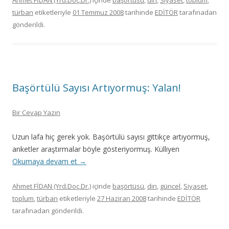
Ahmet FİDAN (Yrd.Doç.Dr.)
içinde
başörtüsü
,
din
,
Siyaset
,
toplum
,
türban
etiketleriyle
01 Temmuz 2008
tarihinde
EDİTÖR
tarafınadan
gönderildi.
Başörtülü Sayısı Artıyormuş: Yalan!
Bir Cevap Yazın
Uzun lafa hiç gerek yok. Başörtülü sayısı gittikçe artıyormuş,
anketler araştırmalar böyle gösteriyormuş. Külliyen
Okumaya devam et
→
Ahmet FİDAN (Yrd.Doç.Dr.)
içinde
başörtüsü
,
din
,
güncel
,
Siyaset
,
toplum
,
türban
etiketleriyle
27 Haziran 2008
tarihinde
EDİTÖR
tarafınadan gönderildi.