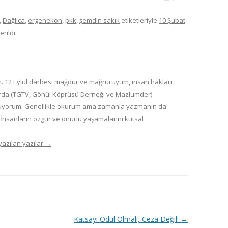
,
Dağlıca
,
ergenekon
,
pkk
,
şemdin sakık
etiketleriyle
10 Şubat
rildi.
m. 12 Eylül darbesi mağdur ve mağruruyum, insan hakları
larda (TGTV, Gönül Köprüsü Derneği ve Mazlumder)
nuyorum. Genellikle okurum ama zamanla yazmanın da
. İnsanların özgür ve onurlu yaşamalarını kutsal
yazılan yazılar
→
Katsayı Ödül Olmalı, Ceza Değil!
→