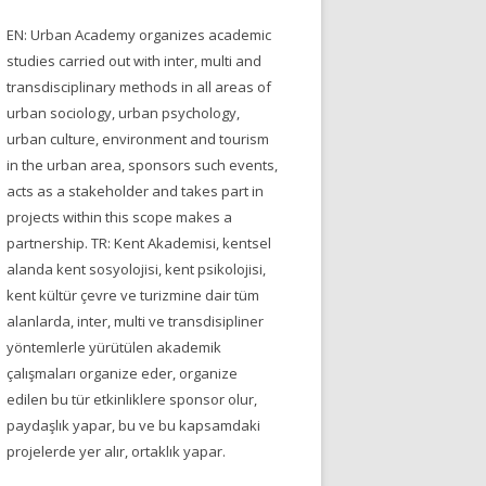
EN: Urban Academy organizes academic
studies carried out with inter, multi and
transdisciplinary methods in all areas of
urban sociology, urban psychology,
urban culture, environment and tourism
in the urban area, sponsors such events,
acts as a stakeholder and takes part in
projects within this scope makes a
partnership. TR: Kent Akademisi, kentsel
alanda kent sosyolojisi, kent psikolojisi,
kent kültür çevre ve turizmine dair tüm
alanlarda, inter, multi ve transdisipliner
yöntemlerle yürütülen akademik
çalışmaları organize eder, organize
edilen bu tür etkinliklere sponsor olur,
paydaşlık yapar, bu ve bu kapsamdaki
projelerde yer alır, ortaklık yapar.