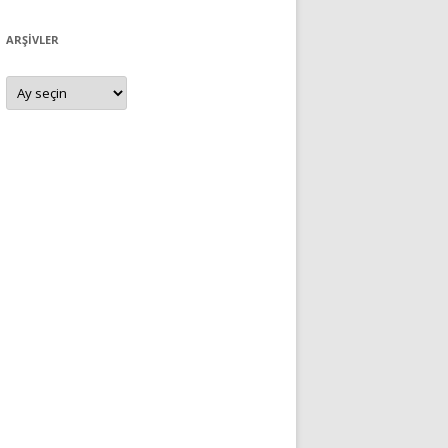
ARŞIVLER
Arşivler