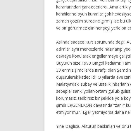
kararlarından çark ederlerdi. Ama artık 
kendilerine oyun kuranlar çok hevesliyse
zaman çözüm sürecine girmiş ise bu ülk
ve bir görünmez elin her şeyi yerle bir e
Aslında sadece Kürt sorununda değil; A
adımlar aynı merkezlerde hazırlanıp yede
devreye konularak engellenmeye çalıştıl
Buyurun size 1993 Bingöl katliamı; Tam P
33 erimiz şimdilerde itirafçı olan Şemdi
düşürülerek katledildi. O yıllarda eve izi
Malatya’daki subay ve üstelik ihbarlar
sebeple! sanki yollar/ortam güllük-gülis
korumasız, tedbirsiz bir şekilde yola 
şimdi ERGENEKON davasında “zanlı” kür
etmiyor mu?.. Eğer yetmiyorsa daha ne 
Yine Dağlıca, Aktütün baskınları ve onu t