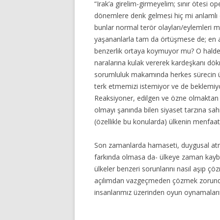
“Irak’a girelim-girmeyelim; sınır ötesi o
dönemlere denk gelmesi hiç mi anlamlı d
bunlar normal terör olayları/eylemleri m
yaşananlarla tam da örtüşmese de; en a
benzerlik ortaya koymuyor mu? O halde “
naralarına kulak vererek kardeşkanı dö
sorumluluk makamında herkes sürecin ülk
terk etmemizi istemiyor ve de beklemiyo
Reaksiyoner, edilgen ve özne olmaktan ür
olmayı şanında bilen siyaset tarzına sah
(özellikle bu konularda) ülkenin menfaat
Son zamanlarda hamaseti, duygusal atmos
farkında olmasa da- ülkeye zaman kayb
ülkeler benzeri sorunlarını nasıl aşıp ç
açılımdan vazgeçmeden çözmek zorundad
insanlarımız üzerinden oyun oynamaların