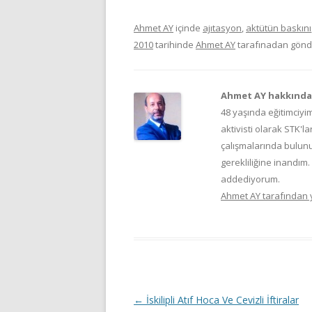
Ahmet AY
içinde
ajıtasyon
,
aktütün baskını
2010
tarihinde
Ahmet AY
tarafınadan gönde
Ahmet AY hakkında
48 yaşında eğitimciyi
aktivisti olarak STK'
çalışmalarında bulu
gerekliliğine inandım
addediyorum.
Ahmet AY tarafından 
Y
←
İskilipli Atıf Hoca Ve Cevizli İftiralar