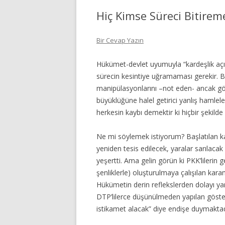
Hiç Kimse Süreci Bitire
Bir Cevap Yazın
Hükümet-devlet uyumuyla “kardeşlik aç
sürecin kesintiye uğramaması gerekir. Bü
manipülasyonlarını –
not eden- ancak gö
büyüklüğüne halel getirici yanlış hamle
herkesin kaybı demektir ki hiçbir şekil
Ne mi söylemek istiyorum? Başlatılan kar
yeniden tesis edilecek, yaralar sarılaca
yeşertti. Ama gelin görün ki PKK’lilerin g
şenliklerle) oluşturulmaya çalışılan kar
Hükümetin derin reflekslerden dolayı yarım
DTP’lilerce düşünülmeden yapılan göste
istikamet alacak” diye endişe duymaktad