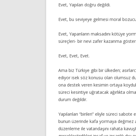
Evet, Yapılan doğru değildi.
Evet, bu seviyeye gelmesi moral bozucu 
Evet, Yapanların maksadını kötüye yorm
süreçleri- bir nevi zafer kazanma gösteri
Evet, Evet, Evet.
Ama biz Türkiye gibi bir ülkeden; asırla
ediyor isek söz konusu olan olumsuz du
ona destek veren kesimin ortaya koydukl
süreci kesintiye uğratacak ağırlıkta olma
durum değildir.
Yapılanları “birileri” eliyle süreci sabo
bunun üzerinde kafa yormaya değmez a
düzenleme ile vatandaşını rahata kavuş
gerçekleştirdikleri insaf ve insanlık dışı