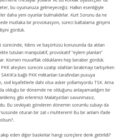
yeter, bu oyununuza gelmeyeceğiz. Halkın esenliğiyle
ler daha yeni oyunlar bulmalıdırlar. Kürt Sorunu da ne
ede mutlaka bir provokasyon, süreci baltalama girişimi
dişini gördük.
B sürecinde, Kıbrıs ve başörtüsü konusunda da atılan
kte tutulan manipülatif, provokatif “eylem planları”
ar. Kısmen muvaffak olduklarını hep beraber gördük.
KK ateşkes sürecini uzatıp silahları bırakmayı tartışırken
n SAKIK’a bağlı PKK militanları tarafından pusuya
nli, sivil kıyafetlerle dahi olsa asker yollamıyordu TSK. Ama
ın da olduğu bir dönemde ne olduğunu anlayamadığım bir
tanlıkmış gibi erlerimizi Malatya’dan savunmasız,
koydu. Bu sevkiyatı gönderen dönemin sorumlu subayı da
süsünde oturan bir zat-ı muhterem! Bu bir anlam ifade
olsun?..
akip eden diğer baskınlar hangi süreçlere denk getirildi?