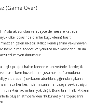
MISYON | MISSION
mez (Game Over)
LOGO & EXPANSION
JOURNAL TAG
ılım” olarak sunulan ve epeyce de mesafe kat eden
yük ülke iddiasında olanlar küçük(lerin) basit
E-POSTA OKUMA | USER MAIL
rmezden gelen ülkedir. Kalkıp kendi şanına yakışmayan,
lere başvurursa sadece ve yalnızca ülke kaybeder. Bu da
İLETIŞIM | CONTACT US
de arzu edilmeyen durumdur.
PUBLICATION GROUP
deşlik projesi halkın kahhar ekseriyetinde “kardeşlik
k ve artık ülkem huzurlu bir uçuşu hak etti” umudunu
REKLAM TARIFESI |
elişiyle beraber (hakikaten abartılan, çığırından çıkarılan
ADVERTISEMENT FEE
amsar hava her kesimden insanları endişeye sevk etmiştir.
 bıraktığı “açılımları” yok değil. Bunu bilen halk iktidarın
rilerle oluşan atmosferden “hükümet yine topuklarını
ır.