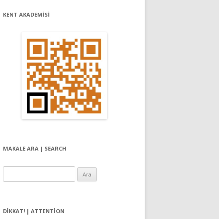
KENT AKADEMİSİ
MAKALE ARA | SEARCH
Arama:
DIKKAT! | ATTENTION