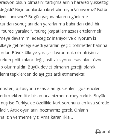
perasyon olsun-olmasın” tartışmalarının harareti yükselttiği
eğildi? Niçin bunlardan ibret alınmıyor/almıyoruz? Bütün
iydi sanırsınız? Bugün yaşananların o günlerde
zından sonuçlarından yararlanma babından ciddi bir
süreci yaraladı”, “süreç (kapatılamazsa) ertelenmeli”
kmeye devam mı edeceğiz? İnanıyor ve diliyorum ki
eye getireceği ebedi yararları geçici töhmetler hatırına
rdur. Büyük ülkeye yaraşır davranmak olmalı işimiz.
ken politikalara değil; asil, aksiyonu esas alan, özne
ip olunmalıdır. Büyük devlet olmanın gereği olarak
lerini tepkilerden dolayı göz ardı etmemektir.
feri, ajitasyonu esas alan gösteriler –göstericiler
ettirmekten öte bir amaca hizmet etmeyecektir. Büyük
özmüş ise Türkiye’de özellikle Kürt sorununu en kısa sürede
ır. Artık oyunlarını bozmamız gerek. Onların
a izin vermemeliyiz. Ama kararlılıkla…
print