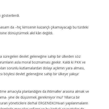
gösterilerdi.
asam da –hiç kimsenin kazançlı çıkamayacağı bu türdeki
sine dönüştürmek akıl kârı değildi.
rca süregelen devlet geleneğine sahip bir ülkeden söz
rumların asla moral bozmaması geekir. Kaldı ki PKK ve
arı sorunlu kutlamalardan dolayı açılımın yara alması,
sı böylesi devlet geleneğine sahip bir ülkeye yakışır
te etme amacıyla planlandığını da ihtimaller arasına almak ve
ma- yine de düşünmek gerekmiyor mu? Yıllarca bir
turan yöneticilere derhal ERGENEKONvari yapılanmaların
 eylemlerle mesajlar yollanır ve bu korkak siyasetçiler de