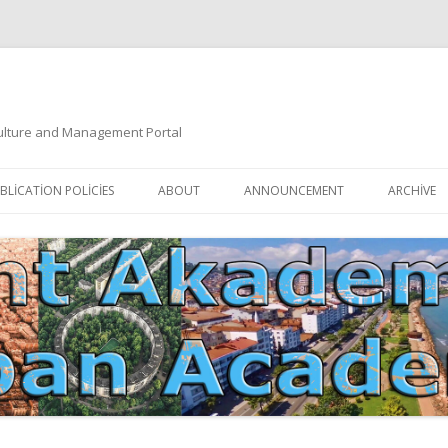
 Culture and Management Portal
İçeriğe
atla
BLICATION POLICIES
ABOUT
ANNOUNCEMENT
ARCHIVE
DOCUMENTATION
EDITORIAL BOARD
ETIK KURUL | ETHICAL BOARDS
YAZIM KURALLARI
SÜREÇ REHBERI | PROCESS GUIDE
İNDEKSLER
JOURNAL HISTORY | DERGI
TIK İLKELER | ETHICAL RULES
TARIHÇESI