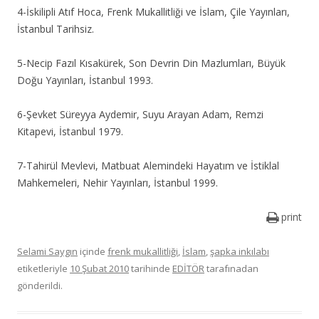
4-İskilipli Atıf Hoca, Frenk Mukallitliği ve İslam, Çile Yayınları,
İstanbul Tarihsiz.
5-Necip Fazıl Kısakürek, Son Devrin Din Mazlumları, Büyük
Doğu Yayınları, İstanbul 1993.
6-Şevket Süreyya Aydemir, Suyu Arayan Adam, Remzi
Kitapevi, İstanbul 1979.
7-Tahirül Mevlevi, Matbuat Alemindeki Hayatım ve İstiklal
Mahkemeleri, Nehir Yayınları, İstanbul 1999.
print
Selami Saygın
içinde
frenk mukallitliği
,
İslam
,
şapka inkılabı
etiketleriyle
10 Şubat 2010
tarihinde
EDİTÖR
tarafınadan
gönderildi.