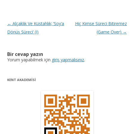
Y
←
Alçaklık Ve Küstahlık; ‘Soy’a
Hiç Kimse Süreci Bitiremez
a
Dönüş Süreci’ (I)
(Game Over)
→
z
ı
Bir cevap yazın
d
Yorum yapabilmek için
giriş yapmalısınız
.
o
l
KENT AKADEMİSİ
a
ş
ı
m
ı