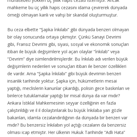
münasebeti yokken üç yıllık hapis cezası istemiştir. Ancak
mahkeme bu üç yıllık hapis cezasını idama çevirerek dünyada
örneği olmayan kanlı ve vahşi bir skandal oluşturmuştur.
Bu ceza elbette “Şapka İnkılabı” gibi dünyada benzeri olmayan
bir olay sonucunda ortaya çıkmıştır. Çünkü Sanayi Devrimi
gibi, Fransız Devrimi gibi, siyasi, sosyal ve ekonomik sonuçları
itibarı ile büyük değişimlere yol açan olaylar “İnkılab” veya
“Devrim” diye isimlendirilmişlerdir. Bu İnkılab adı verilen büyük
değişimlerin nedenleri ve sonuçları itibarı ile benzer özellikleri
de vardır. Ama “Şapka İnkılabı” gibi büyük devrimin benzeri
insanlık tarihinde yoktur. Şapka için, hükümetlerin mesai
yaptığı, meclislerin kanunlar çıkardığı, polisin gece baskınları ve
binlerce tutuklamalar yaptığı bir misal dünya da var mıdır?
Ankara İstiklal Mahkemesinin seyyar özelliğinin en fazla
çalıştırıldığı ve il il dolaştırılarak bu büyük İnkılaba yan gözle
bakanları, idamla cezalandırdığının da dünyada bir benzeri var
mıdır? Bu benzersiz İnkılabın yol açtığı cezaların da benzersiz
olması icap etmiştir. Her ülkenin Hukuk Tarihinde “Adli Hata”