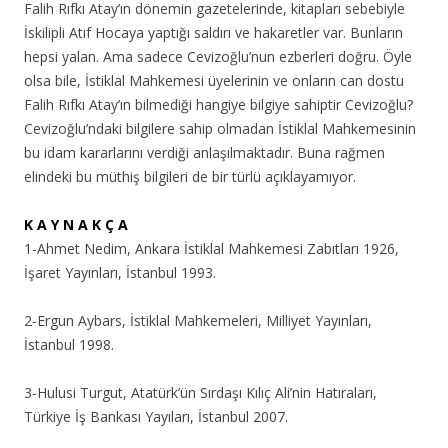
Falih Rıfkı Atay’ın dönemin gazetelerinde, kitapları sebebiyle
İskilipli Atıf Hocaya yaptığı saldırı ve hakaretler var. Bunların
hepsi yalan. Ama sadece Cevizoğlu’nun ezberleri doğru. Öyle
olsa bile, İstiklal Mahkemesi üyelerinin ve onların can dostu
Falih Rıfkı Atay’ın bilmediği hangiye bilgiye sahiptir Cevizoğlu?
Cevizoğlu’ndaki bilgilere sahip olmadan İstiklal Mahkemesinin
bu idam kararlarını verdiği anlaşılmaktadır. Buna rağmen
elindeki bu müthiş bilgileri de bir türlü açıklayamıyor.
K A Y N A K Ç A
1-Ahmet Nedim, Ankara İstiklal Mahkemesi Zabıtları 1926,
İşaret Yayınları, İstanbul 1993.
2-Ergun Aybars, İstiklal Mahkemeleri, Milliyet Yayınları,
İstanbul 1998.
3-Hulusi Turgut, Atatürk’ün Sırdaşı Kılıç Ali’nin Hatıraları,
Türkiye İş Bankası Yayıları, İstanbul 2007.