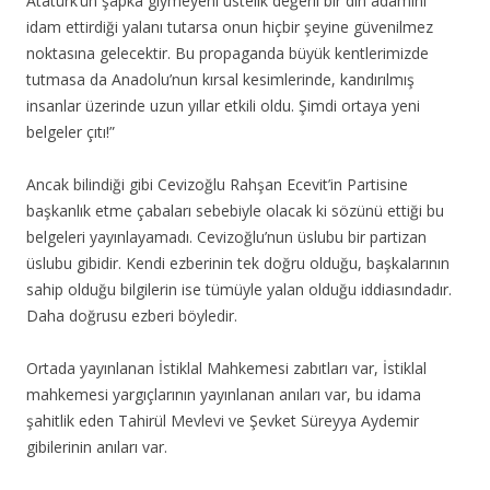
Atatürk’ün şapka giymeyeni üstelik değerli bir din adamını
idam ettirdiği yalanı tutarsa onun hiçbir şeyine güvenilmez
noktasına gelecektir. Bu propaganda büyük kentlerimizde
tutmasa da Anadolu’nun kırsal kesimlerinde, kandırılmış
insanlar üzerinde uzun yıllar etkili oldu. Şimdi ortaya yeni
belgeler çıtı!”
Ancak bilindiği gibi Cevizoğlu Rahşan Ecevit’in Partisine
başkanlık etme çabaları sebebiyle olacak ki sözünü ettiği bu
belgeleri yayınlayamadı. Cevizoğlu’nun üslubu bir partizan
üslubu gibidir. Kendi ezberinin tek doğru olduğu, başkalarının
sahip olduğu bilgilerin ise tümüyle yalan olduğu iddiasındadır.
Daha doğrusu ezberi böyledir.
Ortada yayınlanan İstiklal Mahkemesi zabıtları var, İstiklal
mahkemesi yargıçlarının yayınlanan anıları var, bu idama
şahitlik eden Tahirül Mevlevi ve Şevket Süreyya Aydemir
gibilerinin anıları var.