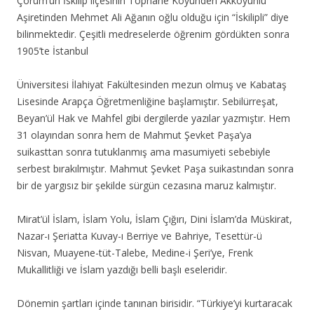
Çorum’un İskilip ilçesinin Tophane Köyünden Akkoyunlu
Aşiretinden Mehmet Ali Ağanın oğlu olduğu için “İskilipli” diye
bilinmektedir. Çeşitli medreselerde öğrenim gördükten sonra
1905’te İstanbul
Üniversitesi İlahiyat Fakültesinden mezun olmuş ve Kabataş
Lisesinde Arapça Öğretmenliğine başlamıştır. Sebilürreşat,
Beyan’ül Hak ve Mahfel gibi dergilerde yazılar yazmıştır. Hem
31 olayından sonra hem de Mahmut Şevket Paşa’ya
suikasttan sonra tutuklanmış ama masumiyeti sebebiyle
serbest bırakılmıştır. Mahmut Şevket Paşa suikastından sonra
bir de yargısız bir şekilde sürgün cezasına maruz kalmıştır.
Mirat’ül İslam, İslam Yolu, İslam Çığırı, Dini İslam’da Müskirat,
Nazar-ı Şeriatta Kuvay-ı Berriye ve Bahriye, Tesettür-ü
Nisvan, Muayene-tüt-Talebe, Medine-i Şeri’ye, Frenk
Mukallitliği ve İslam yazdığı belli başlı eseleridir.
Dönemin şartları içinde tanınan birisidir. “Türkiye’yi kurtaracak