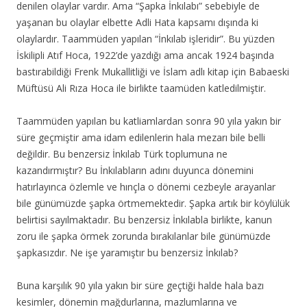
denilen olaylar vardır. Ama “Şapka İnkılabı” sebebiyle de
yaşanan bu olaylar elbette Adli Hata kapsamı dışında ki
olaylardır. Taammüden yapılan “İnkılab işleridir”. Bu yüzden
İskilipli Atıf Hoca, 1922’de yazdığı ama ancak 1924 başında
bastırabildiği Frenk Mukallitliği ve İslam adlı kitap için Babaeski
Müftüsü Ali Rıza Hoca ile birlikte taamüden katledilmiştir.
Taammüden yapılan bu katliamlardan sonra 90 yıla yakın bir
süre geçmiştir ama idam edilenlerin hala mezarı bile belli
değildir. Bu benzersiz İnkılab Türk toplumuna ne
kazandırmıştır? Bu İnkılabların adını duyunca dönemini
hatırlayınca özlemle ve hınçla o dönemi cezbeyle arayanlar
bile günümüzde şapka örtmemektedir. Şapka artık bir köylülük
belirtisi sayılmaktadır. Bu benzersiz İnkılabla birlikte, kanun
zoru ile şapka örmek zorunda bırakılanlar bile günümüzde
şapkasızdır. Ne işe yaramıştır bu benzersiz İnkılab?
Buna karşılık 90 yıla yakın bir süre geçtiği halde hala bazı
kesimler, dönemin mağdurlarına, mazlumlarına ve