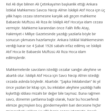
Kel Ali diye bilinen Ali Çetinkaya’nın başkanlık ettiği Ankara
İstiklal Mahkemesi Savcısı Necip Ali’nin İskilipli Atıf Hoca için üç
yıllık hapis cezası istemesine karşılık adı geçen mahkeme
Babaeski Müftüsü Ali Rıza ile İskilipli Atıf Hoca’ya idam cezası
vermiştir. Mahkeme kararından önce Falih Rıfkı Atay,
Hakimiyet-i Milliye Gazetesinde yazdığı yazılarla böyle bir
sonucun çıkmasını hazırlamıştır. Ankara İstiklal Mahkemesinin
verdiği karar ise 4 Şubat 1926 sabahı infaz edilmiş ve İskilipli
Atıf Hoca ile Babaeski Müftüsü Ali Rıza Hoca idam
edilmişlerdir.
Mahkemelerde savcıların istediği cezalar sanığın aleyhine ve
abartılı olur. İskilipli Atıf Hoca için Savcı Necip Ali’nin istediği
cezada aslında böyledir. Abartıdır. “Şapka İnkılabından” iki yıl
önce yazılan bir kitap için, bu inkılabın aleyhine yazıldığı halkı
kışkırttığı iddiası mizahi bir değer bile taşmaz. Buna rağmen
savcı, dönemin şartlarına bağlı olarak, hazır bu hocaefendi
elimize geçmişken boş göndermeyelim bari dercesine hiçbir