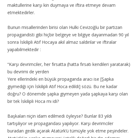
maktullerine karşı kin duymaya ve iftira etmeye devam
etmektedirler.
Bunun misallerinden birisi olan Hulki Cevizoğlu bir partizan
propagandisti gibi hiçbir belgeye ve bilgiye dayanmadan 90 yıl
sonra İskilipli Atıf Hocaya akıl almaz saldırılar ve iftiralar
yapabilmektedir :
“Karşı devrimciler, her fırsatta (hatta fırsatı kendileri yaratarak)
bu devrimi de yerden
Yere ellerindeki en büyük propaganda aracı ise [Şapka
giymediği için İskilipli Atıf Hoca edildi] sözü. Bu ne kadar
doğru? O dönemde şapka giymeyen yada şapkaya karşı olan
bir tek İskilipli Hoca mı idi?
Başkaları niçin idam edilmedi öyleyse? Bunlar 83 yıldı
tartışılıyor ve propagandası yapılıyor. Karşı devrimciler
buradan gedik açarak Atatürk’ü tümüyle yok etme peşindeler.