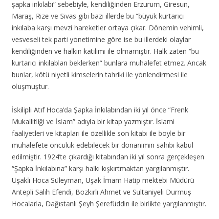
şapka inkılabı” sebebiyle, kendiliğinden Erzurum, Giresun,
Maraş, Rize ve Sivas gibi bazı illerde bu “büyük kurtarıcı
inkılaba karşı mevzi hareketler ortaya çıkar. Dönemin vehimli,
vesveseli tek parti yönetimine göre ise bu illerdeki olaylar
kendiliğinden ve halkın katılımı ile olmamıştır. Halk zaten “bu
kurtarıcı inkılabları beklerken” bunlara muhalefet etmez. Ancak
bunlar, kötü niyetli kimselerin tahriki ile yönlendirmesi ile
oluşmuştur.
İskilipli Atıf Hoca’da Şapka İnkılabından iki yıl önce “Frenk
Mukallitliği ve İslam” adıyla bir kitap yazmıştır. İslami
faaliyetleri ve kitapları ile özellikle son kitabı ile böyle bir
muhalefete öncülük edebilecek bir donanımın sahibi kabul
edilmiştir. 1924’te çıkardığı kitabından iki yıl sonra gerçekleşen
“Şapka İnkılabına” karşı halkı kışkırtmaktan yargılanmıştır.
Uşaklı Hoca Süleyman, Uşak İmam Hatip mektebi Müdürü
Antepli Salih Efendi, Bozkırlı Ahmet ve Sultaniyeli Durmuş
Hocalarla, Dağıstanlı Şeyh Şerefüddin ile birlikte yargılanmıştır.