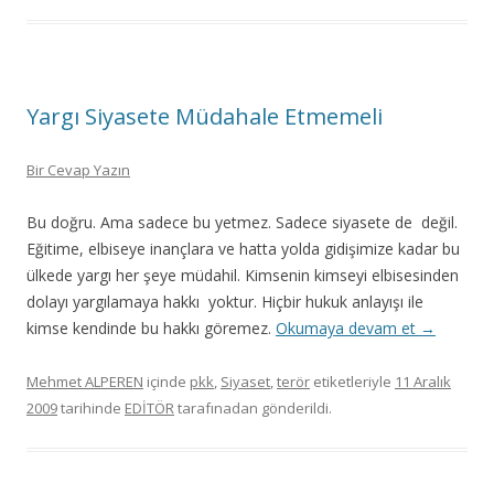
Yargı Siyasete Müdahale Etmemeli
Bir Cevap Yazın
Bu doğru. Ama sadece bu yetmez. Sadece siyasete de değil.
Eğitime, elbiseye inançlara ve hatta yolda gidişimize kadar bu
ülkede yargı her şeye müdahil. Kimsenin kimseyi elbisesinden
dolayı yargılamaya hakkı yoktur. Hiçbir hukuk anlayışı ile
kimse kendinde bu hakkı göremez.
Okumaya devam et
→
Mehmet ALPEREN
içinde
pkk
,
Siyaset
,
terör
etiketleriyle
11 Aralık
2009
tarihinde
EDİTÖR
tarafınadan gönderildi.