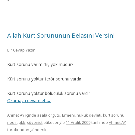
Allah Kürt Sorununun Belasını Versin!
Bir Cevap Yazın
Kürt sorunu var mıdır, yok mudur?
Kürt sorunu yoktur terör sorunu vardır
Kürt sorunu yoktur bölücülük sorunu vardır
Okumaya devam et
→
Ahmet AY
içinde
asala örgütü
,
Ermeni
,
hukuk devleti
,
kürt sorunu
nedir
,
pkk
,
şövenist
etiketleriyle
11 Aralık 2009
tarihinde
Ahmet AY
tarafınadan gönderildi.