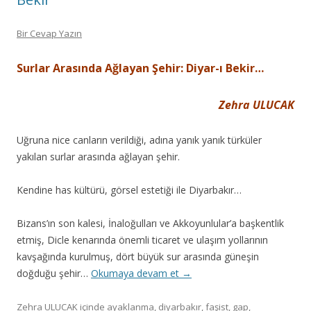
Bir Cevap Yazın
Surlar Arasında Ağlayan Şehir: Diyar-ı Bekir…
Zehra ULUCAK
Uğruna nice canların verildiği, adına yanık yanık türküler
yakılan surlar arasında ağlayan şehir.
Kendine has kültürü, görsel estetiği ile Diyarbakır…
Bizans’ın son kalesi, İnaloğulları ve Akkoyunlular’a başkentlik
etmiş, Dicle kenarında önemli ticaret ve ulaşım yollarının
kavşağında kurulmuş, dört büyük sur arasında güneşin
doğduğu şehir…
Okumaya devam et
→
Zehra ULUCAK
içinde
ayaklanma
,
diyarbakır
,
faşist
,
gap
,