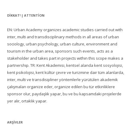
DIKKAT! | ATTENTION
EN: Urban Academy organizes academic studies carried out with
inter, multi and transdisciplinary methods in all areas of urban
sociology, urban psychology, urban culture, environment and
tourism in the urban area, sponsors such events, acts as a
stakeholder and takes part in projects within this scope makes a
partnership. TR: Kent Akademisi, kentsel alanda kent sosyolojisi,
kent psikolojisi, kent kültür çevre ve turizmine dair tüm alanlarda,
inter, multi ve transdisipliner yöntemlerle yürütülen akademik
çalışmaları organize eder, organize edilen bu tür etkinliklere
sponsor olur, paydaşlık yapar, bu ve bu kapsamdaki projelerde
yer alır, ortaklık yapar.
ARŞIVLER