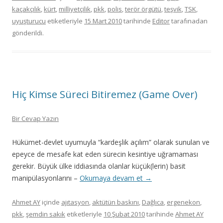
kaçakçılık
,
kürt
,
milliyetçilik
,
pkk
,
polis
,
terör örgütü
,
teşvik
,
TSK
,
uyuşturucu
etiketleriyle
15 Mart 2010
tarihinde
Editor
tarafınadan
gönderildi.
Hiç Kimse Süreci Bitiremez (Game Over)
Bir Cevap Yazın
Hükümet-devlet uyumuyla “kardeşlik açılım” olarak sunulan ve
epeyce de mesafe kat eden sürecin kesintiye uğramaması
gerekir. Büyük ülke iddiasında olanlar küçük(lerin) basit
manipülasyonlarını –
Okumaya devam et
→
Ahmet AY
içinde
ajıtasyon
,
aktütün baskını
,
Dağlıca
,
ergenekon
,
pkk
,
şemdin sakık
etiketleriyle
10 Şubat 2010
tarihinde
Ahmet AY