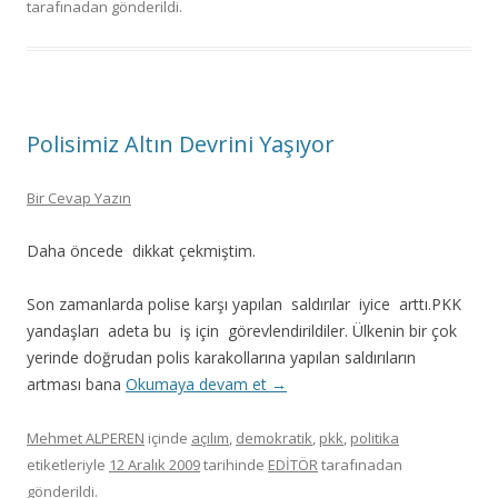
tarafınadan gönderildi.
Polisimiz Altın Devrini Yaşıyor
Bir Cevap Yazın
Daha öncede dikkat çekmiştim.
Son zamanlarda polise karşı yapılan saldırılar iyice arttı.PKK
yandaşları adeta bu iş için görevlendirildiler. Ülkenin bir çok
yerinde doğrudan polis karakollarına yapılan saldırıların
artması bana
Okumaya devam et
→
Mehmet ALPEREN
içinde
açılım
,
demokratik
,
pkk
,
politika
etiketleriyle
12 Aralık 2009
tarihinde
EDİTÖR
tarafınadan
gönderildi.