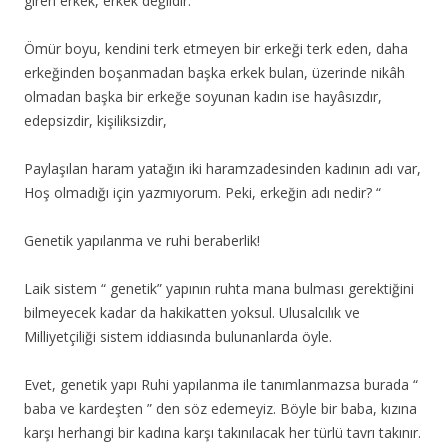
giren erkek, erkek değildir.
Ömür boyu, kendini terk etmeyen bir erkeği terk eden,
daha
erkeğinden boşanmadan başka erkek bulan, üzerinde nikâh
olmadan başka bir erkeğe soyunan kadın ise hayâsızdır,
edepsizdir, kişiliksizdir,
Paylaşılan haram yatağın iki haramzadesinden kadının adı var,
Hoş olmadığı için yazmıyorum. Peki, erkeğin adı nedir? “
Genetik yapılanma ve ruhi beraberlik!
Laik sistem “ genetik” yapının ruhta mana bulması gerektiğini
bilmeyecek kadar da hakikatten yoksul. Ulusalcılık ve
Milliyetçiliği sistem iddiasında bulunanlarda öyle.
Evet, genetik yapı Ruhi yapılanma ile tanımlanmazsa burada “
baba ve kardeşten ” den söz edemeyiz. Böyle bir baba, kızına
karşı herhangi bir kadına karşı takınılacak her türlü tavrı takınır.