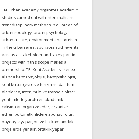
EN: Urban Academy organizes academic
studies carried out with inter, multi and
transdisciplinary methods in all areas of
urban sociology, urban psychology,
urban culture, environment and tourism
in the urban area, sponsors such events,
acts as a stakeholder and takes part in
projects within this scope makes a
partnership. TR: Kent Akademisi, kentsel
alanda kent sosyolojisi, kent psikolojisi,
kent kültür çevre ve turizmine dair tüm
alanlarda, inter, multi ve transdisipliner
yöntemlerle yürütülen akademik
çalışmaları organize eder, organize
edilen bu tür etkinliklere sponsor olur,
paydaşlık yapar, bu ve bu kapsamdaki
projelerde yer alır, ortaklık yapar.