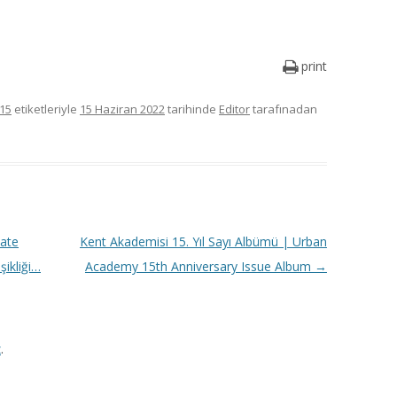
print
15
etiketleriyle
15 Haziran 2022
tarihinde
Editor
tarafınadan
mate
Kent Akademisi 15. Yıl Sayı Albümü | Urban
ikliği…
Academy 15th Anniversary Issue Album
→
z
.