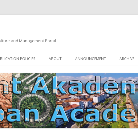
 Culture and Management Portal
İçeriğe
atla
BLICATION POLICIES
ABOUT
ANNOUNCEMENT
ARCHIVE
DOCUMENTATION
EDITORIAL BOARD
ETIK KURUL | ETHICAL BOARDS
YAZIM KURALLARI
SÜREÇ REHBERI | PROCESS GUIDE
İNDEKSLER
JOURNAL HISTORY | DERGI
TIK İLKELER | ETHICAL RULES
TARIHÇESI