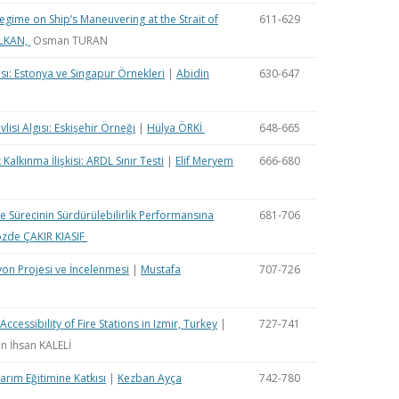
regime on Ship’s Maneuvering at the Strait of
611-629
ALKAN,
Osman TURAN
ası: Estonya ve Singapur Örnekleri
|
Abidin
630-647
isi Algısı: Eskişehir Örneği
|
Hülya ÖRKİ
648-665
alkınma İlişkisi: ARDL Sınır Testi
|
Elif Meryem
666-680
 Sürecinin Sürdürülebilirlik Performansına
681-706
zde ÇAKIR KIASIF
syon Projesi ve İncelenmesi
|
Mustafa
707-726
ccessibility of Fire Stations in Izmir, Turkey
|
727-741
 İhsan KALELİ
arım Eğitimine Katkısı
|
Kezban Ayça
742-780