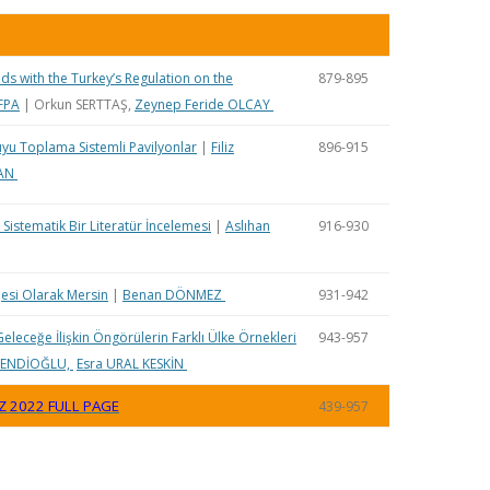
s with the Turkey’s Regulation on the
879-895
NFPA
| Orkun SERTTAŞ,
Zeynep Feride OLCAY
yu Toplama Sistemli Pavilyonlar
|
Filiz
896-915
ŞAN
: Sistematik Bir Literatür İncelemesi
|
Aslıhan
916-930
si Olarak Mersin
|
Benan DÖNMEZ
931-942
eleceğe İlişkin Öngörülerin Farklı Ülke Örnekleri
943-957
EFENDİOĞLU,
Esra URAL KESKİN
AZ 2022 FULL PAGE
439-957