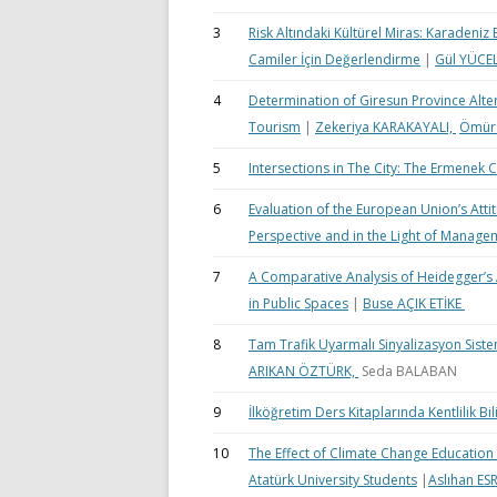
3
Risk Altındaki Kültürel Miras: Karadeniz
Camiler İçin Değerlendirme
|
Gül YÜCE
4
Determination of Giresun Province Alter
Tourism
|
Zekeriya KARAKAYALI,
Ömür
5
Intersections in The City: The Ermenek 
6
Evaluation of the European Union’s Attit
Perspective and in the Light of Manage
7
A Comparative Analysis of Heidegger’s
in Public Spaces
|
Buse AÇIK ETİKE
8
Tam Trafik Uyarmalı Sinyalizasyon Sist
ARIKAN ÖZTÜRK,
Seda BALABAN
9
İlköğretim Ders Kitaplarında Kentlilik Bil
10
The Effect of Climate Change Educatio
Atatürk University Students
|
Aslıhan ES