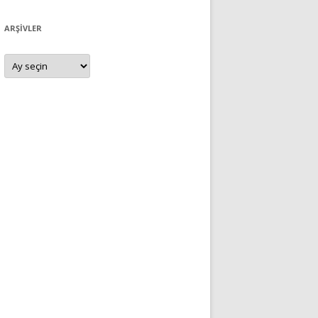
ARŞIVLER
Arşivler