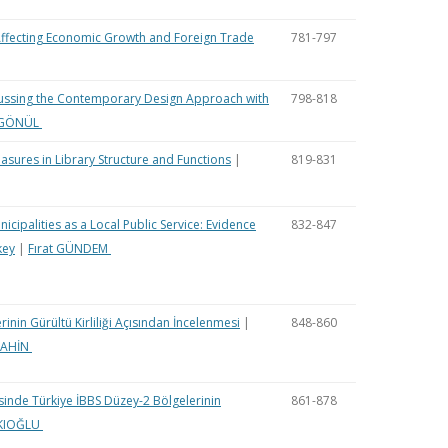
Affecting Economic Growth and Foreign Trade
781-797
scussing the Contemporary Design Approach with
798-818
 GÖNÜL
asures in Library Structure and Functions
|
819-831
ipalities as a Local Public Service: Evidence
832-847
key
|
Fırat GÜNDEM
inin Gürültü Kirliliği Açısından İncelenmesi
|
848-860
ŞAHİN
sinde Türkiye İBBS Düzey-2 Bölgelerinin
861-878
AKIOĞLU