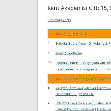
Kent Akademisi Cilt: 15, 
Bir Cevap Yazın
INDEX | İÇİNDEKİLER
*
Editorial Board (Year 15, Volume 2, P
*
Index / İçindekiler
**
Editorial Letter: Change your attitud
değişmeden tutum değişiklii…
| Editö
*
RESEARCH ARTICLE | ARAŞTIRMA MA
1
Yaşayan Tarih: Savaş Alanları Turizmi 
Onur AKBULUT,
Yakın EKİN
2
UNESCO Dünya Miras Geçici Listesi Bağl
Ceneviz Kolonisi: Scalanova
|
Hasan Se