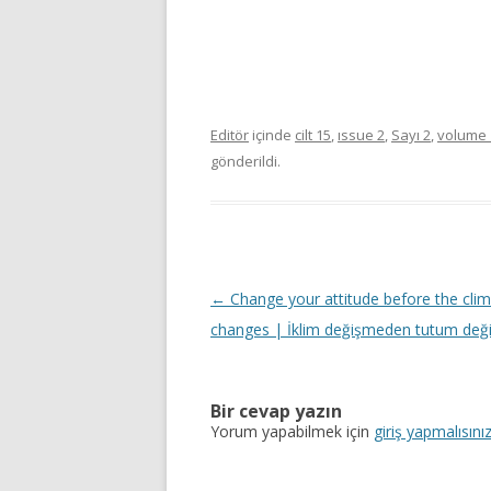
Editör
içinde
cilt 15
,
ıssue 2
,
Sayı 2
,
volume 
gönderildi.
Y
←
Change your attitude before the cli
a
changes | İklim değişmeden tutum değiş
z
ı
Bir cevap yazın
d
Yorum yapabilmek için
giriş yapmalısını
o
l