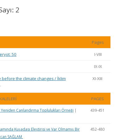
MISYON | MISSION
Sayı: 2
LOGO & EXPANSION
JOURNAL TAG
Pages
E-POSTA OKUMA | USER MAIL
eryot: 50
I-VIII
İLETIŞIM | CONTACT US
IX-IX
e before the climate changes / İklim
XI-XIII
PUBLICATION GROUP
r
REKLAM TARIFESI |
KALELERİ
PAGES
ADVERTISEMENT FEE
ve Yeniden Canlandırma Toplulukları Örneği
|
439-451
amında Kuşadası Eleştirisi ve Var Olmamış Bir
452-480
rcan SAĞLAM