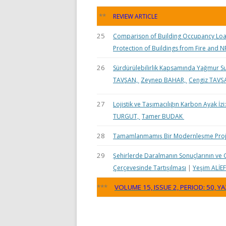
**
REVIEW ARTICLE
25
Comparison of Building Occupancy Load
Protection of Buildings from Fire and 
26
Sürdürülebilirlik Kapsamında Yağmur Su
TAVŞAN,
Zeynep BAHAR,
Cengiz TAV
27
Lojistik ve Taşımacılığın Karbon Ayak İzi
TURGUT,
Tamer BUDAK
28
Tamamlanmamış Bir Modernleşme Proje
29
Şehirlerde Daralmanın Sonuçlarının ve G
Çerçevesinde Tartışılması
|
Yeşim ALİ
***
VOLUME 15, ISSUE 2, PERIOD: 50, Y