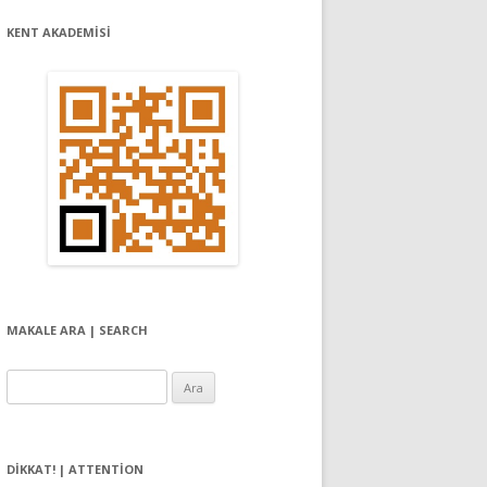
KENT AKADEMİSİ
MAKALE ARA | SEARCH
Arama:
DIKKAT! | ATTENTION