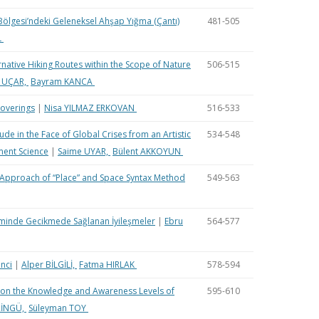
 Bölgesi’ndeki Geleneksel Ahşap Yığma (Çantı)
481-505
L
native Hiking Routes within the Scope of Nature
506-515
 UÇAR,
Bayram KANCA
Coverings
|
Nisa YILMAZ ERKOVAN
516-533
ude in the Face of Global Crises from an Artistic
534-548
ment Science
|
Saime UYAR,
Bülent AKKOYUN
 Approach of “Place” and Space Syntax Method
549-563
eminde Gecikmede Sağlanan İyileşmeler
|
Ebru
564-577
inci
|
Alper BİLGİLİ,
Fatma HIRLAK
578-594
n on the Knowledge and Awareness Levels of
595-610
RİNGÜ,
Süleyman TOY