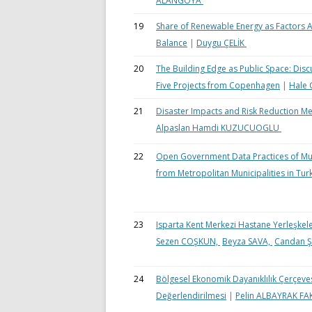
ALANGOYA
19
Share of Renewable Energy as Factors 
Balance
|
Duygu ÇELİK
20
The Building Edge as Public Space: Di
Five Projects from Copenhagen
|
Hale
21
Disaster Impacts and Risk Reduction Me
Alpaslan Hamdi KUZUCUOGLU
22
Open Government Data Practices of Munic
from Metropolitan Municipalities in Tur
23
Isparta Kent Merkezi Hastane Yerleşkeler
Sezen COŞKUN,
Beyza SAVA,
Candan 
24
Bölgesel Ekonomik Dayanıklılık Çerçeve
Değerlendirilmesi
|
Pelin ALBAYRAK F