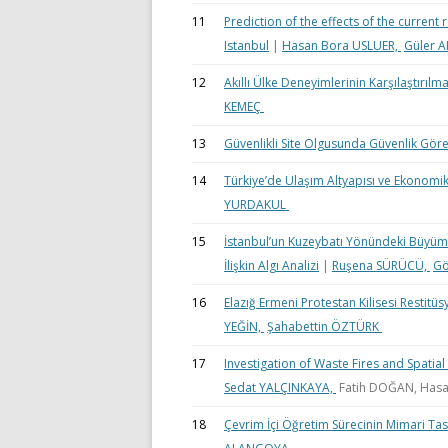
11
Prediction of the effects of the current 
Istanbul
|
Hasan Bora USLUER,
Güler 
12
Akıllı Ülke Deneyimlerinin Karşılaştırılm
KEMEÇ
13
Güvenlikli Site Olgusunda Güvenlik Görevl
14
Türkiye’de Ulaşım Altyapısı ve Ekonomik K
YURDAKUL
15
İstanbul’un Kuzeybatı Yönündeki Büyüme
İlişkin Algı Analizi
|
Ruşena SÜRÜCÜ,
Gö
16
Elazığ Ermeni Protestan Kilisesi Restitü
YEĞİN,
Şahabettin ÖZTÜRK
17
Investigation of Waste Fires and Spatial A
Sedat YALÇINKAYA,
Fatih DOĞAN, Hasan
18
Çevrim İçi Öğretim Sürecinin Mimari Tas