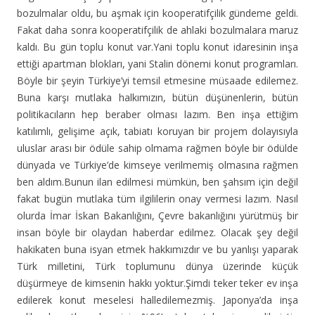
bozulmalar oldu, bu aşmak için kooperatifçilik gündeme geldi.
Fakat daha sonra kooperatifçilik de ahlaki bozulmalara maruz
kaldı. Bu gün toplu konut var.Yani toplu konut idaresinin inşa
ettiği apartman blokları, yani Stalin dönemi konut programları.
Böyle bir şeyin Türkiye’yi temsil etmesine müsaade edilemez.
Buna karşı mutlaka halkımızın, bütün düşünenlerin, bütün
politikacıların hep beraber olması lazım. Ben inşa ettiğim
katılımlı, gelişime açık, tabiatı koruyan bir projem dolayısıyla
uluslar arası bir ödüle sahip olmama rağmen böyle bir ödülde
dünyada ve Türkiye’de kimseye verilmemiş olmasına rağmen
ben aldım.Bunun ilan edilmesi mümkün, ben şahsım için değil
fakat bugün mutlaka tüm ilgililerin onay vermesi lazım. Nasıl
olurda İmar İskan Bakanlığını, Çevre bakanlığını yürütmüş bir
insan böyle bir olaydan haberdar edilmez. Olacak şey değil
hakikaten buna isyan etmek hakkımızdır ve bu yanlışı yaparak
Türk milletini, Türk toplumunu dünya üzerinde küçük
düşürmeye de kimsenin hakkı yoktur.Şimdi teker teker ev inşa
edilerek konut meselesi halledilemezmiş. Japonya’da inşa