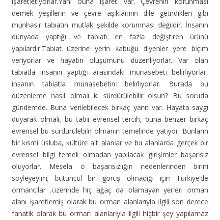
işaretletiyorlar.Yani buna işaret var. Çevrenin korunması
demek yeşillerin ve çevre aşıklarının dile getirdikleri gibi
münhasır tabiatın mutlak şekilde korunması değildir. İnsanın
dünyada yaptığı ve tabiatı en fazla değiştiren ürünü
yapılardır.Tabiat üzerine yerin kabuğu diyenler yere biçim
veriyorlar ve hayatın oluşumunu düzenliyorlar. Var olan
tabiatla insanın yaptığı arasındaki münasebeti belirliyorlar,
insanın tabiatla münasebetini belirliyorlar. Burada bu
düzenleme nasıl olmalı ki sürdürülebilir olsun? Bu soruda
gündemde. Buna verilebilecek birkaç yanıt var. Hayata saygı
duyarak olmalı, bu tabii evrensel tercih, buna benzer birkaç
evrensel bu sürdürülebilir olmanın temelinde yatıyor. Bunların
bir kısmi üsluba, kültüre ait alanlar ve bu alanlarda gerçek bir
evrensel bilgi temeli olmadan yapılacak girişimler başarısız
oluyorlar. Mesela o başarısızlığın nedenlerinden birini
söyleyeyim; bütüncül bir görüş olmadığı için Türkiye’de
ormancılar ,üzerinde hiç ağaç da olamayan yerleri orman
alanı işaretlemiş olarak bu orman alanlarıyla ilgili son derece
fanatik olarak bu orman alanlarıyla ilgili hiçbir şey yapılamaz