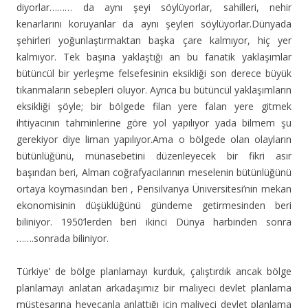
diyorlar……… da aynı şeyi söylüyorlar, sahilleri, nehir
kenarlarını koruyanlar da aynı şeyleri söylüyorlar.Dünyada
şehirleri yoğunlaştırmaktan başka çare kalmıyor, hiç yer
kalmıyor. Tek başına yaklaştığı an bu fanatik yaklaşımlar
bütüncül bir yerleşme felsefesinin eksikliği son derece büyük
tıkanmaların sebepleri oluyor. Ayrıca bu bütüncül yaklaşımların
eksikliği şöyle; bir bölgede filan yere falan yere gitmek
ihtiyacının tahminlerine göre yol yapılıyor yada bilmem şu
gerekiyor diye liman yapılıyor.Ama o bölgede olan olayların
bütünlüğünü, münasebetini düzenleyecek bir fikri asır
başından beri, Alman coğrafyacılarının meselenin bütünlüğünü
ortaya koymasından beri , Pensilvanya Üniversitesi’nin mekan
ekonomisinin düşüklüğünü gündeme getirmesinden beri
biliniyor. 1950’lerden beri ikinci Dünya harbinden sonra
…….sonrada biliniyor.
Türkiye’ de bölge planlamayı kurduk, çalıştırdık ancak bölge
planlamayı anlatan arkadaşımız bir maliyeci devlet planlama
müsteşarına heyecanla anlattığı için maliyeci devlet planlama