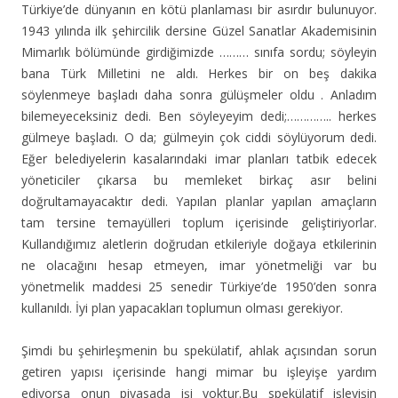
Türkiye’de dünyanın en kötü planlaması bir asırdır bulunuyor.
1943 yılında ilk şehircilik dersine Güzel Sanatlar Akademisinin
Mimarlık bölümünde girdiğimizde ……… sınıfa sordu; söyleyin
bana Türk Milletini ne aldı. Herkes bir on beş dakika
söylenmeye başladı daha sonra gülüşmeler oldu . Anladım
bilemeyeceksiniz dedi. Ben söyleyeyim dedi;………….. herkes
gülmeye başladı. O da; gülmeyin çok ciddi söylüyorum dedi.
Eğer belediyelerin kasalarındaki imar planları tatbik edecek
yöneticiler çıkarsa bu memleket birkaç asır belini
doğrultamayacaktır dedi. Yapılan planlar yapılan amaçların
tam tersine temayülleri toplum içerisinde geliştiriyorlar.
Kullandığımız aletlerin doğrudan etkileriyle doğaya etkilerinin
ne olacağını hesap etmeyen, imar yönetmeliği var bu
yönetmelik maddesi 25 senedir Türkiye’de 1950’den sonra
kullanıldı. İyi plan yapacakları toplumun olması gerekiyor.
Şimdi bu şehirleşmenin bu spekülatif, ahlak açısından sorun
getiren yapısı içerisinde hangi mimar bu işleyişe yardım
ediyorsa onun piyasada işi yoktur.Bu spekülatif işleyişin