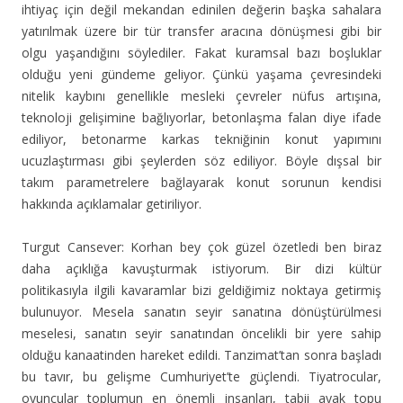
ihtiyaç için değil mekandan edinilen değerin başka sahalara
yatırılmak üzere bir tür transfer aracına dönüşmesi gibi bir
olgu yaşandığını söylediler. Fakat kuramsal bazı boşluklar
olduğu yeni gündeme geliyor. Çünkü yaşama çevresindeki
nitelik kaybını genellikle mesleki çevreler nüfus artışına,
teknoloji gelişimine bağlıyorlar, betonlaşma falan diye ifade
ediliyor, betonarme karkas tekniğinin konut yapımını
ucuzlaştırması gibi şeylerden söz ediliyor. Böyle dışsal bir
takım parametrelere bağlayarak konut sorunun kendisi
hakkında açıklamalar getiriliyor.
Turgut Cansever: Korhan bey çok güzel özetledi ben biraz
daha açıklığa kavuşturmak istiyorum. Bir dizi kültür
politikasıyla ilgili kavaramlar bizi geldiğimiz noktaya getirmiş
bulunuyor. Mesela sanatın seyir sanatına dönüştürülmesi
meselesi, sanatın seyir sanatından öncelikli bir yere sahip
olduğu kanaatinden hareket edildi. Tanzimat’tan sonra başladı
bu tavır, bu gelişme Cumhuriyet’te güçlendi. Tiyatrocular,
oyuncular toplumun en önemli insanları, tabii ayak topu