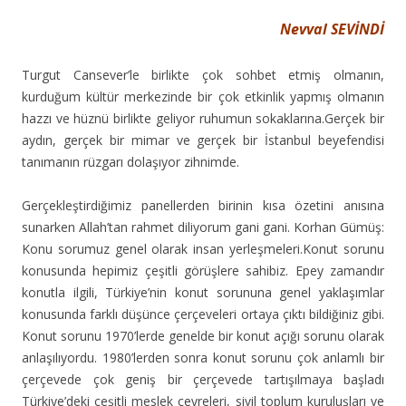
Nevval SEVİNDİ
Turgut Cansever’le birlikte çok sohbet etmiş olmanın,
kurduğum kültür merkezinde bir çok etkinlik yapmış olmanın
hazzı ve hüznü birlikte geliyor ruhumun sokaklarına.Gerçek bir
aydın, gerçek bir mimar ve gerçek bir İstanbul beyefendisi
tanımanın rüzgarı dolaşıyor zihnimde.
Gerçekleştirdiğimiz panellerden birinin kısa özetini anısına
sunarken Allah’tan rahmet diliyorum gani gani. Korhan Gümüş:
Konu sorumuz genel olarak insan yerleşmeleri.Konut sorunu
konusunda hepimiz çeşitli görüşlere sahibiz. Epey zamandır
konutla ilgili, Türkiye’nin konut sorununa genel yaklaşımlar
konusunda farklı düşünce çerçeveleri ortaya çıktı bildiğiniz gibi.
Konut sorunu 1970’lerde genelde bir konut açığı sorunu olarak
anlaşılıyordu. 1980’lerden sonra konut sorunu çok anlamlı bir
çerçevede çok geniş bir çerçevede tartışılmaya başladı
Türkiye’deki çeşitli meslek çevreleri, sivil toplum kuruluşları ve