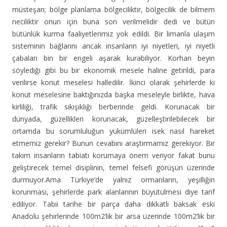
müsteşarı; bölge planlama bölgeciliktir, bölgecilik de bilmem
neciliktir onun için buna son verilmelidir dedi ve bütün
bütünlük kurma faaliyetlerimiz yok edildi. Bir limanla ulaşım
sisteminin bağlarını ancak insanların iyi niyetleri, iyi niyetli
çabaları bin bir engeli aşarak kurabiliyor. Korhan beyin
söylediği gibi bu bir ekonomik mesele haline getirildi, para
verilirse konut meselesi halledilir. İkinci olarak şehirlerde ki
konut meselesine baktığınızda başka meseleyle birlikte, hava
kirliliği, trafik sıkışıklığı berberinde geldi. Korunacak bir
dünyada, güzellikleri korunacak, güzelleştirilebilecek bir
ortamda bu sorumluluğun yükümlüleri isek nasıl hareket
etmemiz gerekir? Bunun cevabını araştırmamız gerekiyor. Bir
takım insanların tabiatı korumaya önem veriyor fakat bunu
geliştirecek temel disiplinin, temel felsefi görüşün üzerinde
durmuyor.Ama Türkiye’de yalnız ormanların, yeşilliğin
korunması, şehirlerde park alanlarının büyütülmesi diye tarif
ediliyor. Tabii tarihe bir parça daha dikkatli baksak eski
Anadolu şehirlerinde 100m2’lik bir arsa üzerinde 100m2’lik bir