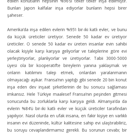
edilen konutların hepsinin %96’sı teker teker inşa edilmiştir.
Bunları Japon kalfalar inşa ediyorlar bunların hepsi birer
şaheser.
Amerika’da inşa edilen evlerin %95’i bir-iki katlı evler, ve bunu
da küçük üreticiler üretiyor. Senede 50 kadar ev üretiyor
üreticiler. O senede 50 kadar ev üreten insanlar evin sahibi
olacak kişiyle karşı karşıya geliyorlar ve taleplerine göre evi
yerleştiriyorlar, planlıyorlar ve üretiyorlar. Tabii 3000-5000
üyesi ola bir kooperatifte bireylerin yanına yaklaşmak ve
onların katılımını talep etmek, onlardan yaralanmanın
olmayacağı aşikar. Fransa’nın yaptığı gibi senede 20 bin konut
inşa eden dev inşaat şirketlerinin de bu sonucu sağlaması
imkansız. Hele Türkiye maalesef Fransa’nın peşinden gitmesi
sonucunda bu zorluklarla karşı karşıya geldi. Almanya’da da
evlerin %84’ü bir-iki katlı evler ve küçük üreticiler tarafından
yapılıyor. Nasıl olurda en ufak insana, en fakir kişiye en varlıklı
insanın evi düzeninde, kültür kalitesine sahip evi ulaştırabiliriz,
bu soruyu cevaplandırmamız gerekli. Bu sorunun cevabı; bir