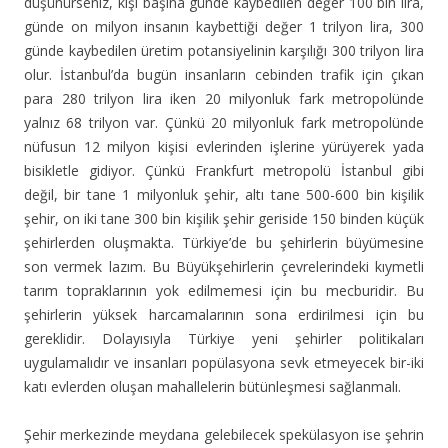
düşünürseniz, kişi başına günde kaybedilen değer 100 bin lira,
günde on milyon insanın kaybettiği değer 1 trilyon lira, 300
günde kaybedilen üretim potansiyelinin karşılığı 300 trilyon lira
olur. İstanbul’da bugün insanların cebinden trafik için çıkan
para 280 trilyon lira iken 20 milyonluk fark metropolünde
yalnız 68 trilyon var. Çünkü 20 milyonluk fark metropolünde
nüfusun 12 milyon kişisi evlerinden işlerine yürüyerek yada
bisikletle gidiyor. Çünkü Frankfurt metropolü İstanbul gibi
değil, bir tane 1 milyonluk şehir, altı tane 500-600 bin kişilik
şehir, on iki tane 300 bin kişilik şehir geriside 150 binden küçük
şehirlerden oluşmakta. Türkiye’de bu şehirlerin büyümesine
son vermek lazım. Bu Büyükşehirlerin çevrelerindeki kıymetli
tarım topraklarının yok edilmemesi için bu mecburidir. Bu
şehirlerin yüksek harcamalarının sona erdirilmesi için bu
gereklidir. Dolayısıyla Türkiye yeni şehirler politikaları
uygulamalıdır ve insanları popülasyona sevk etmeyecek bir-iki
katı evlerden oluşan mahallelerin bütünleşmesi sağlanmalı.
Şehir merkezinde meydana gelebilecek spekülasyon ise şehrin