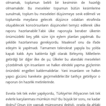
olmamalı, toplumun belirli bir kesiminin de hazırlığı
olmamalıdır. Bu meseleler topumun bütün kesimlerine
sunulmalı, toplum bu meseleleri düşünmeye sevk edilmeli ve
toplumda meydana gelecek düşünce odakları etrafında
oluşabilecek konsörsunların düşünceleri temyiz edilerek ülke
raporu hazırlanabilir.Tabii ülke raporuyla beraber ülkenin
önümüzdeki beş yıllık süre için eylem planları yapılmalı. Bu
şekilde hazırlanması gerekiyordu. Maalesef onu da ifade
edeyim ki yapılmadı. Tamamen teknokrat yapıyla bu yolda
kapalı kaldı. Aynı katılımla ilgili olarak Birleşmiş Milletlerin
getirdiği bir diğer ilke de şu; Ülkeler bu alandaki meseleleri
çözebilmek için insanların ve halkın elindeki yapma güçlerinin
önündeki engelleri kaldırmalıdırlar. Yani insanların ve halkın
yapıcı gücünü harekete geçirmelidirler.Bir tarihçe getiriliyor o
raporun ön hazırlık metinlerinde.
Evvela tek tek evler yapılıyordu, Türkiye’nin ihtiyacının tek tek
evlerle karşılanması mümkün mü? Bu büyük bir soru, ne kadar
doğru? Onun için yapsak müessesesi değişti, orada da ahlaki