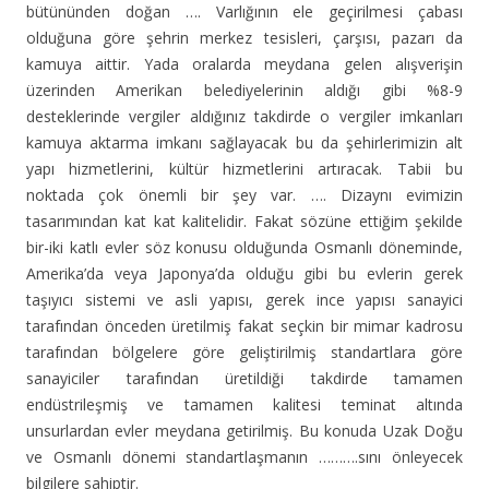
bütününden doğan …. Varlığının ele geçirilmesi çabası
olduğuna göre şehrin merkez tesisleri, çarşısı, pazarı da
kamuya aittir. Yada oralarda meydana gelen alışverişin
üzerinden Amerikan belediyelerinin aldığı gibi %8-9
desteklerinde vergiler aldığınız takdirde o vergiler imkanları
kamuya aktarma imkanı sağlayacak bu da şehirlerimizin alt
yapı hizmetlerini, kültür hizmetlerini artıracak. Tabii bu
noktada çok önemli bir şey var. …. Dizaynı evimizin
tasarımından kat kat kalitelidir. Fakat sözüne ettiğim şekilde
bir-iki katlı evler söz konusu olduğunda Osmanlı döneminde,
Amerika’da veya Japonya’da olduğu gibi bu evlerin gerek
taşıyıcı sistemi ve asli yapısı, gerek ince yapısı sanayici
tarafından önceden üretilmiş fakat seçkin bir mimar kadrosu
tarafından bölgelere göre geliştirilmiş standartlara göre
sanayiciler tarafından üretildiği takdirde tamamen
endüstrileşmiş ve tamamen kalitesi teminat altında
unsurlardan evler meydana getirilmiş. Bu konuda Uzak Doğu
ve Osmanlı dönemi standartlaşmanın ……….sını önleyecek
bilgilere sahiptir.