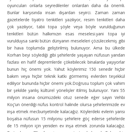
oyuncuları onlarla seyredilenler onlardan daha da önemli.
Bunlar karşısında insan dışardan seyirci. Zaman zaman
gazetelerde tiyatro tenkitleri yazılıyor, resim tenkitleri daha
çok yazılıyor, tabii topa şöyle veya böyle vurulduğunun
tenkitleri bütün halkımızın esas meselesi.yani topa iyi
vurulduysa sanki bütün dünyanın meseleleri çözülecekmiş gibi
bir hava toplumda geliştirilmiş bulunuyor. Ama bu ülkede
Korhan beyi söylediği gibi şehirlerde yaşayan nüfusun yarıdan
fazlası en hafif depremlerde çökebilecek binalarda yaşıyorlar
bunun hiç önemi yok. Yahut köylerimiz 150 senedir hiçbir
bakım veya hiçbir teknik katkı görmemiş evlerden teşekkül
ediliyor bununda hiçbir önemi yok.Doğrusu toplum çok vahim
bir şekilde yanlış kültürel yönelişler itilmiş bulunuyor. Yani 55
milyon insana önümüzdeki otuz senede eğer sayın Vehbi
Koç’un önerdiği nüfus kontrol halinde olursa şehirlerimizde ev
inşa etmek mecburiyetinde kalacağız. Köylerdeki evlerin yarısı
boşalsa nüfusun 15 milyonu şehirlere göç ederse şehirlerde
de 15 milyon için yeniden ev inşa etmek zorunda kalacağız.