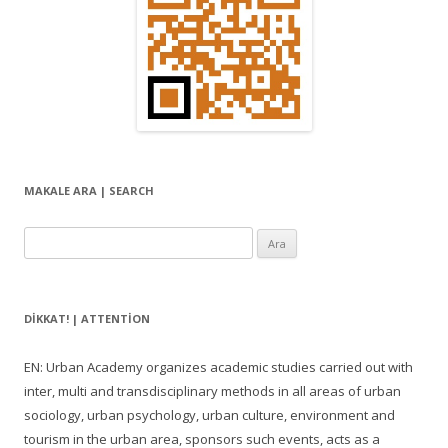
m
ı
MAKALE ARA | SEARCH
Arama:
DIKKAT! | ATTENTION
EN: Urban Academy organizes academic studies carried out with
inter, multi and transdisciplinary methods in all areas of urban
sociology, urban psychology, urban culture, environment and
tourism in the urban area, sponsors such events, acts as a