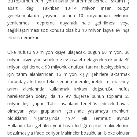
Bu toplumun 70 milyon insana ev üretmek demek. Rakam hiç
abartılı değil. Takriben 13-14 milyon insan bugün
gecekondularda yaşıyor, onların 10 milyonunun evlerinin
yenilenmesi, depreme dayanıklı hale getirilmesi veya
sağlıklaştırılması söz konusu olsa bu 10 milyon kişiye ev inşa
etmek demektir.
Ülke nüfusu 90 milyon kişiye ulaşacak, bugün 60 milyon, 30
milyon kişiye yine şehirlerde ev inşa etmek gerekecek buda 40
milyon kişi demek. 90 milyonluk nüfusu tarımın besleyebilmesi
için tarım alanlarından 15 milyon kişiyi şehirlere aktarmak
zorundayız ki tarım tekniklerini modernleştirebilelim, makineyi
tarım alanlarında kullanmak imkanı doğsun.Bu nüfus
hareketinden dolayı da 15 ev düşerse bunun toplamı 55
milyon kişi yapar. Tabii insanların teneffüs edecek havası
olmayan yapı gruplarının içerisinde yaşamaya mahkum
olduklarını Nişantaşı’nda 1974 yılı Temmuz ayında
Hollanda’dan getirilen yeni hava kirliliği ölçme makinelerinin
bozulmasıyla ifade ediliyor.Makineler bozuldular, bloke oldular