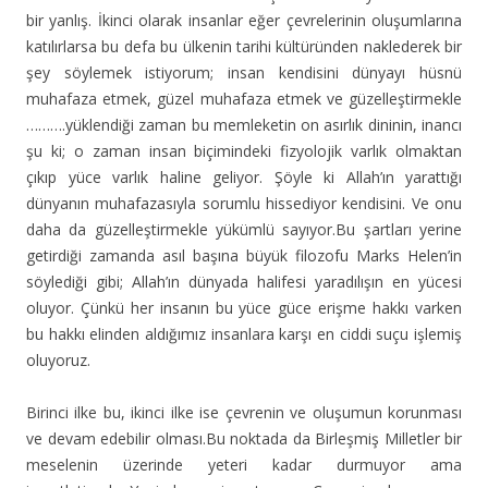
bir yanlış. İkinci olarak insanlar eğer çevrelerinin oluşumlarına
katılırlarsa bu defa bu ülkenin tarihi kültüründen naklederek bir
şey söylemek istiyorum; insan kendisini dünyayı hüsnü
muhafaza etmek, güzel muhafaza etmek ve güzelleştirmekle
……….yüklendiği zaman bu memleketin on asırlık dininin, inancı
şu ki; o zaman insan biçimindeki fizyolojik varlık olmaktan
çıkıp yüce varlık haline geliyor. Şöyle ki Allah’ın yarattığı
dünyanın muhafazasıyla sorumlu hissediyor kendisini. Ve onu
daha da güzelleştirmekle yükümlü sayıyor.Bu şartları yerine
getirdiği zamanda asıl başına büyük filozofu Marks Helen’in
söylediği gibi; Allah’ın dünyada halifesi yaradılışın en yücesi
oluyor. Çünkü her insanın bu yüce güce erişme hakkı varken
bu hakkı elinden aldığımız insanlara karşı en ciddi suçu işlemiş
oluyoruz.
Birinci ilke bu, ikinci ilke ise çevrenin ve oluşumun korunması
ve devam edebilir olması.Bu noktada da Birleşmiş Milletler bir
meselenin üzerinde yeteri kadar durmuyor ama