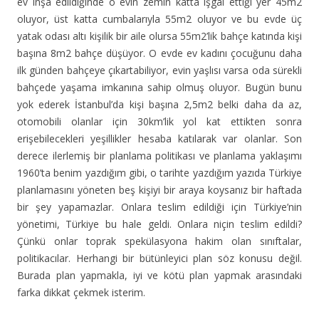
ev inşa edildiğinde o evin zemin katta işgal ettiği yer 45m2
oluyor, üst katta cumbalarıyla 55m2 oluyor ve bu evde üç
yatak odası altı kişilik bir aile olursa 55m2’lik bahçe katında kişi
başına 8m2 bahçe düşüyor. O evde ev kadını çocuğunu daha
ilk günden bahçeye çıkartabiliyor, evin yaşlısı varsa oda sürekli
bahçede yaşama imkanına sahip olmuş oluyor. Bugün bunu
yok ederek İstanbul’da kişi başına 2,5m2 belki daha da az,
otomobili olanlar için 30km’lik yol kat ettikten sonra
erişebilecekleri yeşillikler hesaba katılarak var olanlar. Son
derece ilerlemiş bir planlama politikası ve planlama yaklaşımı
1960’ta benim yazdığım gibi, o tarihte yazdığım yazıda Türkiye
planlamasını yöneten beş kişiyi bir araya koysanız bir haftada
bir şey yapamazlar. Onlara teslim edildiği için Türkiye’nin
yönetimi, Türkiye bu hale geldi. Onlara niçin teslim edildi?
Çünkü onlar toprak spekülasyona hakim olan sınıftalar,
politikacılar. Herhangi bir bütünleyici plan söz konusu değil.
Burada plan yapmakla, iyi ve kötü plan yapmak arasındaki
farka dikkat çekmek isterim.