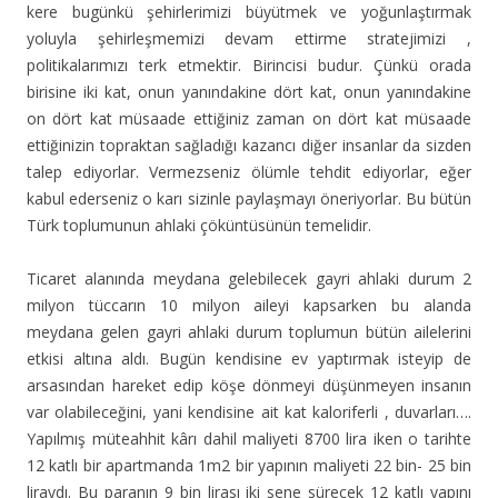
kere bugünkü şehirlerimizi büyütmek ve yoğunlaştırmak
yoluyla şehirleşmemizi devam ettirme stratejimizi ,
politikalarımızı terk etmektir. Birincisi budur. Çünkü orada
birisine iki kat, onun yanındakine dört kat, onun yanındakine
on dört kat müsaade ettiğiniz zaman on dört kat müsaade
ettiğinizin topraktan sağladığı kazancı diğer insanlar da sizden
talep ediyorlar. Vermezseniz ölümle tehdit ediyorlar, eğer
kabul ederseniz o karı sizinle paylaşmayı öneriyorlar. Bu bütün
Türk toplumunun ahlaki çöküntüsünün temelidir.
Ticaret alanında meydana gelebilecek gayri ahlaki durum 2
milyon tüccarın 10 milyon aileyi kapsarken bu alanda
meydana gelen gayri ahlaki durum toplumun bütün ailelerini
etkisi altına aldı. Bugün kendisine ev yaptırmak isteyip de
arsasından hareket edip köşe dönmeyi düşünmeyen insanın
var olabileceğini, yani kendisine ait kat kaloriferli , duvarları….
Yapılmış müteahhit kârı dahil maliyeti 8700 lira iken o tarihte
12 katlı bir apartmanda 1m2 bir yapının maliyeti 22 bin- 25 bin
liraydı. Bu paranın 9 bin lirası iki sene sürecek 12 katlı yapını