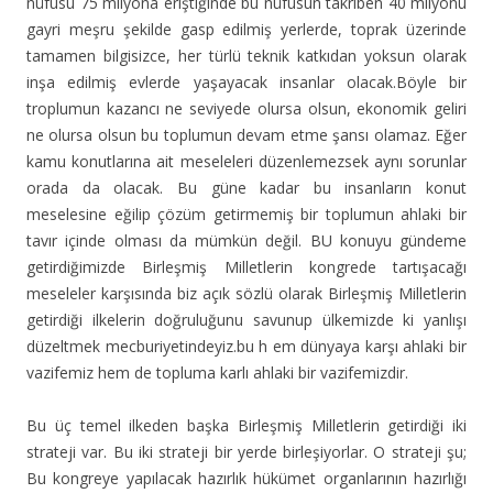
nüfusu 75 milyona eriştiğinde bu nüfusun takriben 40 milyonu
gayri meşru şekilde gasp edilmiş yerlerde, toprak üzerinde
tamamen bilgisizce, her türlü teknik katkıdan yoksun olarak
inşa edilmiş evlerde yaşayacak insanlar olacak.Böyle bir
troplumun kazancı ne seviyede olursa olsun, ekonomik geliri
ne olursa olsun bu toplumun devam etme şansı olamaz. Eğer
kamu konutlarına ait meseleleri düzenlemezsek aynı sorunlar
orada da olacak. Bu güne kadar bu insanların konut
meselesine eğilip çözüm getirmemiş bir toplumun ahlaki bir
tavır içinde olması da mümkün değil. BU konuyu gündeme
getirdiğimizde Birleşmiş Milletlerin kongrede tartışacağı
meseleler karşısında biz açık sözlü olarak Birleşmiş Milletlerin
getirdiği ilkelerin doğruluğunu savunup ülkemizde ki yanlışı
düzeltmek mecburiyetindeyiz.bu h em dünyaya karşı ahlaki bir
vazifemiz hem de topluma karlı ahlaki bir vazifemizdir.
Bu üç temel ilkeden başka Birleşmiş Milletlerin getirdiği iki
strateji var. Bu iki strateji bir yerde birleşiyorlar. O strateji şu;
Bu kongreye yapılacak hazırlık hükümet organlarının hazırlığı