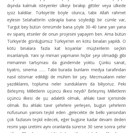
dışında kalmak isteyenler ülkeyi bırakıp gittiler veya ülkede
işsiz kaldılar. Türkiye’de böyle olunca, tabii Allah rahmet
eylesin Selahattin’in ızdırapla bana söylediği bir cümle var,
Turgut bey bütün ömrümde bana şöyle 30-40 tane yan yana
ev sipariş etsinler de onun projesini yapayım ben. Ama bütün
Türkiye’de gördüğümüz Türkiye’nin en kötü binaları yapıldı. O
kötü binalara fazla kat koyanlar müşterilerin seçkin
insanlarıydı. Yani iyi mimari yapmanın hiçbir şeyi olmadığı gibi
mimarinin tartışması da gündemde yoktu. Çünkü sanat,
tiyatro, sinema …… Tabii burada bunların medya tarafından
nasıl istismar edildiği de mühim bir şey. Mecmuaların neler
yazdıklarını, topluma neler sunduklarını da biliyoruz. Peki
Birleşmiş Milletlerin üçüncü ilkesi neydi? Birleşmiş Milletlerin
üçüncü ilkesi de şu; adaletli olmak, ahlaki tavır içerisinde
olmak. Bu ahlaki tavır şehirlere yerleşen, bugün şehirlerin
nüfusunun yarısını teşkil eden ,gelecekte de belki yarısından
çok fazlasını teşkil edecek, eğer bugüne kadar devam deden
resmi yapı üretimi aynı oranlarda sürerse 30 sene sonra şehir