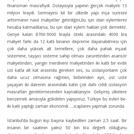
finansman masrafıydı. Dolayısıyla yapının gerçek maliyeti 13
milyon liraydı. Sermayesi kıt bir ülkede yapı inşa süresini
arttırmanın nasıl maliyetler getirdiğini,bu işin idari eylemlerini
hesaba katmadılarsa, bu işin idari eylem hakları yok demektir.
Geriye kalan 8700-9000 lirayla öteki arasındaki 4000 lira
maliyet farkı da 12 katlı binanın depreme dayanabilmesi için
çok daha yüksek alt temellere, çok daha pahalı inşaat
sistemine, taşıyıcı sisteme sahip olması zaruretinden asansör
maliyetinden, yangın merdiveni maliyetinden iki katlı bir evde
üst katla alt kat arasında gereken ses, su izolasyonların çok
daha ucuz olmasına rağmen, birbirinden ayrı, üst üste
yaşayan iki dairenin arasındaki katın çok dahi ciddi izolasyon
masrafları gerektirmesinden kaynaklanıyor. Gelişmiş ülkelere
benzemek amacıyla gökdelen yapıyoruz. Türkiye bu evleri bir-
iki katlı yaptığı zaman ekonomik ….icaplarını yapmak zorunda.
İstanbul’da bugün kişi başına kaybedilen zaman 2.5 saat. Bir
insanın bir saatinin yalnız 50 bin lira değerli olduğunu