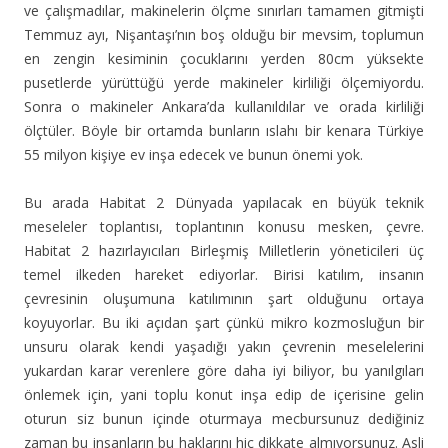
ve çalışmadılar, makinelerin ölçme sınırları tamamen gitmişti
Temmuz ayı, Nişantaşı’nın boş olduğu bir mevsim, toplumun
en zengin kesiminin çocuklarını yerden 80cm yüksekte
pusetlerde yürüttüğü yerde makineler kirliliği ölçemiyordu.
Sonra o makineler Ankara’da kullanıldılar ve orada kirliliği
ölçtüler. Böyle bir ortamda bunların ıslahı bir kenara Türkiye
55 milyon kişiye ev inşa edecek ve bunun önemi yok.
Bu arada Habitat 2 Dünyada yapılacak en büyük teknik
meseleler toplantısı, toplantının konusu mesken, çevre.
Habitat 2 hazırlayıcıları Birleşmiş Milletlerin yöneticileri üç
temel ilkeden hareket ediyorlar. Birisi katılım, insanın
çevresinin oluşumuna katılımının şart olduğunu ortaya
koyuyorlar. Bu iki açıdan şart çünkü mikro kozmosluğun bir
unsuru olarak kendi yaşadığı yakın çevrenin meselelerini
yukardan karar verenlere göre daha iyi biliyor, bu yanılgıları
önlemek için, yani toplu konut inşa edip de içerisine gelin
oturun siz bunun içinde oturmaya mecbursunuz dediğiniz
zaman bu insanların bu haklarını hiç dikkate almıyorsunuz. Asli