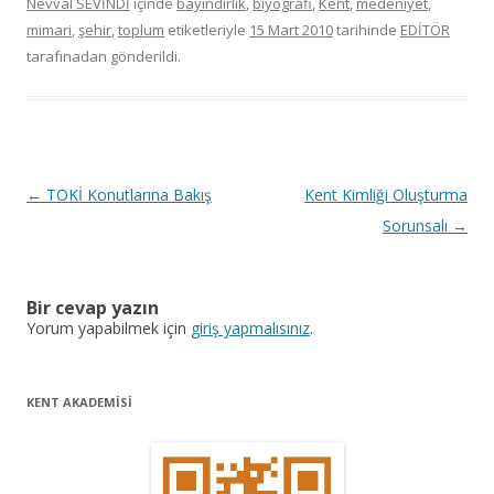
Nevval SEVİNDİ
içinde
bayındırlık
,
biyografi
,
Kent
,
medeniyet
,
mimari
,
şehir
,
toplum
etiketleriyle
15 Mart 2010
tarihinde
EDİTÖR
tarafınadan gönderildi.
Y
←
TOKİ Konutlarına Bakış
Kent Kimliği Oluşturma
a
Sorunsalı
→
z
ı
Bir cevap yazın
d
Yorum yapabilmek için
giriş yapmalısınız
.
o
l
KENT AKADEMİSİ
a
ş
ı