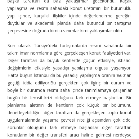
başka taraftan da bazı yaklaşımlar gecekondu, kaçak
yapılaşma ve resmi sahadaki konut üretimini bir bütünlüklü
yapı içinde, karşılıklı ilişkiler içinde değerlendirme gereğini
duydular ve akademik planda daha bütüncül bir tartışma
çerçevesine doğruda kimi uzanımlar kimi yaklaşımlar oldu.
Son olarak Türkiye’deki tartışmalarda resmi sahalarda bir
takım imar normlarına göre gerçekleşen konut faaliyetleri var,
Diğer taraftan da büyük kentlerde göçün etkisiyle, iktisadi
değişimlerin etkisiyle yasadışı yapılaşma olgusu yaşanıyor.
Hatta bugün İstanbul’da bu yasadışı yapılaşma oranını %60’ları
geçtiği iddia ediliyor.Bu gerçekten çok ilginç bir durum ve
böyle bir durumda resmi saha içinde tanımlamaya çalışanlar
bugün bir temsil krizi olduğunu fark etmeye başladılar. Bir
planlama aletinin de kentlerin çok küçük bir bölümünü
denetleyebildiğini diğer taraftan da gerçekleşen toplu konut
uygulamalarında yaşama çevresi niteliği açısından çok ciddi
sorunlar olduğunu fark etmeye başladılar diğer taraftan
konutların bir değer transferi aracı haline gelmesi nerdeyse