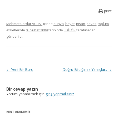
print
Mehmet Serdar VURAL
içinde
dünya
,
hayat
,
insan
,
savaş
,
toplum
etiketleriyle
03 Şubat 2009
tarihinde
EDİTÖR
tarafınadan
gönderildi.
Y
←
Yeni Bir Burç
Doğru Bildiğimiz Yanlışlar..
→
a
z
Bir cevap yazın
ı
Yorum yapabilmek için
giriş yapmalısınız
.
d
o
KENT AKADEMİSİ
l