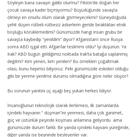
Söyleyin bana savaşın galibi olurmu? Filistin’de doğan her
çocuk savaşa kader biçmiyormu? Büyüdüğünde savaşta
ölmeyi en onurlu ölüm olarak görmeyecekmi? Güneydoğuda
şehit düşen rütbeli-rütbesiz askerlerin geride bıraktıkları etnik
boşluğu körüklemedimi? Günümüzde hangi insan grubu bir
savaşta kaybedip “yenildim” diyor? Afganistan’ı önce Rusya
sonra ABD işgal etti. Afgan’lar teslimmi oldu? İyi düşünün. Ya
Irak? ABD bugün geldiğimiz noktada Irak’ta batağa saplanmış
değilmi? Kim yenen, kim yenilen? Bu örnekleri çoğaltmak
olası, bunu hepimiz biliyoruz. Peki günümüzde eskiden olduğu
gibi bir yenme-yenilme durumu olmadığına göre neler oluyor?
Bu sorunun yanıtını üç aşağı beş yukarı herkes biliyor.
İnsanoğlunun teknolojik olarak ilerlemesi, ilk zamanlarda
içindeki hayvanın “ düşman”ını yenmesi, daha çok ganimet,
güç ve üstünlük peşinde koşması anlamına geliyordu ama
günümüzde durum farklı. Bir yanda içindeki hayvanı yüreğinde,
diğer yanda ise beyninde besleyenler var.