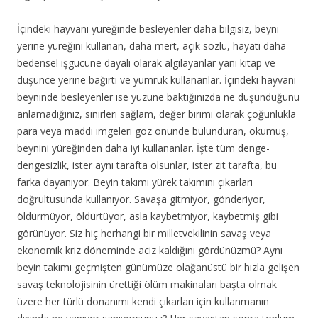
İçindeki hayvanı yüreğinde besleyenler daha bilgisiz, beyni
yerine yüreğini kullanan, daha mert, açık sözlü, hayatı daha
bedensel işgücüne dayalı olarak algılayanlar yani kitap ve
düşünce yerine bağırtı ve yumruk kullananlar. İçindeki hayvanı
beyninde besleyenler ise yüzüne baktığınızda ne düşündüğünü
anlamadığınız, sinirleri sağlam, değer birimi olarak çoğunlukla
para veya maddi imgeleri göz önünde bulunduran, okumuş,
beynini yüreğinden daha iyi kullananlar. İşte tüm denge-
dengesizlik, ister aynı tarafta olsunlar, ister zıt tarafta, bu
farka dayanıyor. Beyin takımı yürek takımını çıkarları
doğrultusunda kullanıyor. Savaşa gitmiyor, gönderiyor,
öldürmüyor, öldürtüyor, asla kaybetmiyor, kaybetmiş gibi
görünüyor. Siz hiç herhangi bir milletvekilinin savaş veya
ekonomik kriz döneminde aciz kaldığını gördünüzmü? Aynı
beyin takımı geçmişten günümüze olağanüstü bir hızla gelişen
savaş teknolojisinin ürettiği ölüm makinaları başta olmak
üzere her türlü donanımı kendi çıkarları için kullanmanın