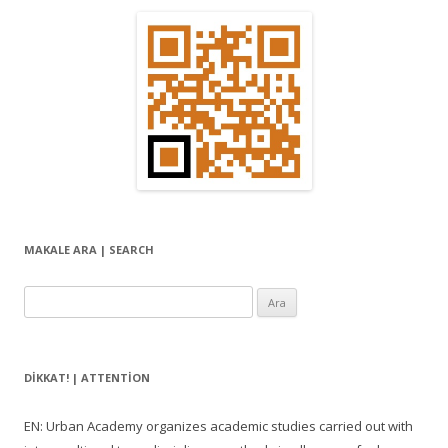
a
ş
ı
m
ı
MAKALE ARA | SEARCH
Arama:
DIKKAT! | ATTENTION
EN: Urban Academy organizes academic studies carried out with