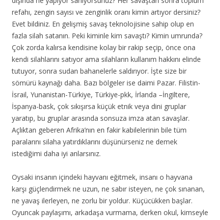
dışında ne yapıyor sanıyorsunuz? Her savaştan sonra toplum
refahı, zengin sayısı ve zenginlik oranı kimin artıyor dersiniz?
Evet bildiniz. En gelişmiş savaş teknolojisine sahip olup en
fazla silah satanın. Peki kiminle kim savaştı? Kimin umrunda?
Çok zorda kalırsa kendisine kolay bir rakip seçip, önce ona
kendi silahlarını satıyor ama silahların kullanım hakkını elinde
tutuyor, sonra sudan bahanelerle saldırıyor. İşte size bir
sömürü kaynağı daha. Bazı bölgeler ise daimi Pazar. Filistin-
İsrail, Yunanistan-Türkiye, Türkiye-pkk, İrlanda –İngiltere,
İspanya-bask, çok sıkışırsa küçük etnik veya dini gruplar
yaratıp, bu gruplar arasında sonsuza imza atan savaşlar.
Açlıktan geberen Afrika’nın en fakir kabilelerinin bile tüm
paralarını silaha yatırdıklarını düşünürseniz ne demek
istediğimi daha iyi anlarsınız.
Oysaki insanın içindeki hayvanı eğitmek, insanı o hayvana
karşı güçlendirmek ne uzun, ne sabır isteyen, ne çok sınanan,
ne yavaş ilerleyen, ne zorlu bir yoldur. Küçücükken başlar.
Oyuncak paylaşımı, arkadaşa vurmama, derken okul, kimseyle