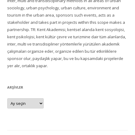
inter, multi and transdisciplinary methods in all areas of urban
sociology, urban psychology, urban culture, environment and
tourism in the urban area, sponsors such events, acts as a
stakeholder and takes part in projects within this scope makes a
partnership. TR: Kent Akademisi, kentsel alanda kent sosyolojisi,
kent psikolojisi, kent kültür çevre ve turizmine dair tüm alanlarda,
inter, multi ve transdisipliner yöntemlerle yürütülen akademik
çalışmaları organize eder, organize edilen bu tür etkinliklere
sponsor olur, paydaşlık yapar, bu ve bu kapsamdaki projelerde
yer alır, ortaklık yapar.
ARŞIVLER
Arşivler