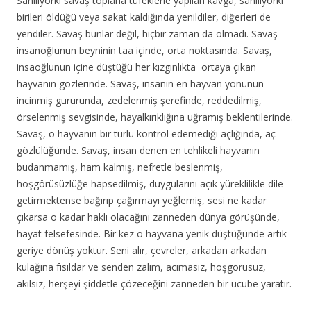
Sanılıyorki savaş toplarla tüfeklerle yapılan kavga, sanılıyorki
birileri öldüğü veya sakat kaldığında yenildiler, diğerleri de
yendiler. Savaş bunlar değil, hiçbir zaman da olmadı. Savaş
insanoğlunun beyninin taa içinde, orta noktasında. Savaş,
insaoğlunun içine düştüğü her kızgınlıkta ortaya çıkan
hayvanın
gözlerinde. Savaş, insanın en hayvan yönünün
incinmiş gururunda, zedelenmiş şerefinde, reddedilmiş,
örselenmiş sevgisinde, hayalkırıklığına uğramış beklentilerinde.
Savaş, o hayvanın bir türlü kontrol edemediği açlığında, aç
gözlülüğünde. Savaş, insan denen en tehlikeli hayvanın
budanmamış, ham kalmış, nefretle beslenmiş,
hoşgörüsüzlüğe hapsedilmiş, duygularını açık yüreklilikle dile
getirmektense bağırıp çağırmayı yeğlemiş, sesi ne kadar
çıkarsa o kadar haklı olacağını zanneden dünya görüşünde,
hayat felsefesinde. Bir kez o hayvana yenik düştüğünde artık
geriye dönüş yoktur. Seni alır, çevreler, arkadan arkadan
kulağına fısıldar ve senden zalim, acımasız, hoşgörüsüz,
akılsız, herşeyi şiddetle çözeceğini zanneden bir ucube yaratır.