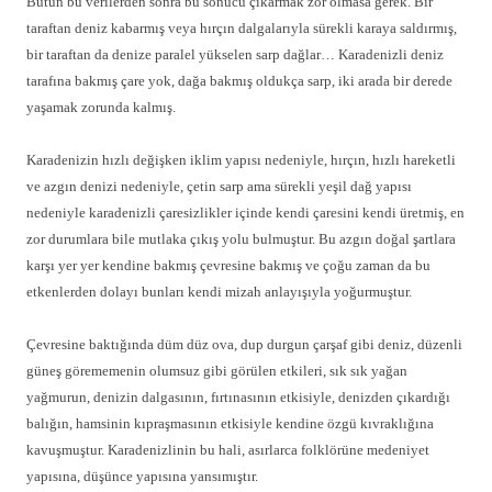
Bütün bu verilerden sonra bu sonucu çıkarmak zor olmasa gerek. Bir
taraftan deniz kabarmış veya hırçın dalgalarıyla sürekli karaya saldırmış,
bir taraftan da denize paralel yükselen sarp dağlar… Karadenizli deniz
tarafına bakmış çare yok, dağa bakmış oldukça sarp, iki arada bir derede
yaşamak zorunda kalmış.
Karadenizin hızlı değişken iklim yapısı nedeniyle, hırçın, hızlı hareketli
ve azgın denizi nedeniyle, çetin sarp ama sürekli yeşil dağ yapısı
nedeniyle karadenizli çaresizlikler içinde kendi çaresini kendi üretmiş, en
zor durumlara bile mutlaka çıkış yolu bulmuştur. Bu azgın doğal şartlara
karşı yer yer kendine bakmış çevresine bakmış ve çoğu zaman da bu
etkenlerden dolayı bunları kendi mizah anlayışıyla yoğurmuştur.
Çevresine baktığında düm düz ova, dup durgun çarşaf gibi deniz, düzenli
güneş görememenin olumsuz gibi görülen etkileri, sık sık yağan
yağmurun, denizin dalgasının, fırtınasının etkisiyle, denizden çıkardığı
balığın, hamsinin kıpraşmasının etkisiyle kendine özgü kıvraklığına
kavuşmuştur. Karadenizlinin bu hali, asırlarca folklörüne medeniyet
yapısına, düşünce yapısına yansımıştır.