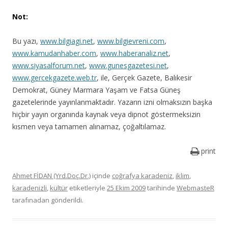
Not:
Bu yazı,
www.bilgiagi.net
,
www.bilgievreni.com
,
www.kamudanhaber.com
,
www.haberanaliz.net
,
www.siyasalforum.net
,
www.gunesgazetesi.net
,
www.gercekgazete.web.tr
, ile, Gerçek Gazete, Balıkesir
Demokrat, Güney Marmara Yaşam ve Fatsa Güneş
gazetelerinde yayınlanmaktadır. Yazarın izni olmaksızın başka
hiçbir yayın organında kaynak veya dipnot göstermeksizin
kısmen veya tamamen alınamaz, çoğaltılamaz.
print
Ahmet FİDAN (Yrd.Doç.Dr.)
içinde
coğrafya karadeniz
,
iklim
,
karadenizli
,
kültür
etiketleriyle
25 Ekim 2009
tarihinde
WebmasteR
tarafınadan gönderildi.