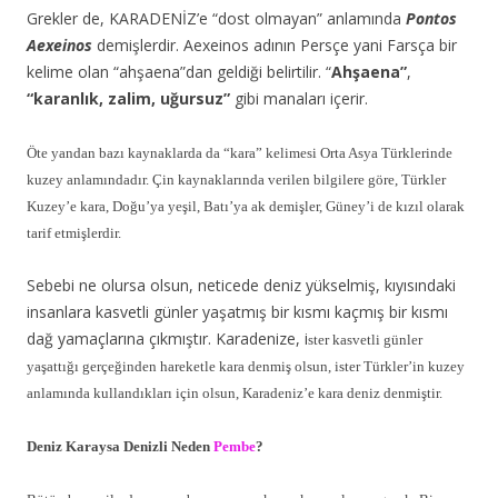
Grekler de, KARADENİZ’e “dost olmayan” anlamında
Pontos
Aexeinos
demişlerdir. Aexeinos adının Persçe yani Farsça bir
kelime olan “ahşaena”dan geldiği belirtilir. “
Ahşaena”
,
“karanlık, zalim, uğursuz”
gibi manaları içerir.
Öte yandan bazı kaynaklarda da “kara” kelimesi Orta Asya Türklerinde
kuzey anlamındadır. Çin kaynaklarında verilen bilgilere göre, Türkler
Kuzey’e kara, Doğu’ya yeşil, Batı’ya ak demişler, Güney’i de kızıl olarak
tarif etmişlerdir.
Sebebi ne olursa olsun, neticede deniz yükselmiş, kıyısındaki
insanlara kasvetli günler yaşatmış bir kısmı kaçmış bir kısmı
dağ yamaçlarına çıkmıştır. Karadenize, i
ster kasvetli günler
yaşattığı gerçeğinden hareketle kara denmiş olsun, ister Türkler’in kuzey
anlamında kullandıkları için olsun, Karadeniz’e kara deniz denmiştir.
Deniz Karaysa Denizli Neden
Pembe
?