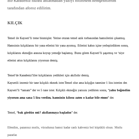
Bir Karadeniz fıkrası anlatmadan yazıyı bitirirsem hemşehrilerim
tarafından aforoz edilirim.
KILÇIK
Temel ile Kayseri’li trene binmişler. Yerine oturan temel azık torbasından hamsilerini çıkarmış.
Hamsinin kılçıklarını bir yana etlerini bir yana ayırmış. Etlerini kabın içine yerleştirdikten sonra,
kılçıklarını ekmeğin arasına koyup yemeğe başlamış. Bunu gören Kayseri’li şaşırmış ve ‘niye
etlerini attın kılçıklarını yiyorsun demiş.
Temel’de Karadeniz’liler kılçıklarını yedikleri için akıllıdır demiş.
Kayserili imrenir bir tane kılçıklı ekmek ister.Temel olur ama kılçığın tanesine 1 lira isterim der.
Kayseri’li “tamam” der ve 5 tane ister. Kılçıklı ekmeğin yarısını yedikten sonra, “
yahu beğendim
yiyorum ama sana 5 lira verdim, hamsinin kilosu zaten o kadar bile etmez
” der.
Temel, “
bak gördün mü? akıllanmaya başladın
” der.
Efendim, pazarınız mutlu, vücudunuz hamsi kadar canlı kahveniz bol köpüklü olsun. Mutlu
pazarlar.