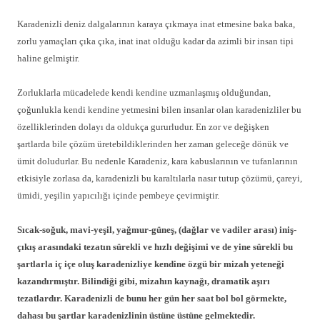
Karadenizli deniz dalgalarının karaya çıkmaya inat etmesine baka baka,
zorlu yamaçları çıka çıka, inat inat olduğu kadar da azimli bir insan tipi
haline gelmiştir.
Zorluklarla mücadelede kendi kendine uzmanlaşmış olduğundan,
çoğunlukla kendi kendine yetmesini bilen insanlar olan karadenizliler bu
özelliklerinden dolayı da oldukça gururludur. En zor ve değişken
şartlarda bile çözüm üretebildiklerinden her zaman geleceğe dönük ve
ümit doludurlar. Bu nedenle Karadeniz, kara kabuslarının ve tufanlarının
etkisiyle zorlasa da, karadenizli bu karaltılarla nasır tutup çözümü, çareyi,
ümidi, yeşilin yapıcılığı içinde pembeye çevirmiştir.
Sıcak-soğuk, mavi-yeşil, yağmur-güneş, (dağlar ve vadiler arası) iniş-
çıkış arasındaki tezatın sürekli ve hızlı değişimi ve de yine sürekli bu
şartlarla iç içe oluş karadenizliye kendine özgü bir mizah yeteneği
kazandırmıştır. Bilindiği gibi, mizahın kaynağı, dramatik aşırı
tezatlardır. Karadenizli de bunu her gün her saat bol bol görmekte,
dahası bu şartlar karadenizlinin üstüne üstüne gelmektedir.