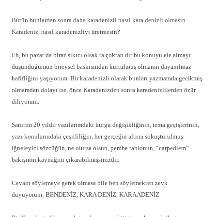
Bütün bunlardan sonra daha karadenizli nasıl kara denizli olmasın.
Karadeniz, nasıl karadenizliyi üretmesin?
Eh, bu pazar da biraz sıkıcı olsak ta çoktan dır bu konuyu ele almayı
düşündüğümün bireysel baskısından kurtulmuş olmanın dayanılmaz
hafifliğini yaşıyorum. Bir karadenizli olarak bunları yazmamda gecikmiş
olmamdan dolayı ise, önce Karadenizden sonra karadenizlilerden özür
diliyorum.
Sanırım 20 yıldır yazılarımdaki kurgu değişikliğinin, tema geçişlerinin,
yazı konularındaki çeşitliliğin, her gerçeğin altına sokuşturulmuş
iğneleyici sözcüğün, ne olursa olsun, pembe tablonun, “carpediem”
bakışının kaynağını çıkarabilmişsinizdir.
Cevabı söylemeye gerek olmasa bile ben söylemekten zevk
duyuyorum: BENDENİZ, KARA DENİZ, KARAADENİZ