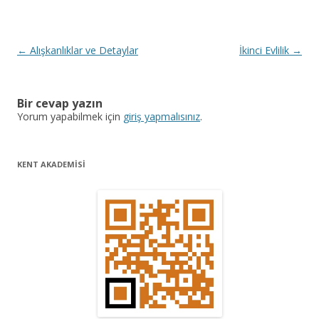
Y
←
Alışkanlıklar ve Detaylar
İkinci Evlilik
→
a
z
Bir cevap yazın
ı
Yorum yapabilmek için
giriş yapmalısınız
.
d
o
KENT AKADEMİSİ
l
a
ş
ı
m
ı