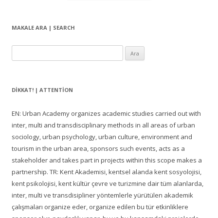
MAKALE ARA | SEARCH
Arama:
DIKKAT! | ATTENTION
EN: Urban Academy organizes academic studies carried out with
inter, multi and transdisciplinary methods in all areas of urban
sociology, urban psychology, urban culture, environment and
tourism in the urban area, sponsors such events, acts as a
stakeholder and takes part in projects within this scope makes a
partnership. TR: Kent Akademisi, kentsel alanda kent sosyolojisi,
kent psikolojisi, kent kültür çevre ve turizmine dair tüm alanlarda,
inter, multi ve transdisipliner yöntemlerle yürütülen akademik
çalışmaları organize eder, organize edilen bu tür etkinliklere