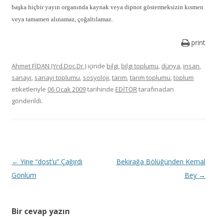
başka hiçbir yayın organında kaynak veya dipnot göstermeksizin kısmen
veya tamamen alınamaz, çoğaltılamaz.
print
Ahmet FİDAN (Yrd.Doç.Dr.)
içinde
bilgi
,
bilgi toplumu
,
dünya
,
insan
,
sanayi
,
sanayi toplumu
,
sosyoloji
,
tarım
,
tarım toplumu
,
toplum
etiketleriyle
06 Ocak 2009
tarihinde
EDİTÖR
tarafınadan
gönderildi.
Y
←
Yine “dost’u” Çağırdı
Bekirağa Bölüğünden Kemal
a
Gönlüm
Bey
→
z
ı
Bir cevap yazın
d