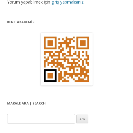
Yorum yapabilmek için
giriş yapmalısınız
.
o
l
KENT AKADEMİSİ
a
ş
ı
m
ı
MAKALE ARA | SEARCH
Arama: