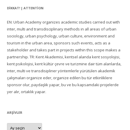
DIKKAT! | ATTENTION
EN: Urban Academy organizes academic studies carried out with
inter, multi and transdisciplinary methods in all areas of urban
sociology, urban psychology, urban culture, environment and
tourism in the urban area, sponsors such events, acts as a
stakeholder and takes part in projects within this scope makes a
partnership. TR: Kent Akademisi, kentsel alanda kent sosyolojisi,
kent psikolojisi, kent kültür çevre ve turizmine dair tüm alanlarda,
inter, multi ve transdisipliner yöntemlerle yürütülen akademik
çalışmaları organize eder, organize edilen bu tür etkinliklere
sponsor olur, paydaşlık yapar, bu ve bu kapsamdaki projelerde
yer alır, ortaklık yapar.
ARŞIVLER
Arşivler