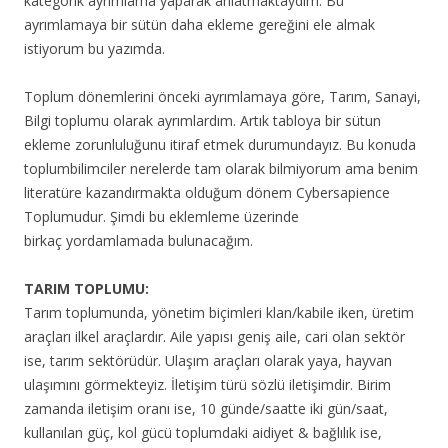
kategorik ayrımlama yaparak anlatmaktaydım. Bu
ayrımlamaya bir sütün daha ekleme gereğini ele almak
istiyorum bu yazımda.
Toplum dönemlerini önceki ayrımlamaya göre, Tarım, Sanayi,
Bilgi toplumu olarak ayrımlardım. Artık tabloya bir sütun
ekleme zorunluluğunu itiraf etmek durumundayız. Bu konuda
toplumbilimciler nerelerde tam olarak bilmiyorum
ama benim
literatüre kazandırmakta olduğum dönem Cybersapience
Toplumudur. Şimdi bu eklemleme üzerinde
birkaç
yordamlamada bulunacağım.
TARIM TOPLUMU:
Tarım toplumunda, yönetim biçimleri klan/kabile iken, üretim
araçları ilkel araçlardır. Aile yapısı geniş aile, cari olan sektör
ise, tarım sektörüdür. Ulaşım araçları olarak yaya, hayvan
ulaşımını görmekteyiz. İletişim türü sözlü iletişimdir. Birim
zamanda iletişim oranı ise, 10 günde/saatte iki gün/saat,
kullanılan güç, kol gücü toplumdaki aidiyet & bağlılık ise,