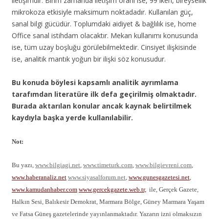
iletişimdir. Birim zamanda iletişim oranı ise, 99 iken, bireysellik
mikrokoza etkisiyle maksimum noktadadır. Kullanılan güç,
sanal bilgi gücüdür. Toplumdaki aidiyet & bağlılık ise, home
Office sanal istihdam olacaktır. Mekan kullanımı konusunda
ise, tüm uzay boşluğu görülebilmektedir. Cinsiyet ilişkisinde
ise, analitik mantık yoğun bir ilişki söz konusudur.
Bu konuda böylesi kapsamlı analitik ayrımlama
tarafımdan literatüre ilk defa geçirilmiş olmaktadır.
Burada aktarılan konular ancak kaynak belirtilmek
kaydıyla başka yerde kullanılabilir.
Not:
Bu yazı,
www.bilgiagi.net
,
www.timeturk.com
,
www.bilgievreni.com
,
www.haberanaliz.net
www.siyasalforum.net
,
www.gunesgazetesi.net
,
www.kamudanhaber.com
www.gercekgazete.web.tr,
ile, Gerçek Gazete,
Halkın Sesi, Balıkesir Demokrat, Marmara Bölge, Güney Marmara Yaşam
ve Fatsa Güneş gazetelerinde yayınlanmaktadır. Yazarın izni olmaksızın