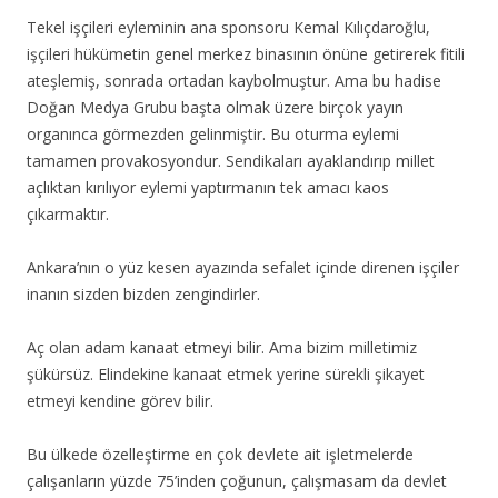
Tekel işçileri eyleminin ana sponsoru Kemal Kılıçdaroğlu,
işçileri hükümetin genel merkez binasının önüne getirerek fitili
ateşlemiş, sonrada ortadan kaybolmuştur. Ama bu hadise
Doğan Medya Grubu başta olmak üzere birçok yayın
organınca görmezden gelinmiştir. Bu oturma eylemi
tamamen provakosyondur. Sendikaları ayaklandırıp millet
açlıktan kırılıyor eylemi yaptırmanın tek amacı kaos
çıkarmaktır.
Ankara’nın o yüz kesen ayazında sefalet içinde direnen işçiler
inanın sizden bizden zengindirler.
Aç olan adam kanaat etmeyi bilir. Ama bizim milletimiz
şükürsüz. Elindekine kanaat etmek yerine sürekli şikayet
etmeyi kendine görev bilir.
Bu ülkede özelleştirme en çok devlete ait işletmelerde
çalışanların yüzde 75’inden çoğunun, çalışmasam da devlet