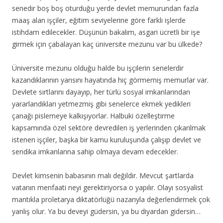
senedir boş boş oturduğu yerde devlet memurundan fazla
maaş alan işçiler, eğitim seviyelerine göre farklı işlerde
istihdam edilecekler. Düşünün bakalım, asgari ücretli bir işe
girmek için çabalayan kaç üniversite mezunu var bu ülkede?
Üniversite mezunu olduğu halde bu işçilerin senelerdir
kazandıklarının yarısını hayatında hiç görmemiş memurlar var.
Devlete sırtlarını dayayıp, her türlü sosyal imkanlarından
yararlandıkları yetmezmiş gibi senelerce ekmek yedikleri
çanağı pislemeye kalkışıyorlar. Halbuki özelleştirme
kapsamında özel sektöre devredilen iş yerlerinden çıkarılmak
istenen işçiler, başka bir kamu kuruluşunda çalışıp devlet ve
sendika imkanlarına sahip olmaya devam edecekler.
Devlet kimsenin babasının malı değildir. Mevcut şartlarda
vatanın menfaati neyi gerektiriyorsa o yapılır. Olayı sosyalist
mantıkla proletarya diktatörlüğü nazarıyla değerlendirmek çok
yanlış olur. Ya bu deveyi güdersin, ya bu diyardan gidersin…