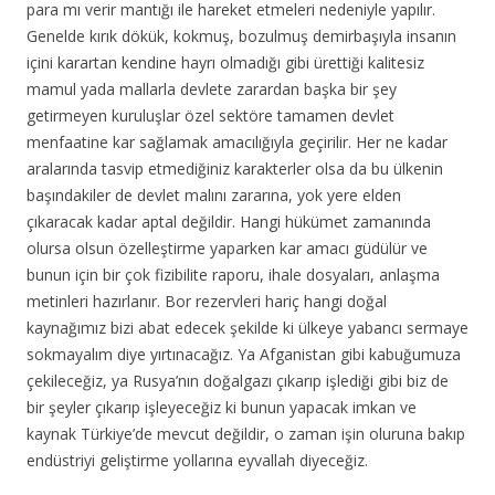
para mı verir mantığı ile hareket etmeleri nedeniyle yapılır.
Genelde kırık dökük, kokmuş, bozulmuş demirbaşıyla insanın
içini karartan kendine hayrı olmadığı gibi ürettiği kalitesiz
mamul yada mallarla devlete zarardan başka bir şey
getirmeyen kuruluşlar özel sektöre tamamen devlet
menfaatine kar sağlamak amacılığıyla geçirilir. Her ne kadar
aralarında tasvip etmediğiniz karakterler olsa da bu ülkenin
başındakiler de devlet malını zararına, yok yere elden
çıkaracak kadar aptal değildir. Hangi hükümet zamanında
olursa olsun özelleştirme yaparken kar amacı güdülür ve
bunun için bir çok fizibilite raporu, ihale dosyaları, anlaşma
metinleri hazırlanır. Bor rezervleri hariç hangi doğal
kaynağımız bizi abat edecek şekilde ki ülkeye yabancı sermaye
sokmayalım diye yırtınacağız. Ya Afganistan gibi kabuğumuza
çekileceğiz, ya Rusya’nın doğalgazı çıkarıp işlediği gibi biz de
bir şeyler çıkarıp işleyeceğiz ki bunun yapacak imkan ve
kaynak Türkiye’de mevcut değildir, o zaman işin oluruna bakıp
endüstriyi geliştirme yollarına eyvallah diyeceğiz.