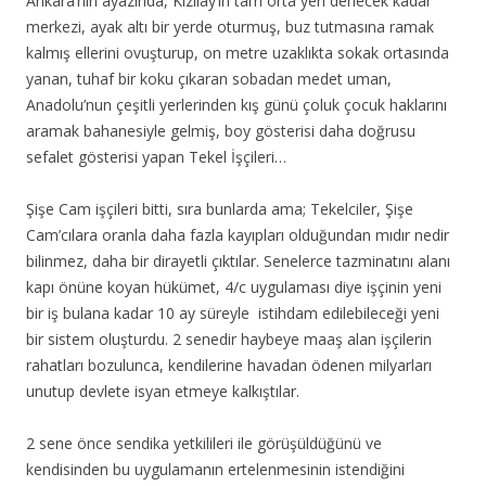
Ankara’nın ayazında, Kızılay’ın tam orta yeri denecek kadar
merkezi, ayak altı bir yerde oturmuş, buz tutmasına ramak
kalmış ellerini ovuşturup, on metre uzaklıkta sokak ortasında
yanan, tuhaf bir koku çıkaran sobadan
medet uman,
Anadolu’nun çeşitli yerlerinden kış günü çoluk çocuk haklarını
aramak bahanesiyle gelmiş, boy gösterisi daha doğrusu
sefalet gösterisi yapan Tekel İşçileri…
Şişe Cam işçileri bitti, sıra bunlarda ama; Tekelciler, Şişe
Cam’cılara oranla daha fazla kayıpları olduğundan mıdır nedir
bilinmez, daha bir dirayetli çıktılar. Senelerce tazminatını alanı
kapı önüne koyan hükümet, 4/c uygulaması diye işçinin yeni
bir iş bulana kadar 10 ay süreyle istihdam edilebileceği yeni
bir sistem oluşturdu. 2 senedir haybeye maaş alan işçilerin
rahatları bozulunca, kendilerine havadan ödenen milyarları
unutup devlete isyan etmeye kalkıştılar.
2 sene önce sendika yetkilileri ile görüşüldüğünü ve
kendisinden bu uygulamanın ertelenmesinin istendiğini