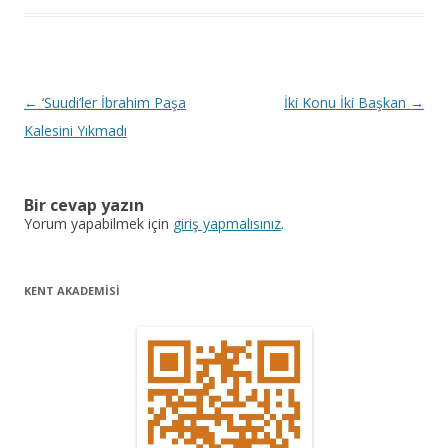
Y
←
‘Suudi’ler İbrahim Paşa
İki Konu İki Başkan
→
a
Kalesini Yıkmadı
z
ı
Bir cevap yazın
d
Yorum yapabilmek için
giriş yapmalısınız
.
o
l
KENT AKADEMİSİ
a
ş
ı
m
ı