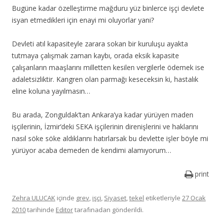
Bugüne kadar özelleştirme mağduru yüz binlerce işçi devlete
isyan etmedikleri için enayi mi oluyorlar yani?
Devleti atıl kapasiteyle zarara sokan bir kuruluşu ayakta
tutmaya çalışmak zaman kaybı, orada eksik kapasite
çalışanların maaşlarını milletten kesilen vergilerle ödemek ise
adaletsizliktir. Kangren olan parmağı keseceksin ki, hastalık
eline koluna yayılmasın…
Bu arada, Zonguldak’tan Ankara’ya kadar yürüyen maden
işçilerinin, İzmir’deki SEKA işçilerinin direnişlerini ve haklarını
nasıl söke söke aldıklarını hatırlarsak bu devlette işler böyle mi
yürüyor acaba demeden de kendimi alamıyorum…
print
Zehra ULUCAK
içinde
grev
,
işçi
,
Siyaset
,
tekel
etiketleriyle
27 Ocak
2010
tarihinde
Editor
tarafınadan gönderildi.