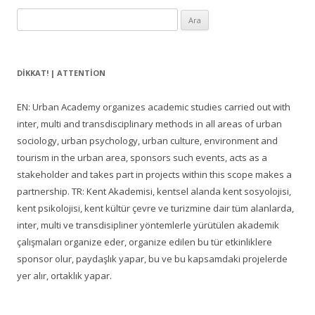
Arama:
DIKKAT! | ATTENTION
EN: Urban Academy organizes academic studies carried out with
inter, multi and transdisciplinary methods in all areas of urban
sociology, urban psychology, urban culture, environment and
tourism in the urban area, sponsors such events, acts as a
stakeholder and takes part in projects within this scope makes a
partnership. TR: Kent Akademisi, kentsel alanda kent sosyolojisi,
kent psikolojisi, kent kültür çevre ve turizmine dair tüm alanlarda,
inter, multi ve transdisipliner yöntemlerle yürütülen akademik
çalışmaları organize eder, organize edilen bu tür etkinliklere
sponsor olur, paydaşlık yapar, bu ve bu kapsamdaki projelerde
yer alır, ortaklık yapar.