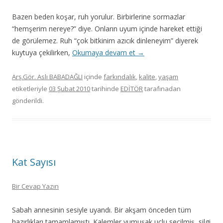
Bazen beden koşar, ruh yorulur. Birbirlerine sormazlar
“hemşerim nereye?” diye. Onların uyum içinde hareket ettiği
de görülemez. Ruh “çok bitkinim azıcık dinleneyim” diyerek
kuytuya çekilirken,
Okumaya devam et
→
Arş.Gör. Aslı BABADAĞLI
içinde
farkındalık
,
kalite
,
yaşam
etiketleriyle
03 Şubat 2010
tarihinde
EDİTÖR
tarafınadan
gönderildi.
Kat Sayısı
Bir Cevap Yazın
Sabah annesinin sesiyle uyandı. Bir akşam önceden tüm
hazırlıkları tamamlamıştı. Kalemler yumuşak uçlu seçilmiş, silgi