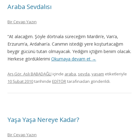
Araba Sevdalısı
Bir Cevap Yazın
“At alacağım. Şöyle dörtnala süreceğim Mardin’e, Van’a,
Erzurum’a, Ardahan’a. Canımın istediği yere koşturtacağım
beygir gücünü tutan olmayacak. Yediğim içtiğim benim olacak.
Herkese gördüklerimi
Okumaya devam et
→
Arş.Gör. Aslı BABADAĞLI
içinde
araba
,
sevda
,
yaşam
etiketleriyle
10 Şubat 2010
tarihinde
EDİTÖR
tarafınadan gönderildi.
Yaşa Yaşa Nereye Kadar?
Bir Cevap Yazın