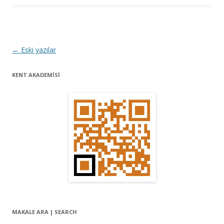
Y
←
Eski yazılar
a
KENT AKADEMİSİ
z
ı
d
o
l
a
ş
ı
m
ı
MAKALE ARA | SEARCH