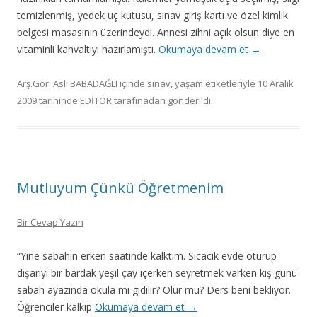
temizlenmiş, yedek uç kutusu, sınav giriş kartı ve özel kimlik
belgesi masasının üzerindeydi. Annesi zihni açık olsun diye en
vitaminli kahvaltıyı hazırlamıştı.
Okumaya devam et
→
Arş.Gör. Aslı BABADAĞLI
içinde
sınav
,
yaşam
etiketleriyle
10 Aralık
2009
tarihinde
EDİTÖR
tarafınadan gönderildi.
Mutluyum Çünkü Öğretmenim
Bir Cevap Yazın
“Yine sabahın erken saatinde kalktım. Sıcacık evde oturup
dışarıyı bir bardak yeşil çay içerken seyretmek varken kış günü
sabah ayazında okula mı gidilir? Olur mu? Ders beni bekliyor.
Öğrenciler kalkıp
Okumaya devam et
→