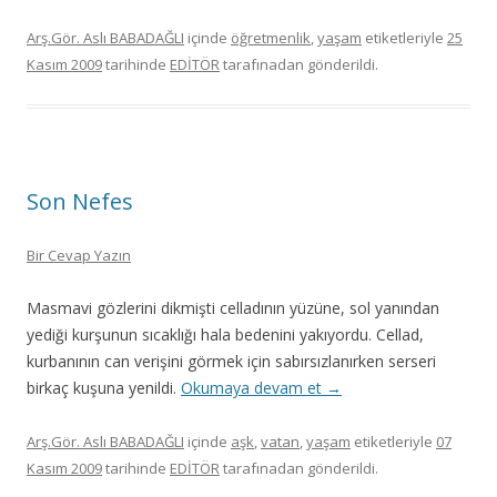
Arş.Gör. Aslı BABADAĞLI
içinde
öğretmenlik
,
yaşam
etiketleriyle
25
Kasım 2009
tarihinde
EDİTÖR
tarafınadan gönderildi.
Son Nefes
Bir Cevap Yazın
Masmavi gözlerini dikmişti celladının yüzüne, sol yanından
yediği kurşunun sıcaklığı hala bedenini yakıyordu. Cellad,
kurbanının can verişini görmek için sabırsızlanırken serseri
birkaç kuşuna yenildi.
Okumaya devam et
→
Arş.Gör. Aslı BABADAĞLI
içinde
aşk
,
vatan
,
yaşam
etiketleriyle
07
Kasım 2009
tarihinde
EDİTÖR
tarafınadan gönderildi.