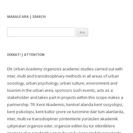
MAKALE ARA | SEARCH
Arama:
DIKKAT! | ATTENTION
EN: Urban Academy organizes academic studies carried out with
inter, multi and transdisciplinary methods in all areas of urban
sociology, urban psychology, urban culture, environment and
tourism in the urban area, sponsors such events, acts as a
stakeholder and takes part in projects within this scope makes a
partnership. TR: Kent Akademisi, kentsel alanda kent sosyolojisi,
kent psikolojisi, kent kültür çevre ve turizmine dair tüm alanlarda,
inter, multi ve transdisipliner yöntemlerle yürütülen akademik
çalışmaları organize eder, organize edilen bu tür etkinliklere
sponsor olur, paydaşlık yapar, bu ve bu kapsamdaki projelerde