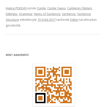
Hatice PEKDAŞ
içinde
Cümle
,
Cümle Yapısı
,
Cümlenin Öğeleri
,
Dilbilgisi
,
Grammar
,
Items of Sentence
,
Sentence
,
Sentence
Structure
etiketleriyle
15 Eylül 2017
tarihinde
Editor
tarafınadan
gönderildi.
KENT AKADEMİSİ