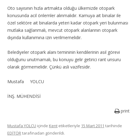
Oto sayısının hızla artmakta olduğu ülkemizde otopark
konusunda acil önlemler alınmalıdır. Kamuya ait binalar ile
özel sektöre ait binalarda yeteri kadar otopark yeri bulunması
mutlaka sağlanmalı, mevcut otopark alanlarının otopark
dışında kullanımına izin verilmemelidir.
Belediyeler otopark alanı temininin kendilerinin asıl görevi
olduğunu unutmamalı, bu konuyu gelir getirici rant unsuru
olarak görmemelidir. Çünkü asli vazifesidir.
Mustafa YOLCU
İNŞ. MÜHENDİSİ
print
Mustafa YOLCU
içinde
Kent
etiketleriyle
15 Mart 2011
tarihinde
EDİTÖR
tarafınadan gönderildi.