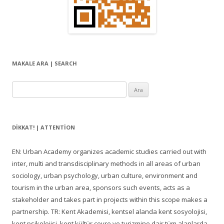
MAKALE ARA | SEARCH
Arama:
DIKKAT! | ATTENTION
EN: Urban Academy organizes academic studies carried out with
inter, multi and transdisciplinary methods in all areas of urban
sociology, urban psychology, urban culture, environment and
tourism in the urban area, sponsors such events, acts as a
stakeholder and takes part in projects within this scope makes a
partnership. TR: Kent Akademisi, kentsel alanda kent sosyolojisi,
kent psikolojisi, kent kültür çevre ve turizmine dair tüm alanlarda,