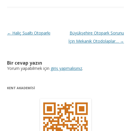
Y
←
Haliç Sualtı Otoparkı
Büyükşehire Otopark Sorunu
a
İçin Mekanik Otodolaplar…
→
z
ı
Bir cevap yazın
d
Yorum yapabilmek için
giriş yapmalısınız
.
o
l
KENT AKADEMİSİ
a
ş
ı
m
ı