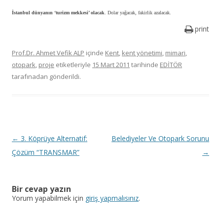
İstanbul dünyanın ‘turizm mekkesi’ olacak
. Dolar yağacak, fakirlik azalacak.
print
Prof.Dr. Ahmet Vefik ALP
içinde
Kent
,
kent yönetimi
,
mimari
,
otopark
,
proje
etiketleriyle
15 Mart 2011
tarihinde
EDİTÖR
tarafınadan gönderildi.
Y
←
3. Köprüye Alternatif:
Belediyeler Ve Otopark Sorunu
a
Çözüm “TRANSMAR”
→
z
ı
Bir cevap yazın
d
Yorum yapabilmek için
giriş yapmalısınız
.
o