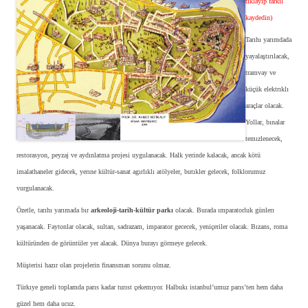
tıklayıp farkıl
kaydedin)
Tarıhı yarımdada
yayalaştırılacak,
tramvay ve
küçük elektrıklı
araçlar olacak.
Yollar, bınalar
temızlenecek,
restorasyon, peyzaj ve aydınlatma projesi uygulanacak. Halk yerinde kalacak, ancak kötü
imalathaneler gidecek, yerıne kültür-sanat agırlıklı atölyeler, butıkler gelecek, folklorumuz
vurgulanacak.
Özetle, tarıhı yarımada bır
arkeoloji-tarih-kültür parkı
olacak. Burada ımparatorluk günlerı
yaşanacak. Faytonlar olacak, sultan, sadrazam, imparator gececek, yeniçeriler olacak. Bızans, roma
kültüründen de görüntüler yer alacak. Dünya burayı görmeye gelecek.
Müşterisi hazır olan projelerin finansman sorunu olmaz.
Türkıye geneli toplamda parıs kadar turıst çekemıyor. Halbukı istanbul’umuz parıs’ten hem daha
güzel hem daha ucuz.