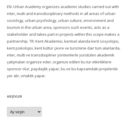
EN: Urban Academy organizes academic studies carried out with
inter, multi and transdisciplinary methods in all areas of urban
sociology, urban psychology, urban culture, environment and
tourism in the urban area, sponsors such events, acts as a
stakeholder and takes part in projects within this scope makes a
partnership. TR: Kent Akademisi, kentsel alanda kent sosyolojisi,
kent psikolojisi, kent kültür çevre ve turizmine dair tüm alanlarda,
inter, multi ve transdisipliner yöntemlerle yürütülen akademik
çalışmaları organize eder, organize edilen bu tür etkinliklere
sponsor olur, paydaşlık yapar, bu ve bu kapsamdaki projelerde
yer alır, ortaklık yapar.
ARŞIVLER
Arşivler