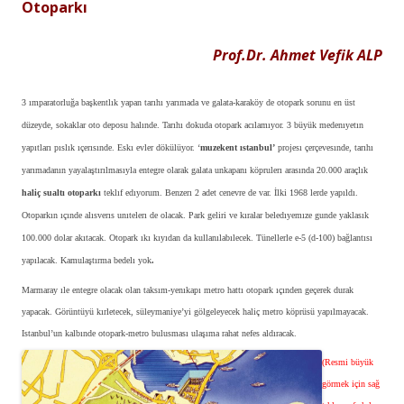
Otoparkı
Prof.Dr. Ahmet Vefik ALP
3 ımparatorluğa başkentlık yapan tarıhı yarımada ve galata-karaköy de otopark sorunu en üst
düzeyde, sokaklar oto deposu halınde. Tarıhı dokuda otopark acılamıyor. 3 büyük medenıyetın
yapıtları pıslık ıçerısınde. Eskı evler dökülüyor. ‘
muzekent ıstanbul’
projesı çerçevesınde, tarıhı
yarımadanın yayalaştırılmasıyla entegre olarak galata unkapanı köprulerı arasında 20.000 araçlık
haliç
sualtı otoparkı
teklıf edıyorum. Benzerı 2 adet cenevre de var. İlki 1968 lerde yapıldı.
Otoparkın ıçınde alısverıs unıtelerı de olacak. Park geliri ve kıralar beledıyemıze gunde yaklasık
100.000 dolar akıtacak. Otopark ıkı kıyıdan da
kullanılabılecek. Tünellerle e-5 (d-100) bağlantısı
yapılacak. Kamulaştırma bedelı yok
.
Marmaray ıle entegre olacak olan taksım-yenıkapı metro hattı otopark ıçınden geçerek durak
yapacak. Görüntüyü kırletecek, süleymaniye’yi gölgeleyecek haliç metro köprüsü yapılmayacak.
Istanbul’un kalbınde otopark-metro bulusması ulaşıma rahat nefes aldıracak.
(Resmi büyük
görmek için sağ