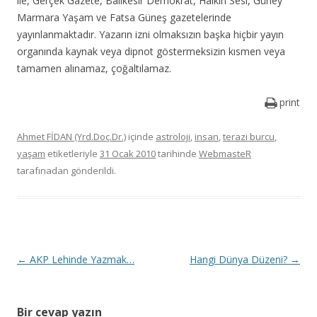
ile, Gerçek Gazete, Balıkesir Demokrat, Halkın Sesi, Güney
Marmara Yaşam ve Fatsa Güneş gazetelerinde
yayınlanmaktadır. Yazarın izni olmaksızın başka hiçbir yayın
organında kaynak veya dipnot göstermeksizin kısmen veya
tamamen alınamaz, çoğaltılamaz.
print
Ahmet FİDAN (Yrd.Doç.Dr.)
içinde
astroloji
,
insan
,
terazi burcu
,
yaşam
etiketleriyle
31 Ocak 2010
tarihinde
WebmasteR
tarafınadan gönderildi.
Y
←
AKP Lehinde Yazmak…
Hangi Dünya Düzeni?
→
a
z
Bir cevap yazın