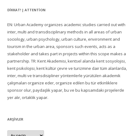
DIKKAT! | ATTENTION
EN: Urban Academy organizes academic studies carried out with
inter, multi and transdisciplinary methods in all areas of urban
sociology, urban psychology, urban culture, environment and
tourism in the urban area, sponsors such events, acts as a
stakeholder and takes part in projects within this scope makes a
partnership. TR: Kent Akademisi, kentsel alanda kent sosyolojisi,
kent psikolojisi, kent kültür çevre ve turizmine dair tüm alanlarda,
inter, multi ve transdisipliner yöntemlerle yürütülen akademik
çalışmaları organize eder, organize edilen bu tür etkinliklere
sponsor olur, paydaşlık yapar, bu ve bu kapsamdaki projelerde
yer alır, ortaklık yapar.
ARŞIVLER
Arşivler