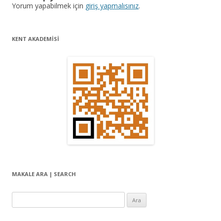
ı
Yorum yapabilmek için
giriş yapmalısınız
.
d
o
KENT AKADEMİSİ
l
a
ş
ı
m
ı
MAKALE ARA | SEARCH
Arama: