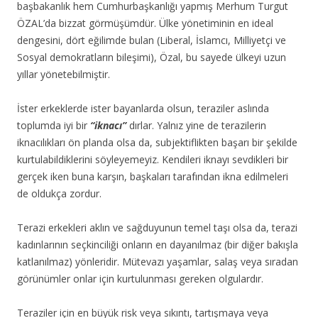
başbakanlık hem Cumhurbaşkanlığı yapmış Merhum Turgut
ÖZAL’da bizzat görmüşümdür. Ülke yönetiminin en ideal
dengesini, dört eğilimde bulan (Liberal, İslamcı, Milliyetçi ve
Sosyal demokratların bileşimi), Özal, bu sayede ülkeyi uzun
yıllar yönetebilmiştir.
İster erkeklerde ister bayanlarda olsun, teraziler aslında
toplumda iyi bir
“iknacı”
dırlar. Yalnız yine de terazilerin
iknacılıkları ön planda olsa da, subjektiflikten başarı bir şekilde
kurtulabildiklerini söyleyemeyiz. Kendileri iknayı sevdikleri bir
gerçek iken buna karşın, başkaları tarafından ikna edilmeleri
de oldukça zordur.
Terazi erkekleri aklın ve sağduyunun temel taşı olsa da, terazi
kadınlarının seçkinciliği onların en dayanılmaz (bir diğer bakışla
katlanılmaz) yönleridir. Mütevazı yaşamlar, salaş veya sıradan
görünümler onlar için kurtulunması gereken olgulardır.
Teraziler için en büyük risk veya sıkıntı, tartışmaya veya