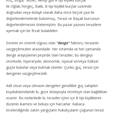
Koç, Boğa, İkizler, Akrep gibi A tipi kişilikli burçlar
ile Oğlak,Yengeç, Balık, B tipi kişilikli burçlar üzerinde
doğrudan veya dolaylı olarak daha önce birçok yazı ile
değerlendirmelerde bulunmuş, Terazi ve Başak burcunun
değerlendirmesini
ötelemiştim. Bu pazar yazısını terazilere
ayırmak için bir fırsat bulabildim.
Evrenin en önemli olgusu olan
“denge”
faktörü, terazinin
vazgeçilmezleri arasındadır. Her ortamda ve her zamanda
denge arayışlarının peşinde olan teraziler, bu dengeyi
otoritede, hiyerarşide, ekonomik, siyasal ve/veya fiziksel
güçte bulurlar veya bulmak isterler. Çünkü güç, terazi için
dengenin vazgeçilmezidir.
Adil olsun veya olmasın dengeleri genellikle güç sahipleri
koyduklarındandır ki, güce dolayısıyla otoriteye olan bağlılıkları
esastır. Bu nedenledir ki, teraziler içten içe B tipi kişiliklerini
düzenin ikamesi ve bekası için harcarlar. Kabaca
incelendiğinde zaten yargıçların hukukçuların çoğunun terazi