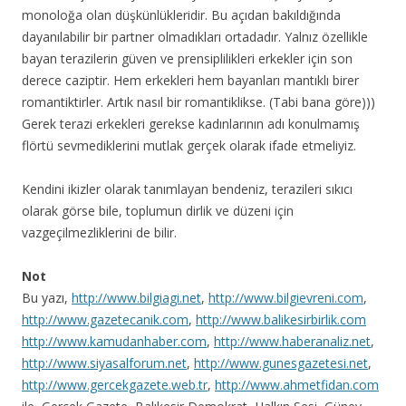
monoloğa olan düşkünlükleridir. Bu açıdan bakıldığında
dayanılabilir bir partner olmadıkları ortadadır. Yalnız özellikle
bayan terazilerin güven ve prensiplilikleri erkekler için son
derece caziptir. Hem erkekleri hem bayanları mantıklı birer
romantiktirler. Artık nasıl bir romantiklikse. (Tabi bana göre)))
Gerek terazi erkekleri gerekse kadınlarının adı konulmamış
flörtü sevmediklerini mutlak gerçek olarak ifade etmeliyiz.
Kendini ikizler olarak tanımlayan bendeniz, terazileri sıkıcı
olarak görse bile, toplumun dirlik ve düzeni için
vazgeçilmezliklerini de bilir.
Not
Bu yazı,
http://www.bilgiagi.net
,
http://www.bilgievreni.com
,
http://www.gazetecanik.com
,
http://www.balikesirbirlik.com
http://www.kamudanhaber.com
,
http://www.haberanaliz.net
,
http://www.siyasalforum.net
,
http://www.gunesgazetesi.net
,
http://www.gercekgazete.web.tr
,
http://www.ahmetfidan.com