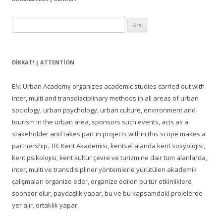
Arama:
DIKKAT! | ATTENTION
EN: Urban Academy organizes academic studies carried out with
inter, multi and transdisciplinary methods in all areas of urban
sociology, urban psychology, urban culture, environment and
tourism in the urban area, sponsors such events, acts as a
stakeholder and takes part in projects within this scope makes a
partnership. TR: Kent Akademisi, kentsel alanda kent sosyolojisi,
kent psikolojisi, kent kültür çevre ve turizmine dair tüm alanlarda,
inter, multi ve transdisipliner yöntemlerle yürütülen akademik
çalışmaları organize eder, organize edilen bu tür etkinliklere
sponsor olur, paydaşlık yapar, bu ve bu kapsamdaki projelerde
yer alır, ortaklık yapar.