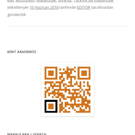
etki
,
ekosistem
,
Madencilik
,
Siyanür
,
Türkiye'de madencilik
etiketleriyle
15 Haziran 2016
tarihinde
EDİTÖR
tarafınadan
gönderildi.
KENT AKADEMİSİ
MAKALE ARA | SEARCH