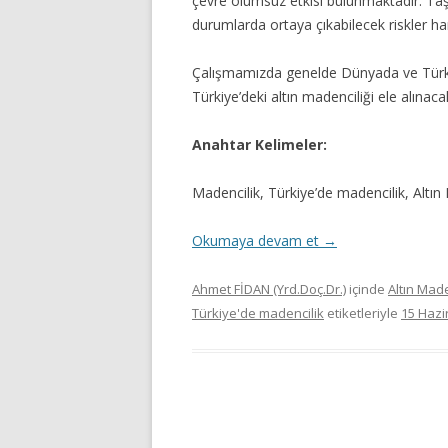
çevre olumsuz etkisi bulunmaktadır. Taş
durumlarda ortaya çıkabilecek riskler har
Çalışmamızda genelde Dünyada ve Türkiye
Türkiye’deki altın madenciliği ele alınacak
Anahtar Kelimeler:
Madencilik, Türkiye’de madencilik, Altın
Okumaya devam et
→
Ahmet FİDAN (Yrd.Doç.Dr.)
içinde
Altın Made
Türkiye'de madencilik
etiketleriyle
15 Hazi