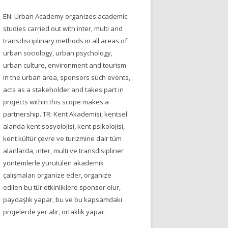
EN: Urban Academy organizes academic
studies carried out with inter, multi and
transdisciplinary methods in all areas of
urban sociology, urban psychology,
urban culture, environment and tourism
in the urban area, sponsors such events,
acts as a stakeholder and takes part in
projects within this scope makes a
partnership. TR: Kent Akademisi, kentsel
alanda kent sosyolojisi, kent psikolojisi,
kent kültür çevre ve turizmine dair tüm
alanlarda, inter, multi ve transdisipliner
yöntemlerle yürütülen akademik
çalışmaları organize eder, organize
edilen bu tür etkinliklere sponsor olur,
paydaşlık yapar, bu ve bu kapsamdaki
projelerde yer alır, ortaklık yapar.