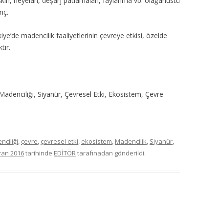
kın, heyelan, deşarj patlamaları, faylanma vb. olağanüstü
iç.
’de madencilik faaliyetlerinin çevreye etkisi, özelde
tır.
 Madenciliği, Siyanür, Çevresel Etki, Ekosistem, Çevre
nciliği
,
çevre
,
çevresel etki
,
ekosistem
,
Madencilik
,
Siyanür
,
ran 2016
tarihinde
EDİTÖR
tarafınadan gönderildi.