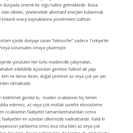
tün dünyada önemli bir olgu haline gelmektedir. Buna
olan ülkeler, yinelenebilir alternatif enerjiler kullanmak
l kökenli enerji kaynaklarına yönelmeleri izahtan
 ortam içinde dünyayı saran “teknosfer” sadece Türkiye’de
veya sorunsalını ortaya çıkarmıştır.
’de yürütülen her türlü madencilik çalışmaları,
abet edebilirlik açısından gerekse fiziksel alt yapı
da, kim ne derse desin, doğal çevrenin az veya çok yer yer
neden olmaktadır.
belirtmek gerekir ki, maden ocaklarının hiç birinin
e iddia edemez, az veya çok mutlak surette ekosisteme
aden ocaklarının faaliyetin tamamlanmasından sonra
aaliyetleri en azından ülkemizde nadirattandır. Kaldı ki
 (siyanürün yarılanma ömrü kısa olsa bile) az veya çok