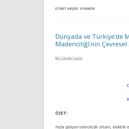
ETIKET ARŞIVI:
SIYANÜR
Dünyada ve Türkiye’de Ma
Madenciliği’nin Çevresel
Bir Cevap Yazın
O
K
ÖZET:
Hızla gelişen teknolojik ortam, elektrik 