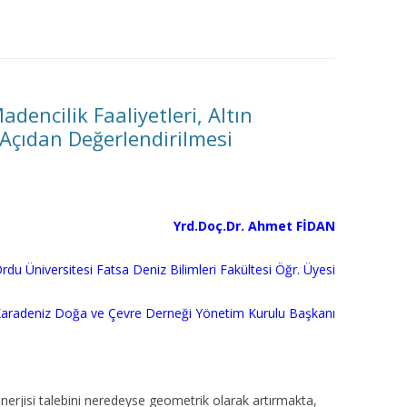
MISYON | MISSION
LOGO & EXPANSION
JOURNAL TAG
dencilik Faaliyetleri, Altın
 Açıdan Değerlendirilmesi
E-POSTA OKUMA | USER MAIL
İLETIŞIM | CONTACT US
Yrd.Doç.Dr. Ahmet FİDAN
PUBLICATION GROUP
rdu Üniversitesi Fatsa Deniz Bilimleri Fakültesi Öğr. Üyesi
REKLAM TARIFESI |
ADVERTISEMENT FEE
aradeniz Doğa ve Çevre Derneği Yönetim Kurulu Başkanı
enerjisi talebini neredeyse geometrik olarak artırmakta,