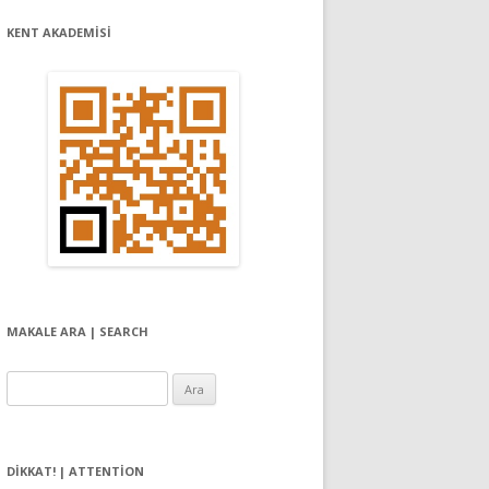
KENT AKADEMİSİ
MAKALE ARA | SEARCH
Arama:
DIKKAT! | ATTENTION