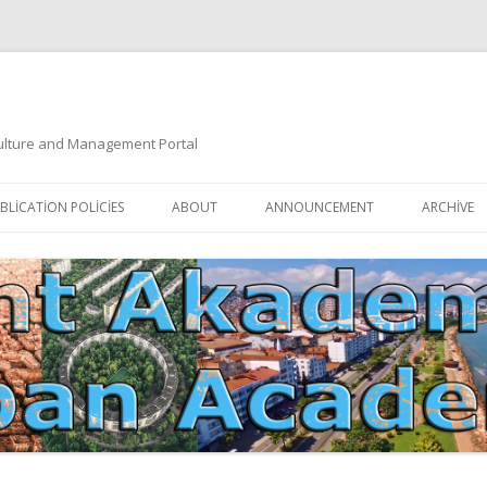
 Culture and Management Portal
İçeriğe
atla
BLICATION POLICIES
ABOUT
ANNOUNCEMENT
ARCHIVE
DOCUMENTATION
EDITORIAL BOARD
ETIK KURUL | ETHICAL BOARDS
YAZIM KURALLARI
SÜREÇ REHBERI | PROCESS GUIDE
İNDEKSLER
JOURNAL HISTORY | DERGI
TIK İLKELER | ETHICAL RULES
TARIHÇESI