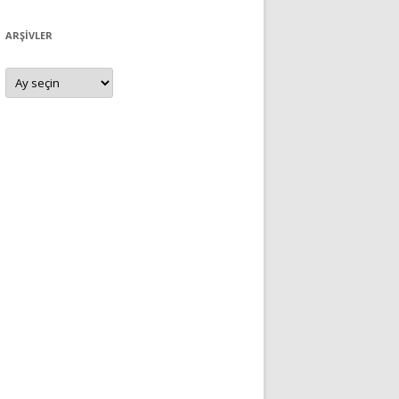
ARŞIVLER
Arşivler