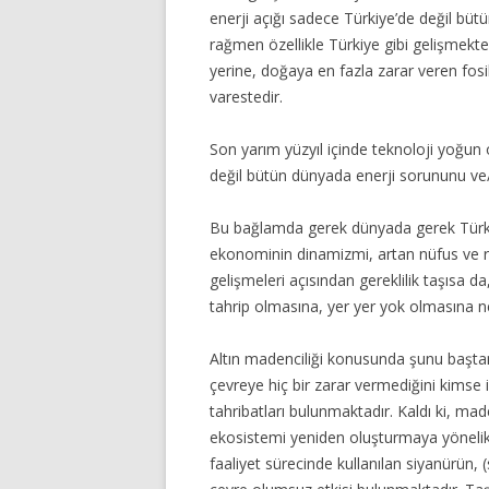
enerji açığı sadece Türkiye’de değil bü
rağmen özellikle Türkiye gibi gelişmekte 
yerine, doğaya en fazla zarar veren fosi
varestedir.
Son yarım yüzyıl içinde teknoloji yoğun
değil bütün dünyada enerji sorununu ve/
Bu bağlamda gerek dünyada gerek Türkiye
ekonominin dinamizmi, artan nüfus ve rek
gelişmeleri açısından gereklilik taşısa 
tahrip olmasına, yer yer yok olmasına 
Altın madenciliği konusunda şunu baştan 
çevreye hiç bir zarar vermediğini kims
tahribatları bulunmaktadır. Kaldı ki, m
ekosistemi yeniden oluşturmaya yönelik f
faaliyet sürecinde kullanılan siyanürün,