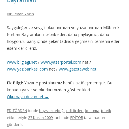
Bir Cevap Yazın
Saygıdeğer ve sevgili okurlarımızın ve yazarlarımızın Mübarek
Kurban Bayramlarını tebrik eder, daha paylaşımcı, daha
hoşgörülü barış içinde şeker tadında geçmesini temenni eder
esenlikler dileriz.
www.bilgiagi.net
/
www.yazarportal.com
net /
www.yazibankasi.com
net /
www.gazeteweb.net
Ek Bilgi:
Yazar e postalarımız henüz aktifleşmemiştir. Bu
konuda yazar ve okurlarımızdan gösterdikleri
Okumaya devam et
→
EDİTÖRDEN
içinde
bayram tebriği
,
editörden
,
kutluma
,
tebrik
etiketleriyle
27 Kasım 2009
tarihinde
EDİTÖR
tarafınadan
gönderildi.