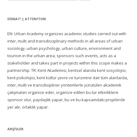
DIKKAT! | ATTENTION
EN: Urban Academy organizes academic studies carried out with
inter, multi and transdisciplinary methods in all areas of urban
sociology, urban psychology, urban culture, environment and
tourism in the urban area, sponsors such events, acts as a
stakeholder and takes part in projects within this scope makes a
partnership. TR: Kent Akademisi, kentsel alanda kent sosyolojisi,
kent psikolojisi, kent kültür çevre ve turizmine dair tüm alanlarda,
inter, multi ve transdisipliner yöntemlerle yürütülen akademik
çalışmaları organize eder, organize edilen bu tür etkinliklere
sponsor olur, paydaşlık yapar, bu ve bu kapsamdaki projelerde
yer alır, ortaklık yapar.
ARŞIVLER