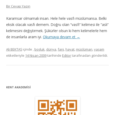
Bir Cevap Yazın
Karamsar olmamalı insan. Hele hele vasfı müslümansa. Belki
eksik olacak vasfı demem. Doğru olan “vasfı” kelimesi ile “aslı”
kelimesini değiştirmek. Şükürler olsun ki hem kelimelerle hem
de insanlarla aram iyi.
Okumaya devam et
→
Ali BEKTAŞ
içinde
,
boşluk
,
dünya
,
fani
,
hayat
,
müslüman
,
yaşam
etiketleriyle
14 Nisan 2009
tarihinde
Editor
tarafınadan gönderildi.
KENT AKADEMİSİ