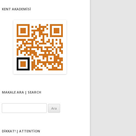
KENT AKADEMİSİ
MAKALE ARA | SEARCH
Arama:
DIKKAT! | ATTENTION