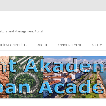
 Culture and Management Portal
İçeriğe
atla
BLICATION POLICIES
ABOUT
ANNOUNCEMENT
ARCHIVE
DOCUMENTATION
EDITORIAL BOARD
ETIK KURUL | ETHICAL BOARDS
YAZIM KURALLARI
SÜREÇ REHBERI | PROCESS GUIDE
İNDEKSLER
JOURNAL HISTORY | DERGI
TIK İLKELER | ETHICAL RULES
TARIHÇESI