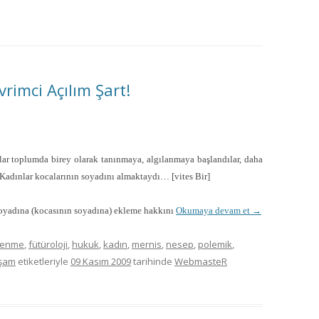
MISYON | MISSION
LOGO & EXPANSION
JOURNAL TAG
rimci Açılım Şart!
E-POSTA OKUMA | USER MAIL
İLETIŞIM | CONTACT US
ar toplumda birey olarak tanınmaya, algılanmaya başlandılar, daha
. Kadınlar kocalarının soyadını almaktaydı… [vites Bir]
PUBLICATION GROUP
 soyadına (kocasının soyadına) ekleme hakkını
Okumaya devam et
→
REKLAM TARIFESI |
ADVERTISEMENT FEE
lenme
,
fütüroloji
,
hukuk
,
kadın
,
mernis
,
nesep
,
polemik
,
şam
etiketleriyle
09 Kasım 2009
tarihinde
WebmasteR