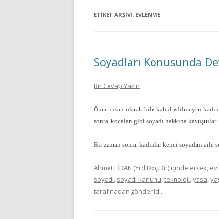
ETIKET ARŞIVI:
EVLENME
Soyadları Konusunda Dev
Bir Cevap Yazın
Önce insan olarak bile kabul edilmeyen kadınl
sonra, kocaları gibi soyadı hakkına kavuştular
Bir zaman sonra, kadınlar kendi soyadını aile
Ahmet FİDAN (Yrd.Doç.Dr.)
içinde
erkek
,
ev
soyadı
,
soyadı kanunu
,
teknoloji
,
yasa
,
ya
tarafınadan gönderildi.