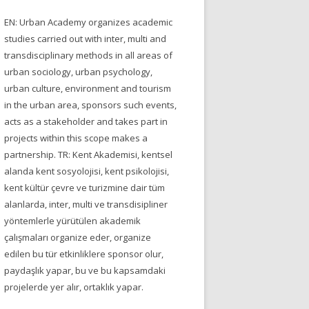
EN: Urban Academy organizes academic
studies carried out with inter, multi and
transdisciplinary methods in all areas of
urban sociology, urban psychology,
urban culture, environment and tourism
in the urban area, sponsors such events,
acts as a stakeholder and takes part in
projects within this scope makes a
partnership. TR: Kent Akademisi, kentsel
alanda kent sosyolojisi, kent psikolojisi,
kent kültür çevre ve turizmine dair tüm
alanlarda, inter, multi ve transdisipliner
yöntemlerle yürütülen akademik
çalışmaları organize eder, organize
edilen bu tür etkinliklere sponsor olur,
paydaşlık yapar, bu ve bu kapsamdaki
projelerde yer alır, ortaklık yapar.