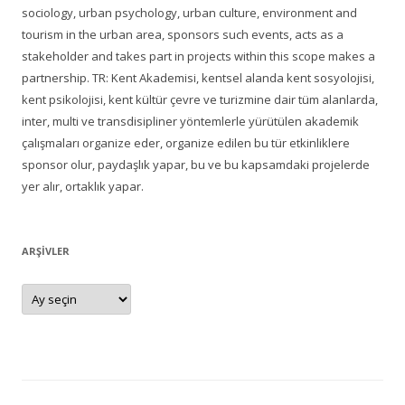
sociology, urban psychology, urban culture, environment and
tourism in the urban area, sponsors such events, acts as a
stakeholder and takes part in projects within this scope makes a
partnership. TR: Kent Akademisi, kentsel alanda kent sosyolojisi,
kent psikolojisi, kent kültür çevre ve turizmine dair tüm alanlarda,
inter, multi ve transdisipliner yöntemlerle yürütülen akademik
çalışmaları organize eder, organize edilen bu tür etkinliklere
sponsor olur, paydaşlık yapar, bu ve bu kapsamdaki projelerde
yer alır, ortaklık yapar.
ARŞIVLER
Arşivler