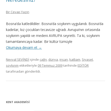
Bir Cevap Yazın
Bosna’da katledildiler. Bosna’da soykırım uygulandı. Bosna’da
kadınlar, kız çocukları tecavüze uğradı. Avrupa’nın ortasında
soykırım yapıldı ve medeni AVRUPA seyretti. Ta ki, soykırım
tamamlanıncaya kadar. Bir kültür tümüyle
Okumaya devam et
→
Nevval SEVİNDİ
içinde
çağrı
,
dünya
,
insan
,
katliam
,
Siyaset
,
soykırım
etiketleriyle
09 Temmuz 2009
tarihinde
EDİTÖR
tarafınadan gönderildi.
KENT AKADEMİSİ