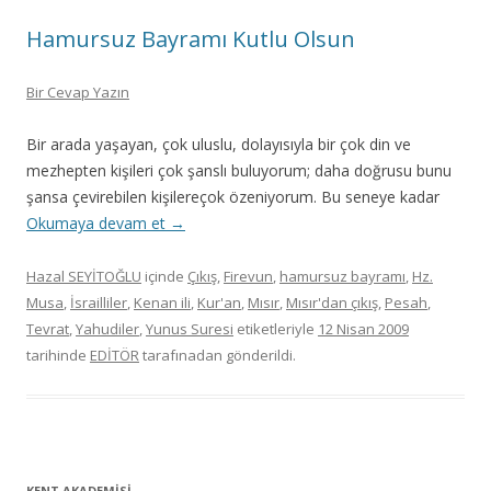
Hamursuz Bayramı Kutlu Olsun
Bir Cevap Yazın
Bir arada yaşayan, çok uluslu, dolayısıyla bir çok din ve
mezhepten kişileri çok şanslı buluyorum; daha doğrusu bunu
şansa çevirebilen kişilereçok özeniyorum. Bu seneye kadar
Okumaya devam et
→
Hazal SEYİTOĞLU
içinde
Çıkış
,
Firevun
,
hamursuz bayramı
,
Hz.
Musa
,
İsrailliler
,
Kenan ili
,
Kur'an
,
Mısır
,
Mısır'dan çıkış
,
Pesah
,
Tevrat
,
Yahudiler
,
Yunus Suresi
etiketleriyle
12 Nisan 2009
tarihinde
EDİTÖR
tarafınadan gönderildi.
KENT AKADEMİSİ