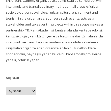
EN: Urban Academy organizes academic studies carried out with
inter, multi and transdisciplinary methods in all areas of urban
sociology, urban psychology, urban culture, environment and
tourism in the urban area, sponsors such events, acts as a
stakeholder and takes part in projects within this scope makes a
partnership. TR: Kent Akademisi, kentsel alanda kent sosyolojisi,
kent psikolojisi, kent kültür çevre ve turizmine dair tüm alanlarda,
inter, multi ve transdisipliner yöntemlerle yürütülen akademik
çalışmaları organize eder, organize edilen bu tür etkinliklere
sponsor olur, paydaşlık yapar, bu ve bu kapsamdaki projelerde
yer alır, ortaklık yapar.
ARŞIVLER
Arşivler