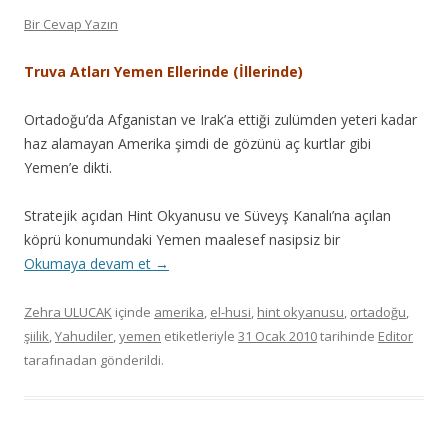
Bir Cevap Yazın
Truva Atları Yemen Ellerinde (İllerinde)
Ortadoğu’da Afganistan ve Irak’a ettiği zulümden yeteri kadar
haz alamayan Amerika şimdi de gözünü aç kurtlar gibi
Yemen’e dikti.
Stratejik açıdan Hint Okyanusu ve Süveyş Kanalı’na açılan
köprü konumundaki Yemen maalesef nasipsiz bir
Okumaya devam et
→
Zehra ULUCAK
içinde
amerika
,
el-husi
,
hint okyanusu
,
ortadoğu
,
şiilik
,
Yahudiler
,
yemen
etiketleriyle
31 Ocak 2010
tarihinde
Editor
tarafınadan gönderildi.