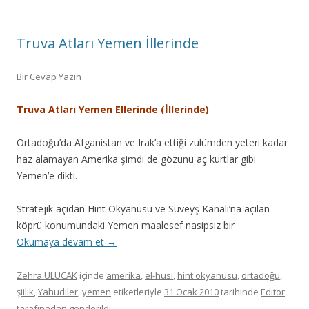
Truva Atları Yemen İllerinde
Bir Cevap Yazın
Truva Atları Yemen Ellerinde (İllerinde)
Ortadoğu’da Afganistan ve Irak’a ettiği zulümden yeteri kadar
haz alamayan Amerika şimdi de gözünü aç kurtlar gibi
Yemen’e dikti.
Stratejik açıdan Hint Okyanusu ve Süveyş Kanalı’na açılan
köprü konumundaki Yemen maalesef nasipsiz bir
Okumaya devam et
→
Zehra ULUCAK
içinde
amerika
,
el-husi
,
hint okyanusu
,
ortadoğu
,
şiilik
,
Yahudiler
,
yemen
etiketleriyle
31 Ocak 2010
tarihinde
Editor
tarafınadan gönderildi.