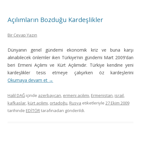
Açılımların Bozduğu Kardeşlikler
Bir Cevap Yazın
Dünyanın genel gündemi ekonomik kriz ve buna karşı
alınabilecek önlemler iken Türkiye’nin gündemi Mart 2009’dan
beri Ermeni Açılımı ve Kürt Açılımıdır. Türkiye kendine yeni
kardeşlikler tesis etmeye çalışırken öz kardeşlerini
Okumaya devam et
→
Halil DAĞ
içinde
azerbaycan
,
ermeni açılımı
,
Ermenistan
,
israil
,
kafkaslar
,
kürt açılımı
,
ortadoğu
,
Rusya
etiketleriyle
27 Ekim 2009
tarihinde
EDİTÖR
tarafınadan gönderildi.