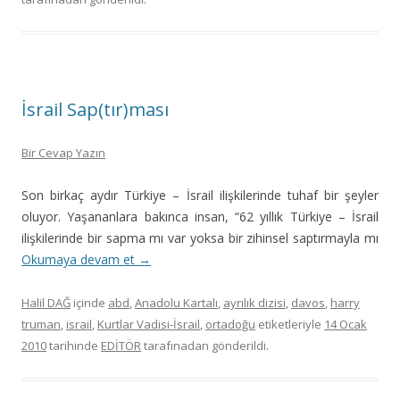
İsrail Sap(tır)ması
Bir Cevap Yazın
Son birkaç aydır Türkiye – İsrail ilişkilerinde tuhaf bir şeyler
oluyor. Yaşananlara bakınca insan, “62 yıllık Türkiye – İsrail
ilişkilerinde bir sapma mı var yoksa bir zihinsel saptırmayla mı
Okumaya devam et
→
Halil DAĞ
içinde
abd
,
Anadolu Kartalı
,
ayrılık dizisi
,
davos
,
harry
truman
,
israil
,
Kurtlar Vadisi-İsrail
,
ortadoğu
etiketleriyle
14 Ocak
2010
tarihinde
EDİTÖR
tarafınadan gönderildi.