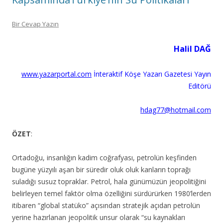
Bir Cevap Yazın
Halil DAĞ
www.yazarportal.com
İnteraktif Köşe Yazarı Gazetesi Yayın
Editörü
hdag77@hotmail.com
ÖZET
:
Ortadoğu, insanlığın kadim coğrafyası, petrolün keşfinden
bugüne yüzyılı aşan bir süredir oluk oluk kanların toprağı
suladığı susuz topraklar. Petrol, hala günümüzün jeopolitiğini
belirleyen temel faktör olma özelliğini sürdürürken 1980’lerden
itibaren “global statüko” açısından stratejik açıdan petrolün
yerine hazırlanan jeopolitik unsur olarak “su kaynakları