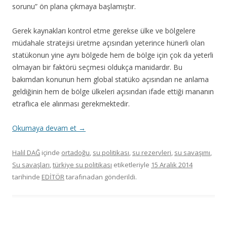
sorunu” ön plana çıkmaya başlamıştır.
Gerek kaynakları kontrol etme gerekse ülke ve bölgelere
müdahale stratejisi üretme açısından yeterince hünerli olan
statükonun yine aynı bölgede hem de bölge için çok da yeterli
olmayan bir faktörü seçmesi oldukça manidardır. Bu
bakımdan konunun hem global statüko açısından ne anlama
geldiğinin hem de bölge ülkeleri açısından ifade ettiği mananın
etraflıca ele alınması gerekmektedir.
Okumaya devam et
→
Halil DAĞ
içinde
ortadoğu
,
su politikası
,
su rezervleri
,
su savaşımı
,
Su savaşları
,
türkiye su politikası
etiketleriyle
15 Aralık 2014
tarihinde
EDİTÖR
tarafınadan gönderildi.