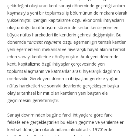
çekirdeğini oluşturan kent sanayi döneminde geçirdiği anlam
kaymasıyla yeni bir toplumsal iş bölümünün de mekanı olarak
yükselmiştir. İçeriğini kapitalizme özgü ekonomik ihtiyaçların
oluşturduğu bu dönüşüm sürecinde kırdan kente yönelen
büyük nüfus hareketleri ile kentlerin çehresi değişmiştir. Bu
dönemde “
ancient regim
e”e özgü egemenliğin temsili kentler
yeni egemenlerin mekansal ve hiyerarşik hayat alanını temsil
eden sanayi kentlerine dönüşmüştür. Artık yeni dönemde
kent, kapitalizme özgü ihtiyaçlar çerçevesinde yeni
toplumsallaşmanın ve katmanlar arası hiyerarşik dağılımın
merkezidir. Gerek yeni dönemin ihtiyaçları gerekse yoğun
nüfus hareketleri ve sonraki devirlerde gerçekleşen başka
olaylar tarihsel bir mit olan kentlerin yeni baştan ele
geçirilmesini gerektirmiştir.
Sanayi devriminden bugüne farklı ihtiyaçlara göre farklı
felsefelerle gerçekleştirilen bu elden geçirme ve yenilemeler
kentsel dönüşüm olarak adlandırılmaktadır. 1970’lerde