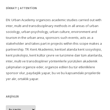
DIKKAT! | ATTENTION
EN: Urban Academy organizes academic studies carried out with
inter, multi and transdisciplinary methods in all areas of urban
sociology, urban psychology, urban culture, environment and
tourism in the urban area, sponsors such events, acts as a
stakeholder and takes part in projects within this scope makes a
partnership. TR: Kent Akademisi, kentsel alanda kent sosyolojisi,
kent psikolojisi, kent kültür çevre ve turizmine dair tüm alanlarda,
inter, multi ve transdisipliner yöntemlerle yürütülen akademik
çalışmaları organize eder, organize edilen bu tür etkinliklere
sponsor olur, paydaşlık yapar, bu ve bu kapsamdaki projelerde
yer alır, ortaklık yapar.
ARŞIVLER
Arşivler