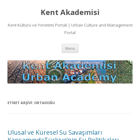
Kent Akademisi
Kent Kültürü ve Yönetimi Portalı | Urban Culture and Management
Portal
İçeriğe
Menü
atla
ETIKET ARŞIVI:
ORTADOĞU
Ulusal ve Küresel Su Savaşımları
KapsamındaTürkiye’nin Su Politikaları