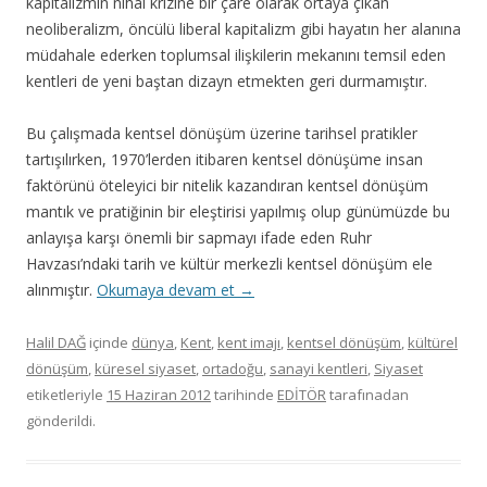
kapitalizmin nihai krizine bir çare olarak ortaya çıkan
neoliberalizm, öncülü liberal kapitalizm gibi hayatın her alanına
müdahale ederken toplumsal ilişkilerin mekanını temsil eden
kentleri de yeni baştan dizayn etmekten geri durmamıştır.
Bu çalışmada kentsel dönüşüm üzerine tarihsel pratikler
tartışılırken, 1970’lerden itibaren kentsel dönüşüme insan
faktörünü öteleyici bir nitelik kazandıran kentsel dönüşüm
mantık ve pratiğinin bir eleştirisi yapılmış olup günümüzde bu
anlayışa karşı önemli bir sapmayı ifade eden Ruhr
Havzası’ndaki tarih ve kültür merkezli kentsel dönüşüm ele
alınmıştır.
Okumaya devam et
→
Halil DAĞ
içinde
dünya
,
Kent
,
kent imajı
,
kentsel dönüşüm
,
kültürel
dönüşüm
,
küresel siyaset
,
ortadoğu
,
sanayi kentleri
,
Siyaset
etiketleriyle
15 Haziran 2012
tarihinde
EDİTÖR
tarafınadan
gönderildi.