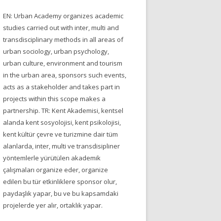
EN: Urban Academy organizes academic
studies carried out with inter, multi and
transdisciplinary methods in all areas of
urban sociology, urban psychology,
urban culture, environment and tourism
in the urban area, sponsors such events,
acts as a stakeholder and takes part in
projects within this scope makes a
partnership. TR: Kent Akademisi, kentsel
alanda kent sosyolojisi, kent psikolojisi,
kent kültür çevre ve turizmine dair tüm
alanlarda, inter, multi ve transdisipliner
yöntemlerle yürütülen akademik
çalışmaları organize eder, organize
edilen bu tür etkinliklere sponsor olur,
paydaşlık yapar, bu ve bu kapsamdaki
projelerde yer alır, ortaklık yapar.