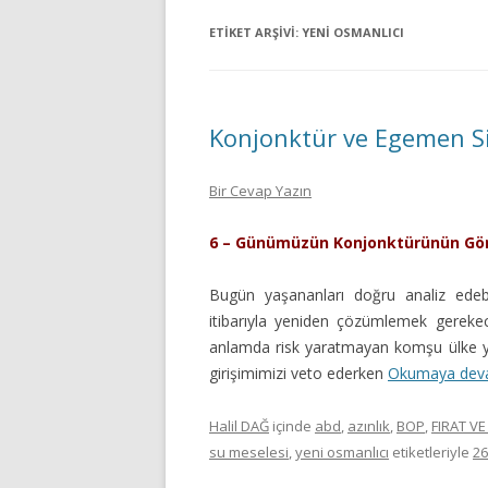
ETIKET ARŞIVI:
YENI OSMANLICI
Konjonktür ve Egemen Si
Bir Cevap Yazın
6 – Günümüzün Konjonktürünün G
Bugün yaşananları doğru analiz ede
itibarıyla yeniden çözümlemek gerekece
anlamda risk yaratmayan komşu ülke y
girişimimizi veto ederken
Okumaya dev
Halil DAĞ
içinde
abd
,
azınlık
,
BOP
,
FIRAT VE
su meselesi
,
yeni osmanlıcı
etiketleriyle
26