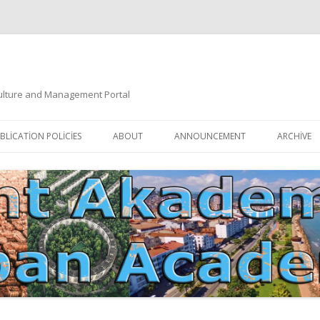
 Culture and Management Portal
İçeriğe
atla
BLICATION POLICIES
ABOUT
ANNOUNCEMENT
ARCHIVE
DOCUMENTATION
EDITORIAL BOARD
ETIK KURUL | ETHICAL BOARDS
YAZIM KURALLARI
SÜREÇ REHBERI | PROCESS GUIDE
İNDEKSLER
JOURNAL HISTORY | DERGI
TIK İLKELER | ETHICAL RULES
TARIHÇESI