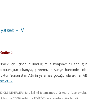
MISYON | MISSION
LOGO & EXPANSION
JOURNAL TAG
yaset – IV
E-POSTA OKUMA | USER MAIL
İLETIŞIM | CONTACT US
örünümü
PUBLICATION GROUP
bilmek için içinde bulunduğumuz konjonktürü son gün
ktir.Bugün itibarıyla, çevremizde Suriye haricinde ciddi
REKLAM TARIFESI |
oktur. Yunanistan AB’nin yaramaz çocuğu olarak her AB
ADVERTISEMENT FEE
am et
→
 DİCLE NEHİRLERİ
,
israil
,
ılımlı islam
,
model ülke
,
ruhban okulu
,
 Ağustos 2009
tarihinde
EDİTÖR
tarafınadan gönderildi.