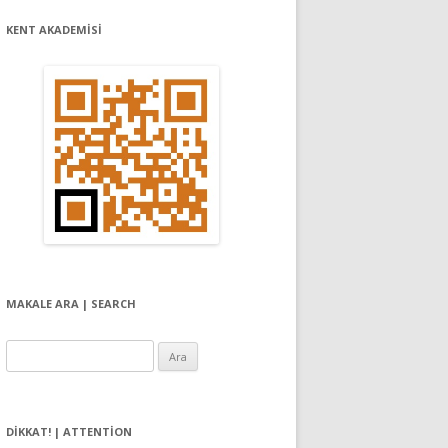
KENT AKADEMİSİ
MAKALE ARA | SEARCH
Arama:
DIKKAT! | ATTENTION