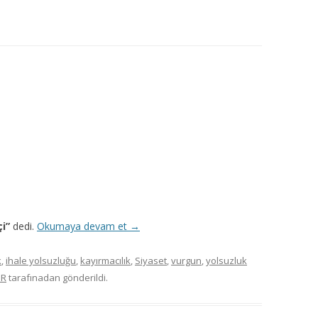
MISYON | MISSION
LOGO & EXPANSION
JOURNAL TAG
E-POSTA OKUMA | USER MAIL
İLETIŞIM | CONTACT US
PUBLICATION GROUP
REKLAM TARIFESI |
i”
dedi.
Okumaya devam et
→
ADVERTISEMENT FEE
k
,
ihale yolsuzluğu
,
kayırmacılık
,
Siyaset
,
vurgun
,
yolsuzluk
ÖR
tarafınadan gönderildi.