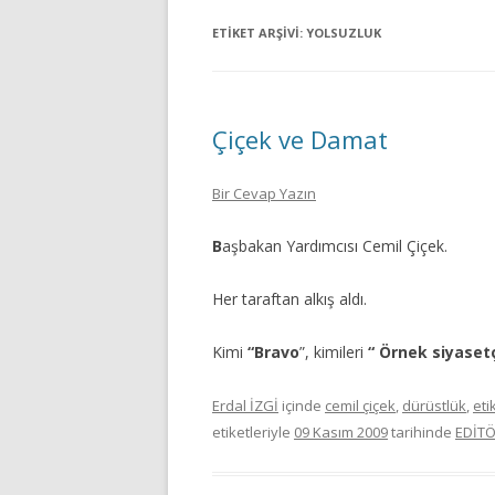
ETIKET ARŞIVI:
YOLSUZLUK
Çiçek ve Damat
Bir Cevap Yazın
B
aşbakan Yardımcısı Cemil Çiçek.
Her taraftan alkış aldı.
Kimi
“Bravo
”, kimileri
“ Örnek siyasetç
Erdal İZGİ
içinde
cemil çiçek
,
dürüstlük
,
eti
etiketleriyle
09 Kasım 2009
tarihinde
EDİT