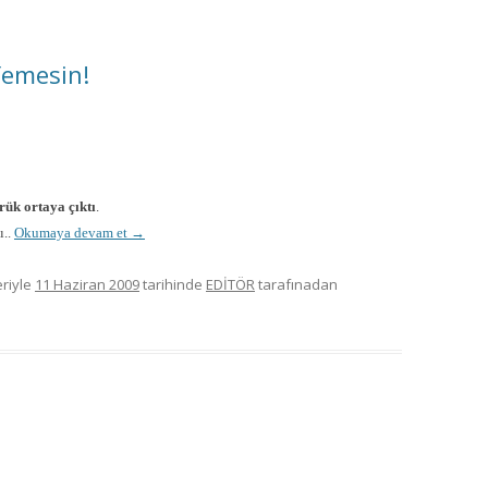
Yemesin!
rük ortaya çıktı
.
ı..
Okumaya devam et
→
eriyle
11 Haziran 2009
tarihinde
EDİTÖR
tarafınadan