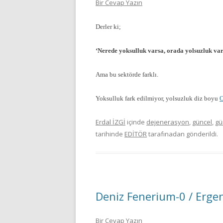
Bir Cevap Yazın
Derler ki;
‘Nerede yoksulluk varsa, orada yolsuzluk var
Ama bu sektörde farklı.
Yoksulluk fark edilmiyor, yolsuzluk diz boyu
O
Erdal İZGİ
içinde
dejenerasyon
,
güncel
,
g
tarihinde
EDİTÖR
tarafınadan gönderildi.
Deniz Fenerium-0 / Erg
Bir Cevap Yazın