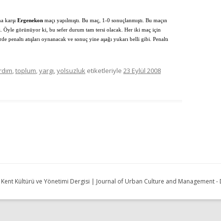
na karşı
Ergenekon
maçı yapılmıştı. Bu maç, 1-0 sonuçlanmıştı. Bu maçın
. Öyle görünüyor ki, bu sefer durum tam tersi olacak. Her iki maç için
 penaltı atışları oynanacak ve sonuç yine aşağı yukarı belli gibi. Penaltı
rdım
,
toplum
,
yargı
,
yolsuzluk
etiketleriyle
23 Eylül 2008
| Kent Kültürü ve Yönetimi Dergisi | Journal of Urban Culture and Management