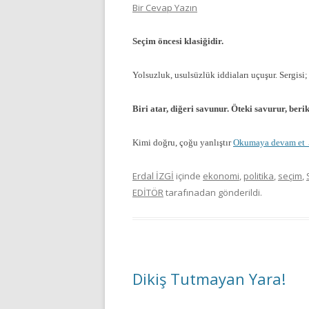
Bir Cevap Yazın
Seçim öncesi klasiğidir.
Yolsuzluk, usulsüzlük iddiaları uçuşur.
Sergisi;
Biri atar, diğeri savunur. Öteki savurur, beri
Kimi doğru, çoğu yanlıştır
Okumaya devam et
Erdal İZGİ
içinde
ekonomi
,
politika
,
seçim
,
EDİTÖR
tarafınadan gönderildi.
Dikiş Tutmayan Yara!