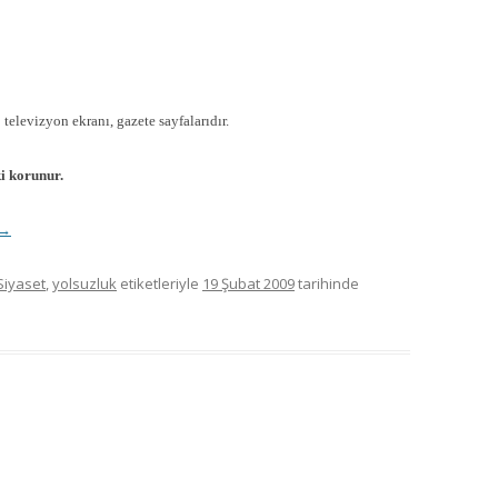
 televizyon ekranı, gazete sayfalarıdır.
ki korunur.
→
Siyaset
,
yolsuzluk
etiketleriyle
19 Şubat 2009
tarihinde