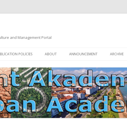
 Culture and Management Portal
İçeriğe
atla
BLICATION POLICIES
ABOUT
ANNOUNCEMENT
ARCHIVE
DOCUMENTATION
EDITORIAL BOARD
ETIK KURUL | ETHICAL BOARDS
YAZIM KURALLARI
SÜREÇ REHBERI | PROCESS GUIDE
İNDEKSLER
JOURNAL HISTORY | DERGI
TIK İLKELER | ETHICAL RULES
TARIHÇESI