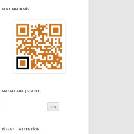
KENT AKADEMİSİ
MAKALE ARA | SEARCH
Arama:
DIKKAT! | ATTENTION