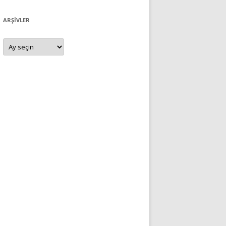
ARŞIVLER
Arşivler