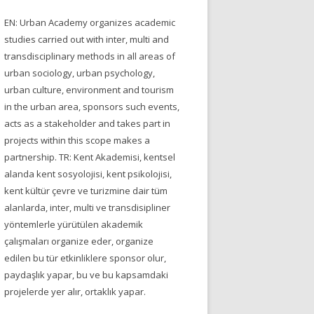
EN: Urban Academy organizes academic
studies carried out with inter, multi and
transdisciplinary methods in all areas of
urban sociology, urban psychology,
urban culture, environment and tourism
in the urban area, sponsors such events,
acts as a stakeholder and takes part in
projects within this scope makes a
partnership. TR: Kent Akademisi, kentsel
alanda kent sosyolojisi, kent psikolojisi,
kent kültür çevre ve turizmine dair tüm
alanlarda, inter, multi ve transdisipliner
yöntemlerle yürütülen akademik
çalışmaları organize eder, organize
edilen bu tür etkinliklere sponsor olur,
paydaşlık yapar, bu ve bu kapsamdaki
projelerde yer alır, ortaklık yapar.