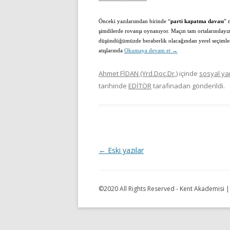
Önceki yazılarımdan birinde “
parti kapatma davası
” 
şimdilerde rovanşı oynanıyor. Maçın tam ortalarındayız
düşündüğümüzde beraberlik olacağından yerel seçimlerde
atışlarında
Okumaya devam et
→
Ahmet FİDAN (Yrd.Doç.Dr.)
içinde
sosyal ya
tarihinde
EDİTÖR
tarafınadan gönderildi.
Y
←
Eski yazılar
a
z
©2020 All Rights Reserved - Kent Akademisi 
ı
d
o