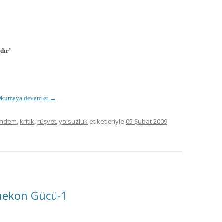
dır’
kumaya devam et
→
ündem
,
kritik
,
rüşvet
,
yolsuzluk
etiketleriyle
05 Şubat 2009
enekon Gücü-1