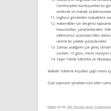
Cumhuriyetin kuruluşundan bu güne
verilecek ve makale sıralamasında 
İngilizce gönderilen makalelere sür
Hakemlikler için dergimiz kapsam
havuzundan, yararlanılacaktır. Edit
editörümüz arasından bilim alanına
verimli bir şekilde yürütülecektir.
Zaman aralığının çok geniş olmama
süreleri, 15 günü, minor revizyon 
Yayın Teknik Editörlük ve Mizanpaj i
Makale Yükleme koşulları çağrı metni iç
Özel sayımızın şimdiden tüm bilim camia
Editör
içinde
100. Yıl özel sayısı
,
Cumhuriyet