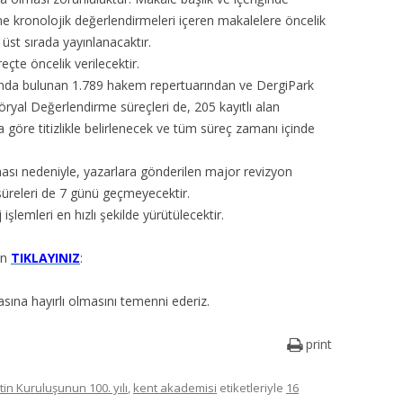
 kronolojik değerlendirmeleri içeren makalelere öncelik
üst sırada yayınlanacaktır.
eçte öncelik verilecektir.
ında bulunan 1.789 hakem repertuarından ve DergiPark
öryal Değerlendirme süreçleri de, 205 kayıtlı alan
 göre titizlikle belirlenecek ve tüm süreç zamanı içinde
sı nedeniyle, yazarlara gönderilen major revizyon
süreleri de 7 günü geçmeyecektir.
şlemleri en hızlı şekilde yürütülecektir.
in
TIKLAYINIZ
:
sına hayırlı olmasını temenni ederiz.
print
in Kuruluşunun 100. yılı
,
kent akademisi
etiketleriyle
16