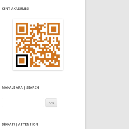
KENT AKADEMİSİ
MAKALE ARA | SEARCH
Arama:
DIKKAT! | ATTENTION