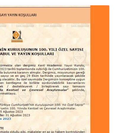
MISYON | MISSION
LOGO & EXPANSION
JOURNAL TAG
E-POSTA OKUMA | USER MAIL
İLETIŞIM | CONTACT US
PUBLICATION GROUP
REKLAM TARIFESI |
ADVERTISEMENT FEE