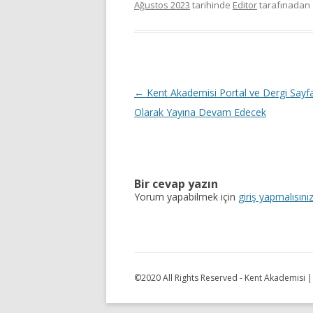
Ağustos 2023
tarihinde
Editor
tarafınadan 
Y
←
Kent Akademisi Portal ve Dergi Sayfa
a
Olarak Yayına Devam Edecek
z
ı
d
Bir cevap yazın
o
Yorum yapabilmek için
giriş yapmalısını
l
a
ş
ı
©2020 All Rights Reserved - Kent Akademisi 
m
ı