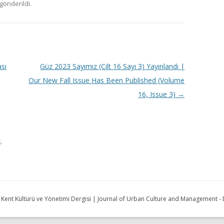
gönderildi.
sı
Güz 2023 Sayımız (Cilt 16 Sayı 3) Yayınlandı |
Our New Fall Issue Has Been Published (Volume
16, Issue 3)
→
z
.
| Kent Kültürü ve Yönetimi Dergisi | Journal of Urban Culture and Management