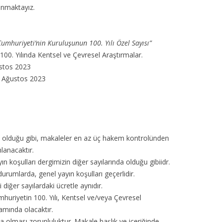
unmaktayız.
Cumhuriyeti’nin Kuruluşunun 100. Yılı Özel Sayısı”
100. Yılında Kentsel ve Çevresel Araştırmalar.
stos 2023
 Ağustos 2023
a olduğu gibi, makaleler en az üç hakem kontrolünden
nlanacaktır.
ın koşulları dergimizin diğer sayılarında olduğu gibiidr.
durumlarda, genel yayın koşulları geçerlidir.
iğer sayılardaki ücretle aynıdır.
mhuriyetin 100. Yılı, Kentsel ve/veya Çevresel
samında olacaktır.
 olması zorunluluktur. Makale başlık ve içeriğinde