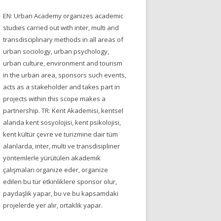
EN: Urban Academy organizes academic
studies carried out with inter, multi and
transdisciplinary methods in all areas of
urban sociology, urban psychology,
urban culture, environment and tourism
in the urban area, sponsors such events,
acts as a stakeholder and takes part in
projects within this scope makes a
partnership. TR: Kent Akademisi, kentsel
alanda kent sosyolojisi, kent psikolojisi,
kent kültür çevre ve turizmine dair tüm
alanlarda, inter, multi ve transdisipliner
yöntemlerle yürütülen akademik
çalışmaları organize eder, organize
edilen bu tür etkinliklere sponsor olur,
paydaşlık yapar, bu ve bu kapsamdaki
projelerde yer alır, ortaklık yapar.