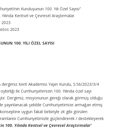
riyeti’nin Kuruluşunun 100. Yılı Özel Sayısı”
Yılında Kentsel ve Çevresel Araştırmalar.
 2023
stos 2023
NUN 100. YILI ÖZEL SAYISI
an dergimiz Kent Akademisi Yayın Kurulu, S:56/2023/3/4
 oybirliği ile Cumhuriyetimizin 100. Yılında özel sayı
ıştır. Dergimiz, misyonunun gereği olarak görmüş olduğu
inde yayınlanacak şekilde Cumhuriyetimize armağan etmiş
konseptine uygun fakat birbiriyle zıt gibi görülen
kavramlarını Cumhuriyetimizle güçlendirerek / destekleyerek
n 100. Yılında Kentsel ve Çevresel Araştırmalar
”