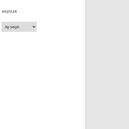
ARŞIVLER
Arşivler