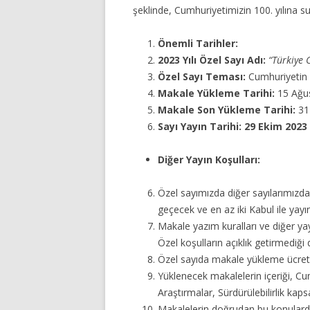
şeklinde, Cumhuriyetimizin 100. yılına s
Önemli Tarihler:
2023 Yılı Özel Sayı Adı:
“Türkiye 
Özel Sayı Teması:
Cumhuriyetin 
Makale Yükleme Tarihi:
15 Ağu
Makale Son Yükleme Tarihi:
31
Sayı Yayın Tarihi:
29 Ekim 2023
Diğer Yayın Koşulları:
Özel sayımızda diğer sayılarımızd
geçecek ve en az iki Kabul ile yayı
Makale yazım kuralları ve diğer yay
Özel koşulların açıklık getirmediği 
Özel sayıda makale yükleme ücreti d
Yüklenecek makalelerin içeriği, Cu
Araştırmalar, Sürdürülebilirlik kap
Makalelerin doğrudan bu konularda