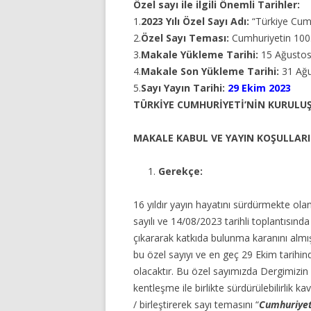
Özel sayı ile ilgili Önemli Tarihler:
1.
2023 Yılı Özel Sayı Adı:
“Türkiye Cumhu
2.
Özel Sayı Teması:
Cumhuriyetin 100. 
3.
Makale Yükleme Tarihi:
15 Ağustos
4.
Makale Son Yükleme Tarihi:
31 Ağu
5.
Sayı Yayın Tarihi:
29 Ekim 2023
TÜRKİYE CUMHURİYETİ’NİN KURULUŞU
MAKALE KABUL VE YAYIN KOŞULLARI
Gerekçe:
16 yıldır yayın hayatını sürdürmekte ol
sayılı ve 14/08/2023 tarihli toplantısında
çıkararak katkıda bulunma karanını alm
bu özel sayıyı ve en geç 29 Ekim tarih
olacaktır. Bu özel sayımızda Dergimizin 
kentleşme ile birlikte sürdürülebilirlik 
/ birleştirerek sayı temasını “
Cumhuriyeti