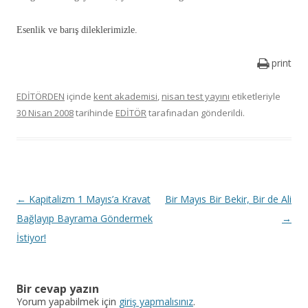
Esenlik ve barış dileklerimizle.
print
EDİTÖRDEN
içinde
kent akademisi
,
nisan test yayını
etiketleriyle
30 Nisan 2008
tarihinde
EDİTÖR
tarafınadan gönderildi.
Y
←
Kapitalizm 1 Mayıs’a Kravat
Bir Mayıs Bir Bekir, Bir de Ali
a
Bağlayıp Bayrama Göndermek
→
z
İstiyor!
ı
d
Bir cevap yazın
o
Yorum yapabilmek için
giriş yapmalısınız
.