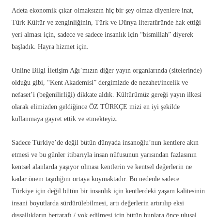
Adeta ekonomik çıkar olmaksızın hiç bir şey olmaz diyenlere inat,
Türk Kültür ve zenginliğinin, Türk ve Dünya literatüründe hak ettiği
yeri alması için, sadece ve sadece insanlık için “bismillah” diyerek
başladık. Hayra hizmet için.
Online Bilgi İletişim Ağı’mızın diğer yayın organlarında (sitelerinde)
olduğu gibi, “Kent Akademisi” dergimizde de nezahet/incelik ve
nefaset’i (beğenilirliği) dikkate aldık. Kültürümüz gereği yayın ilkesi
olarak elimizden geldiğince ÖZ TÜRKÇE mizi en iyi şekilde
kullanmaya gayret ettik ve etmekteyiz.
Sadece Türkiye’de değil bütün dünyada insanoğlu’nun kentlere akın
etmesi ve bu günler itibarıyla insan nüfusunun yarısından fazlasının
kentsel alanlarda yaşıyor olması kentlerin ve kentsel değerlerin ne
kadar önem taşıdığını ortaya koymaktadır. Bu nedenle sadece
Türkiye için değil bütün bir insanlık için kentlerdeki yaşam kalitesinin
insani boyutlarda sürdürülebilmesi, artı değerlerin artırılıp eksi
dışsallıkların bertarafı / yok edilmesi için bütün bunlara önce ulusal