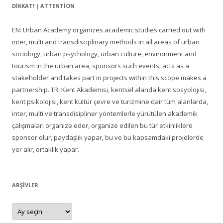
DIKKAT! | ATTENTION
EN: Urban Academy organizes academic studies carried out with
inter, multi and transdisciplinary methods in all areas of urban
sociology, urban psychology, urban culture, environment and
tourism in the urban area, sponsors such events, acts as a
stakeholder and takes part in projects within this scope makes a
partnership. TR: Kent Akademisi, kentsel alanda kent sosyolojisi,
kent psikolojisi, kent kültür çevre ve turizmine dair tüm alanlarda,
inter, multi ve transdisipliner yöntemlerle yürütülen akademik
çalışmaları organize eder, organize edilen bu tür etkinliklere
sponsor olur, paydaşlık yapar, bu ve bu kapsamdaki projelerde
yer alır, ortaklık yapar.
ARŞIVLER
Arşivler