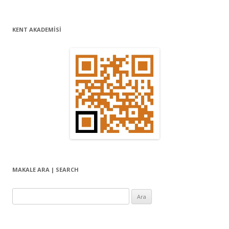
l
a
KENT AKADEMİSİ
ş
ı
m
ı
MAKALE ARA | SEARCH
Arama: