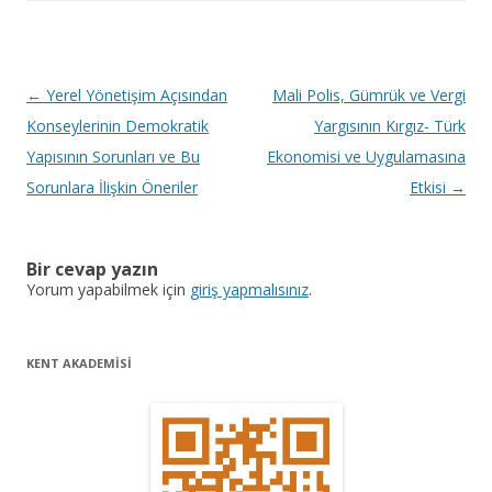
Y
←
Yerel Yönetişim Açısından
Mali Polis, Gümrük ve Vergi
a
Konseylerinin Demokratik
Yargısının Kırgız- Türk
z
Yapısının Sorunları ve Bu
Ekonomisi ve Uygulamasına
ı
Sorunlara İlişkin Öneriler
Etkisi
→
d
o
Bir cevap yazın
l
Yorum yapabilmek için
giriş yapmalısınız
.
a
ş
KENT AKADEMİSİ
ı
m
ı