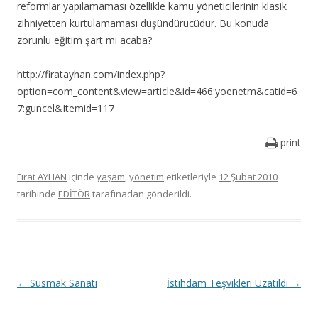
reformlar yapılamaması özellikle kamu yöneticilerinin klasik
zihniyetten kurtulamaması düşündürücüdür. Bu konuda
zorunlu eğitim şart mı acaba?
http://firatayhan.com/index.php?
option=com_content&view=article&id=466:yoenetm&catid=6
7:guncel&Itemid=117
print
Fırat AYHAN
içinde
yaşam
,
yönetim
etiketleriyle
12 Şubat 2010
tarihinde
EDİTÖR
tarafınadan gönderildi.
Y
←
Susmak Sanatı
İstihdam Teşvikleri Uzatıldı
→
a