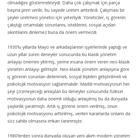
olmadığını göstermekteydi. Daha çok çalışmak için parça
başına prim verilir, bu sayede üretim arttırılırdı. Çalışması bir
şeyler üretmesi yönetici için yeterliydi. Yöneticiler, iş görenin
çalıştığı ortamdaki sorunlarını, isteklerini, sosyal açıdan
sıkıntılarını dinlemez buna da önem vermezdi.
1930’lu yıllarda Mayo ve arkadaşlarının işyerlerinde yaptığı ve
uzun yıllar süren deneyler sonucunda bu klasik yönetim
anlayışı önemini yitirmiş, yerine insana önem veren neo-klasik
yönetim anlayışı gelmiştir. Neo-klasik yönetim anlayışına göre
iş görenin sorunları dinlenmeli, sosyal ilişkileri geliştirilmeli ve
psikolojik motivasyon sağlanmalıdır. Maddi motivasyonun her
şeyi çözmeyeceği anlaşılan bu deneyler sonucunda fiziksel
motivasyonun daha önemli olduğu anlaşılmış bu da dünyada
şaşkınlık yaratmıştı. Artık iş görene önem verilmiş, onun
psikolojik motivasyonu arttırılmış, verilen kararlarda onların da
söz sahibi olmasına imkan tanınmıştır.
1980’lerden sonra dünyada oluşan yeni akım modern yönetim