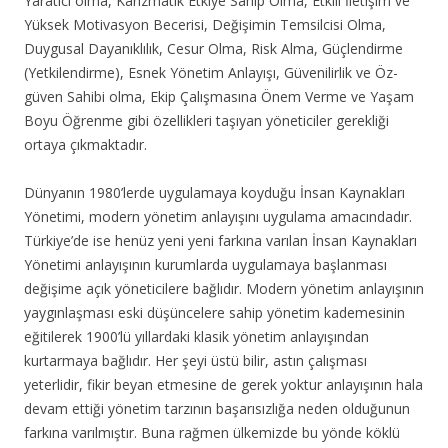
Yaratıcı olma, Karizmatik Etkiye Sahip Olma, Etkili İletişim ve
Yüksek Motivasyon Becerisi, Değişimin Temsilcisi Olma,
Duygusal Dayanıklılık, Cesur Olma, Risk Alma, Güçlendirme
(Yetkilendirme), Esnek Yönetim Anlayışı, Güvenilirlik ve Öz-
güven Sahibi olma, Ekip Çalışmasına Önem Verme ve Yaşam
Boyu Öğrenme gibi özellikleri taşıyan yöneticiler gerekliği
ortaya çıkmaktadır.
Dünyanın 1980’lerde uygulamaya koyduğu İnsan Kaynakları
Yönetimi, modern yönetim anlayışını uygulama amacındadır.
Türkiye’de ise henüz yeni yeni farkına varılan İnsan Kaynakları
Yönetimi anlayışının kurumlarda uygulamaya başlanması
değişime açık yöneticilere bağlıdır. Modern yönetim anlayışının
yaygınlaşması eski düşüncelere sahip yönetim kademesinin
eğitilerek 1900’lü yıllardaki klasik yönetim anlayışından
kurtarmaya bağlıdır. Her şeyi üstü bilir, astın çalışması
yeterlidir, fikir beyan etmesine de gerek yoktur anlayışının hala
devam ettiği yönetim tarzının başarısızlığa neden olduğunun
farkına varılmıştır. Buna rağmen ülkemizde bu yönde köklü