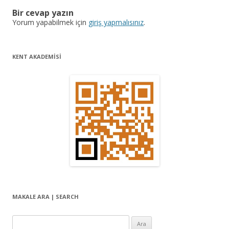
z
Bir cevap yazın
ı
Yorum yapabilmek için
giriş yapmalısınız
.
d
o
KENT AKADEMİSİ
l
a
ş
ı
m
ı
MAKALE ARA | SEARCH
Arama: