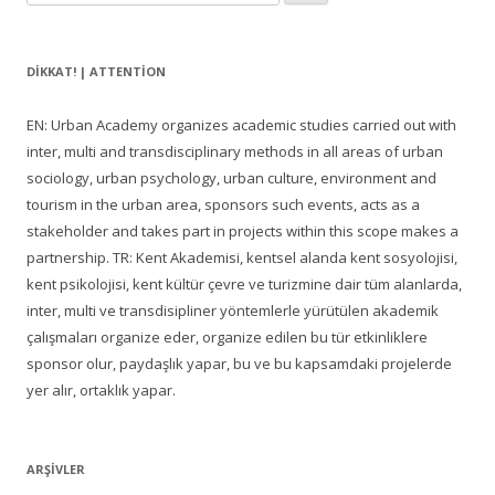
DIKKAT! | ATTENTION
EN: Urban Academy organizes academic studies carried out with
inter, multi and transdisciplinary methods in all areas of urban
sociology, urban psychology, urban culture, environment and
tourism in the urban area, sponsors such events, acts as a
stakeholder and takes part in projects within this scope makes a
partnership. TR: Kent Akademisi, kentsel alanda kent sosyolojisi,
kent psikolojisi, kent kültür çevre ve turizmine dair tüm alanlarda,
inter, multi ve transdisipliner yöntemlerle yürütülen akademik
çalışmaları organize eder, organize edilen bu tür etkinliklere
sponsor olur, paydaşlık yapar, bu ve bu kapsamdaki projelerde
yer alır, ortaklık yapar.
ARŞIVLER