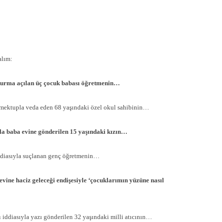
alım:
uşturma açılan üç çocuk babası öğretmenin…
 mektupla veda eden 68 yaşındaki özel okul sahibinin…
a baba evine gönderilen 15 yaşındaki kızın…
ddiasıyla suçlanan genç öğretmenin…
 evine haciz geleceği endişesiyle ‘çocuklarımın yüzüne nasıl
ı iddiasıyla yazı gönderilen 32 yaşındaki milli atıcının…