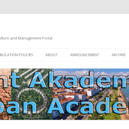
 Culture and Management Portal
İçeriğe
atla
BLICATION POLICIES
ABOUT
ANNOUNCEMENT
ARCHIVE
DOCUMENTATION
EDITORIAL BOARD
ETIK KURUL | ETHICAL BOARDS
YAZIM KURALLARI
SÜREÇ REHBERI | PROCESS GUIDE
İNDEKSLER
JOURNAL HISTORY | DERGI
TIK İLKELER | ETHICAL RULES
TARIHÇESI