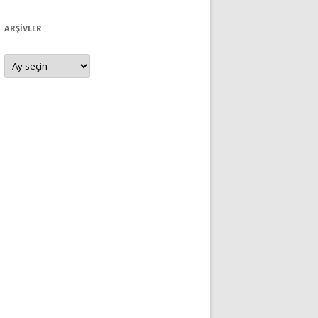
ARŞIVLER
Arşivler