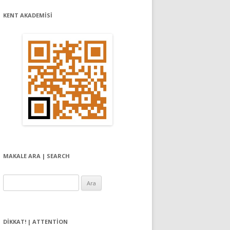
KENT AKADEMİSİ
MAKALE ARA | SEARCH
Arama:
DIKKAT! | ATTENTION