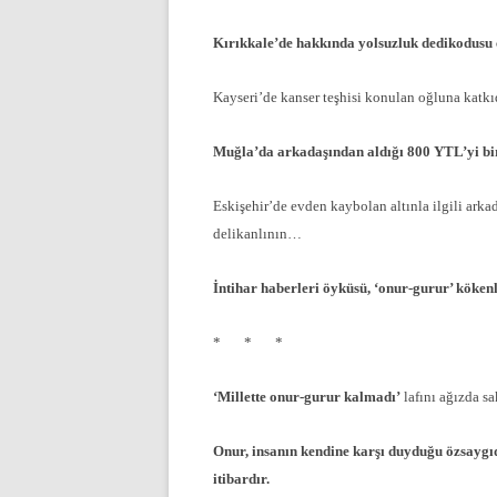
Kırıkkale’de hakkında yolsuzluk dedikodusu
Kayseri’de kanser teşhisi konulan oğluna kat
Muğla’da arkadaşından aldığı 800 YTL’yi bi
Eskişehir’de evden kaybolan altınla ilgili ark
delikanlının…
İntihar haberleri öyküsü, ‘onur-gurur’ kökenl
* * *
‘Millette onur-gurur kalmadı’
lafını ağızda sa
Onur, insanın kendine karşı duyduğu özsaygıdı
itibardır.