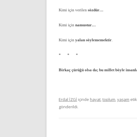
Kimi için verilen
sözdür…
Kimi için
namustur…
Kimi için
yalan söylememektir
.
* * *
Birkaç çürüğü olsa da; bu millet böyle insa
Erdal İZGİ
içinde
hayat
,
toplum
,
yaşam
etik
gönderildi.