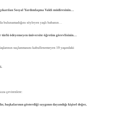
 çıkarılan Sosyal Yardımlaşma Vakfı müdiresinin…
kıda bulunamadığını söyleyen yaşlı babanın…
r türlü ödeyemeyen üniversite öğretim görevlisinin…
adaşlarının suçlanmasını kabullenemeyen 19 yaşındaki
i.
kıza çevirenlere:
r, başkalarının gösterdiği saygının dayandığı kişisel değer,