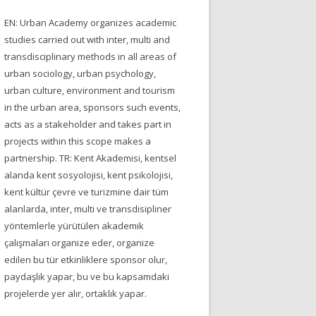
EN: Urban Academy organizes academic
studies carried out with inter, multi and
transdisciplinary methods in all areas of
urban sociology, urban psychology,
urban culture, environment and tourism
in the urban area, sponsors such events,
acts as a stakeholder and takes part in
projects within this scope makes a
partnership. TR: Kent Akademisi, kentsel
alanda kent sosyolojisi, kent psikolojisi,
kent kültür çevre ve turizmine dair tüm
alanlarda, inter, multi ve transdisipliner
yöntemlerle yürütülen akademik
çalışmaları organize eder, organize
edilen bu tür etkinliklere sponsor olur,
paydaşlık yapar, bu ve bu kapsamdaki
projelerde yer alır, ortaklık yapar.