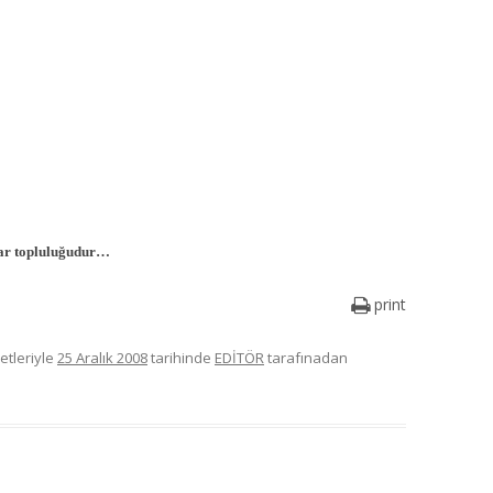
nlar topluluğudur…
print
etleriyle
25 Aralık 2008
tarihinde
EDİTÖR
tarafınadan