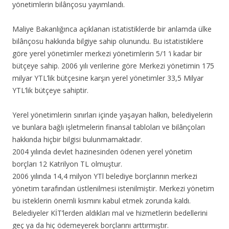
yönetimlerin bilânçosu yayımlandı.
Maliye Bakanlığınca açıklanan istatistiklerde bir anlamda ülke
bilânçosu hakkında bilgiye sahip olunundu. Bu istatistiklere
göre yerel yönetimler merkezi yönetimlerin 5/1 ‘i kadar bir
bütçeye sahip. 2006 yılı verilerine göre Merkezi yönetimin 175
milyar YTL’lik bütçesine karşın yerel yönetimler 33,5 Milyar
YTL’lik bütçeye sahiptir.
Yerel yönetimlerin sınırları içinde yaşayan halkın, belediyelerin
ve bunlara bağlı işletmelerin finansal tabloları ve bilânçoları
hakkında hiçbir bilgisi bulunmamaktadır.
2004 yılında devlet hazinesinden ödenen yerel yönetim
borçları 12 Katrilyon TL olmuştur.
2006 yılında 14,4 milyon YTl belediye borçlarının merkezi
yönetim tarafından üstlenilmesi istenilmiştir. Merkezi yönetim
bu isteklerin önemli kısmını kabul etmek zorunda kaldı.
Belediyeler KİT’lerden aldıkları mal ve hizmetlerin bedellerini
geç ya da hiç ödemeyerek borçlarını arttırmıştır.