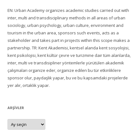
EN: Urban Academy organizes academic studies carried out with
inter, multi and transdisciplinary methods in all areas of urban
sociology, urban psychology, urban culture, environment and
tourism in the urban area, sponsors such events, acts as a
stakeholder and takes part in projects within this scope makes a
partnership. TR: Kent Akademisi, kentsel alanda kent sosyolojisi,
kent psikolojisi, kent kültür çevre ve turizmine dair tüm alanlarda,
inter, multi ve transdisipliner yöntemlerle yürütülen akademik
çalışmaları organize eder, organize edilen bu tür etkinliklere
sponsor olur, paydaşlık yapar, bu ve bu kapsamdaki projelerde
yer alır, ortaklık yapar.
ARŞIVLER
Arşivler