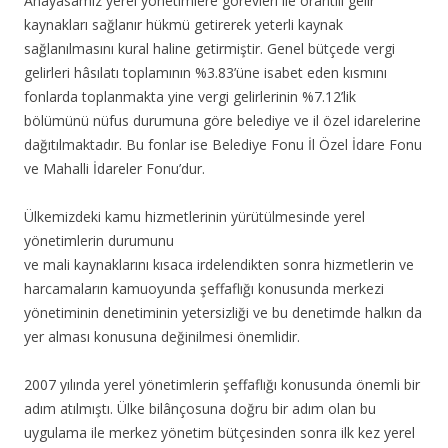
Anayasamız yerel yönetimlere görevleri ile orantılı gelir
kaynakları sağlanır hükmü getirerek yeterli kaynak
sağlanılmasını kural haline getirmiştir. Genel bütçede vergi
gelirleri hâsılatı toplamının %3.83’üne isabet eden kısmını
fonlarda toplanmakta yine vergi gelirlerinin %7.12’lik
bölümünü nüfus durumuna göre belediye ve il özel idarelerine
dağıtılmaktadır. Bu fonlar ise Belediye Fonu İl Özel İdare Fonu
ve Mahalli İdareler Fonu’dur.
Ülkemizdeki kamu hizmetlerinin yürütülmesinde yerel
yönetimlerin durumunu
ve mali kaynaklarını kısaca irdelendikten sonra hizmetlerin ve
harcamaların kamuoyunda şeffaflığı konusunda merkezi
yönetiminin denetiminin yetersizliği ve bu denetimde halkın da
yer alması konusuna değinilmesi önemlidir.
2007 yılında yerel yönetimlerin şeffaflığı konusunda önemli bir
adım atılmıştı. Ülke bilânçosuna doğru bir adım olan bu
uygulama ile merkez yönetim bütçesinden sonra ilk kez yerel