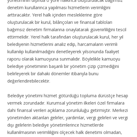
yönetiminin dışında o yöre halkınca oluşturulacak bağımsız
denetim kurullarınca yapılması hizmetlerin verimliğini
arttıracaktır. Yerel halk içinden mesleklerine göre
oluşturulacak bir kurul, bilânçoları ve finansal tabloları
bağımsız denetim firmalarına onaylatarak güvenirliliğini tescil
ettirmelidir. Yerel halk tarafından oluşturulacak kurul, her yıl
belediyenin hizmetlerini analiz edip, harcamaların verimli
kullanılıp kullanılmadığını denetleyerek yılsonunda faaliyet
raporu olarak kamuoyuna sunmalıdır. Böylelikle kamuoyu
belediye yönetiminin başarılı bir yönetim çizip çizmediğini
belirleyerek bir dahaki dönemler itibarıyla bunu
değerlendirebilecektir.
Belediye yönetimi hizmet götürdüğü topluma dürüstçe hesap
vermek zorundadır. Kurumsal yönetim ilkeleri özel firmalara
dahi finansal verileri açıklama zorunluluğu getirmiştir. Merkezi
yönetimden aktarılan gelirler, yardımlar, vergi gelirleri ve vergi
dışı gelirlerin belediye yönetimlerince hizmetlerde
kullanılmasının verimliliğini ölçecek halk denetimi olmadan,