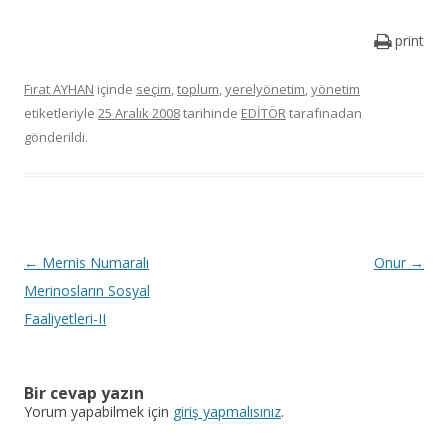
print
Fırat AYHAN
içinde
seçim
,
toplum
,
yerelyönetim
,
yönetim
etiketleriyle
25 Aralık 2008
tarihinde
EDİTÖR
tarafınadan
gönderildi.
Y
←
Mernis Numaralı
Onur
→
a
Merinosların Sosyal
z
Faaliyetleri-II
ı
d
Bir cevap yazın
o
Yorum yapabilmek için
giriş yapmalısınız
.
l