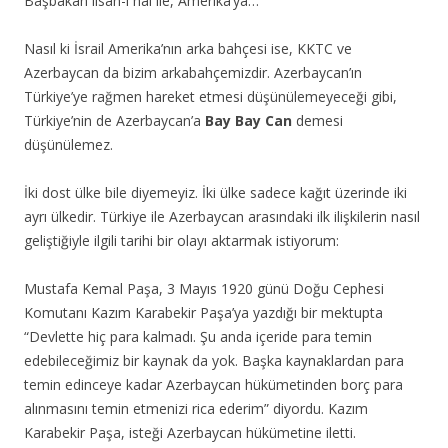
Başbakan lisan-ı hal ile, Amerika’ya…
Nasıl ki İsrail Amerika’nın arka bahçesi ise, KKTC ve
Azerbaycan da bizim arkabahçemizdir. Azerbaycan’ın
Türkiye’ye rağmen hareket etmesi düşünülemeyeceği gibi,
Türkiye’nin de Azerbaycan’a
Bay Bay Can
demesi
düşünülemez.
İki dost ülke bile diyemeyiz. İki ülke sadece kağıt üzerinde iki
ayrı ülkedir. Türkiye ile Azerbaycan arasındaki ilk ilişkilerin nasıl
geliştiğiyle ilgili tarihi bir olayı aktarmak istiyorum:
Mustafa Kemal Paşa, 3 Mayıs 1920 günü Doğu Cephesi
Komutanı Kazım Karabekir Paşa’ya yazdığı bir mektupta
“Devlette hiç para kalmadı. Şu anda içeride para temin
edebileceğimiz bir kaynak da yok. Başka kaynaklardan para
temin edinceye kadar Azerbaycan hükümetinden borç para
alınmasını temin etmenizi rica ederim” diyordu. Kazım
Karabekir Paşa, isteği Azerbaycan hükümetine iletti.