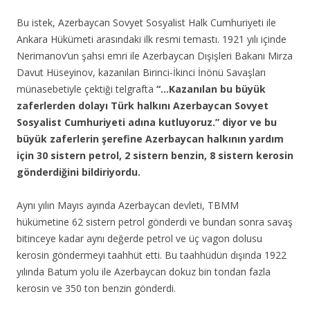
Bu istek, Azerbaycan Sovyet Sosyalist Halk Cumhuriyeti ile
Ankara Hükümeti arasındaki ilk resmi temastı. 1921 yılı içinde
Nerimanov’un şahsi emri ile Azerbaycan Dışişleri Bakanı Mirza
Davut Hüseyinov, kazanılan Birinci-İkinci İnönü Savaşları
münasebetiyle çektiği telgrafta
“…Kazanılan bu büyük
zaferlerden dolayı Türk halkını Azerbaycan Sovyet
Sosyalist Cumhuriyeti adına kutluyoruz.” diyor ve bu
büyük zaferlerin şerefine Azerbaycan halkının yardım
için 30 sistern petrol, 2 sistern benzin, 8 sistern kerosin
gönderdiğini bildiriyordu.
Aynı yılın Mayıs ayında Azerbaycan devleti, TBMM
hükümetine 62 sistern petrol gönderdi ve bundan sonra savaş
bitinceye kadar aynı değerde petrol ve üç vagon dolusu
kerosin göndermeyi taahhüt etti. Bu taahhüdün dışında 1922
yılında Batum yolu ile Azerbaycan dokuz bin tondan fazla
kerosin ve 350 ton benzin gönderdi.