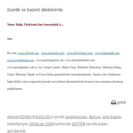
Esenlik ve basiret dileklerimle.
Yarın: Doğu Türkistan’dan Arnavutluk’a…
Not:
Bu yazı,
www.bilgiagi.net
,
www.timeturk.com
,
www.bilgievreni.com
,
www.haberanaliz.net
www.siyasalforum.net
, www.gunesgazetesi.net, www.kamudanhaber.com
www.gercekgazete.web.tr, ile, Gerçek Gazete, Halkın Sesi, Balıkesir Demokrat, Marmara Bölge,
Güney Marmara Yaşam ve Fatsa Güneş gazetelerinde yayınlanmaktadır. Yazarın izni olmaksızın
başka hiçbir yayın organında kaynak veya dipnot göstermeksizin kısmen veya tamamen alınamaz,
çoğaltılamaz.
print
Ahmet FİDAN (Yrd.Doç.Dr.)
içinde
azerbaycan
,
dünya
,
sınır kapısı
etiketleriyle
28 Nisan 2009
tarihinde
EDİTÖR
tarafınadan
gönderildi.