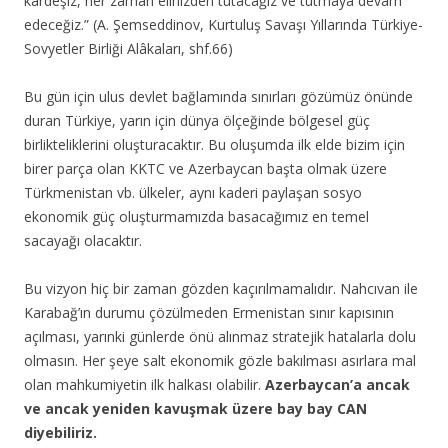
kardeşiz, her zaman elinizden tutacağız ve tutmaya devam
edeceğiz.” (A. Şemseddinov, Kurtuluş Savaşı Yıllarında Türkiye-
Sovyetler Birliği Alâkaları, shf.66)
Bu gün için ulus devlet bağlamında sınırları gözümüz önünde
duran Türkiye, yarın için dünya ölçeğinde bölgesel güç
birlikteliklerini oluşturacaktır. Bu oluşumda ilk elde bizim için
birer parça olan KKTC ve Azerbaycan başta olmak üzere
Türkmenistan vb. ülkeler, aynı kaderi paylaşan sosyo
ekonomik güç oluşturmamızda basacağımız en temel
sacayağı olacaktır.
Bu vizyon hiç bir zaman gözden kaçırılmamalıdır. Nahcıvan ile
Karabağ’ın durumu çözülmeden Ermenistan sınır kapısının
açılması, yarınki günlerde önü alınmaz stratejik hatalarla dolu
olmasın. Her şeye salt ekonomik gözle bakılması asırlara mal
olan mahkumiyetin ilk halkası olabilir.
Azerbaycan’a ancak
ve ancak yeniden kavuşmak üzere bay bay CAN
diyebiliriz.