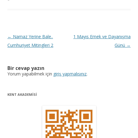
Y
←
Namaz Yerine Bale..
1 Mayıs Emek ve Dayanışma
a
Cumhuriyet Mitingleri 2
Günü
→
z
ı
Bir cevap yazın
d
Yorum yapabilmek için
giriş yapmalısınız
.
o
l
KENT AKADEMİSİ
a
ş
ı
m
ı