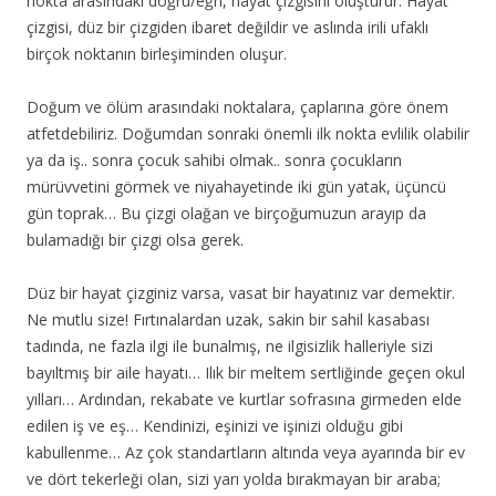
nokta arasındaki doğru/eğri, hayat çizgisini oluşturur. Hayat
çizgisi, düz bir çizgiden ibaret değildir ve aslında irili ufaklı
birçok noktanın birleşiminden oluşur.
Doğum ve ölüm arasındaki noktalara, çaplarına göre önem
atfetdebiliriz. Doğumdan sonraki önemli ilk nokta evlilik olabilir
ya da iş.. sonra çocuk sahibi olmak.. sonra çocukların
mürüvvetini görmek ve niyahayetinde iki gün yatak, üçüncü
gün toprak… Bu çizgi olağan ve birçoğumuzun arayıp da
bulamadığı bir çizgi olsa gerek.
Düz bir hayat çizginiz varsa, vasat bir hayatınız var demektir.
Ne mutlu size! Fırtınalardan uzak, sakin bir sahil kasabası
tadında, ne fazla ilgi ile bunalmış, ne ilgisizlik halleriyle sizi
bayıltmış bir aile hayatı… Ilık bir meltem sertliğinde geçen okul
yılları… Ardından, rekabate ve kurtlar sofrasına girmeden elde
edilen iş ve eş… Kendinizi, eşinizi ve işinizi olduğu gibi
kabullenme… Az çok standartların altında veya ayarında bir ev
ve dört tekerleği olan, sizi yarı yolda bırakmayan bir araba;