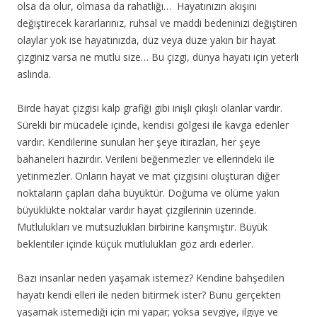
olsa da olur, olmasa da rahatlığı… Hayatınızın akışını
değiştirecek kararlarınız, ruhsal ve maddi bedeninizi değiştiren
olaylar yok ise hayatınızda, düz veya düze yakın bir hayat
çizginiz varsa ne mutlu size… Bu çizgi, dünya hayatı için yeterli
aslında.
Birde hayat çizgisi kalp grafiği gibi inişli çıkışlı olanlar vardır.
Sürekli bir mücadele içinde, kendisi gölgesi ile kavga edenler
vardır. Kendilerine sunulan her şeye itirazları, her şeye
bahaneleri hazırdır. Verileni beğenmezler ve ellerindeki ile
yetinmezler. Onların hayat ve mat çizgisini oluşturan diğer
noktaların çapları daha büyüktür. Doğuma ve ölüme yakın
büyüklükte noktalar vardır hayat çizgilerinin üzerinde.
Mutlulukları ve mutsuzlukları birbirine karışmıştır. Büyük
beklentiler içinde küçük mutlulukları göz ardı ederler.
Bazı insanlar neden yaşamak istemez? Kendine bahşedilen
hayatı kendi elleri ile neden bitirmek ister? Bunu gerçekten
yaşamak istemediği için mi yapar; yoksa sevgiye, ilgiye ve