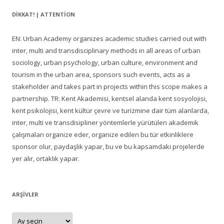
DIKKAT! | ATTENTION
EN: Urban Academy organizes academic studies carried out with
inter, multi and transdisciplinary methods in all areas of urban
sociology, urban psychology, urban culture, environment and
tourism in the urban area, sponsors such events, acts as a
stakeholder and takes part in projects within this scope makes a
partnership. TR: Kent Akademisi, kentsel alanda kent sosyolojisi,
kent psikolojisi, kent kültür çevre ve turizmine dair tüm alanlarda,
inter, multi ve transdisipliner yöntemlerle yürütülen akademik
çalışmaları organize eder, organize edilen bu tür etkinliklere
sponsor olur, paydaşlık yapar, bu ve bu kapsamdaki projelerde
yer alır, ortaklık yapar.
ARŞIVLER
Arşivler