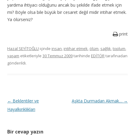
yardıma ihtiyacı olduğunu ancak bu şekilde ifade etmek için
mi? Böyle olsa bile büyük bir cesaret değil midir intihar etmek.
Ya ölürseniz?
print
Hazal SEYİTOĞLU
içinde
insan
,
intihar etmek
,
ölüm
,
sağlık
,
toplum
,
yaşam
etiketleriyle
30 Temmuz 2009
tarihinde
EDİTÖR
tarafınadan
gönderildi.
Y
←
Beklentiler ve
Aşkta Durmadan Akmak…
→
a
Hayalkırıklıkları
z
ı
Bir cevap yazın
d