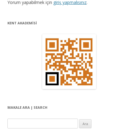
Yorum yapabilmek için
giriş yapmalısınız
.
o
l
KENT AKADEMİSİ
a
ş
ı
m
ı
MAKALE ARA | SEARCH
Arama: