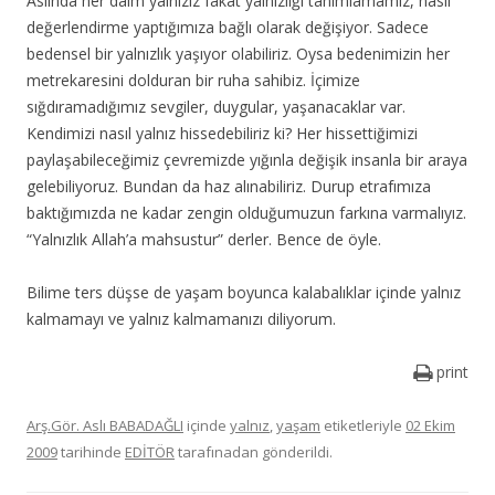
Aslında her daim yalnızız fakat yalnızlığı tanımlamamız, nasıl
değerlendirme yaptığımıza bağlı olarak değişiyor. Sadece
bedensel bir yalnızlık yaşıyor olabiliriz. Oysa bedenimizin her
metrekaresini dolduran bir ruha sahibiz. İçimize
sığdıramadığımız sevgiler, duygular, yaşanacaklar var.
Kendimizi nasıl yalnız hissedebiliriz ki? Her hissettiğimizi
paylaşabileceğimiz çevremizde yığınla değişik insanla bir araya
gelebiliyoruz. Bundan da haz alınabiliriz. Durup etrafımıza
baktığımızda ne kadar zengin olduğumuzun farkına varmalıyız.
“Yalnızlık Allah’a mahsustur” derler. Bence de öyle.
Bilime ters düşse de yaşam boyunca kalabalıklar içinde yalnız
kalmamayı ve yalnız kalmamanızı diliyorum.
print
Arş.Gör. Aslı BABADAĞLI
içinde
yalnız
,
yaşam
etiketleriyle
02 Ekim
2009
tarihinde
EDİTÖR
tarafınadan gönderildi.