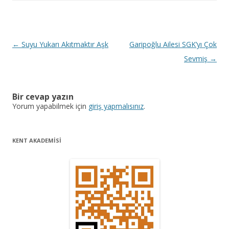
Y
←
Suyu Yukarı Akıtmaktır Aşk
Garipoğlu Ailesi SGK’yı Çok
a
Sevmiş
→
z
ı
Bir cevap yazın
d
Yorum yapabilmek için
giriş yapmalısınız
.
o
l
KENT AKADEMİSİ
a
ş
ı
m
ı