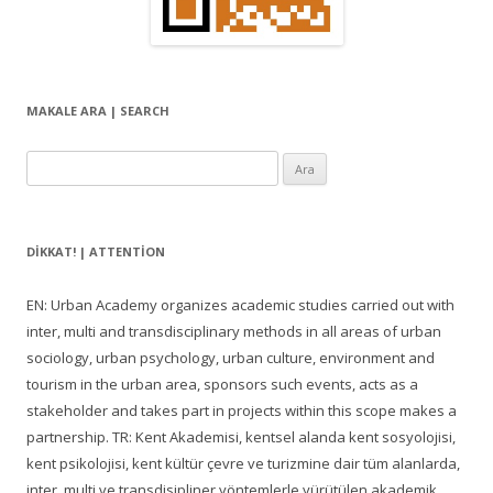
MAKALE ARA | SEARCH
Arama:
DIKKAT! | ATTENTION
EN: Urban Academy organizes academic studies carried out with
inter, multi and transdisciplinary methods in all areas of urban
sociology, urban psychology, urban culture, environment and
tourism in the urban area, sponsors such events, acts as a
stakeholder and takes part in projects within this scope makes a
partnership. TR: Kent Akademisi, kentsel alanda kent sosyolojisi,
kent psikolojisi, kent kültür çevre ve turizmine dair tüm alanlarda,
inter, multi ve transdisipliner yöntemlerle yürütülen akademik