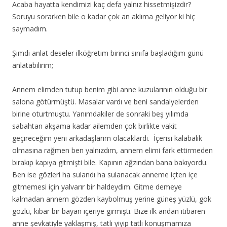
Acaba hayatta kendimizi kaç defa yalnız hissetmişizdir?
Soruyu sorarken bile o kadar çok an aklıma geliyor ki hiç
saymadım.
Şimdi anlat deseler ilköğretim birinci sınıfa başladığım günü
anlatabilirim;
Annem elimden tutup benim gibi anne kuzularının olduğu bir
salona götürmüştü. Masalar vardı ve beni sandalyelerden
birine oturtmuştu. Yanımdakiler de sonraki beş yılımda
sabahtan akşama kadar ailemden çok birlikte vakit
geçireceğim yeni arkadaşlarım olacaklardı. İçerisi kalabalık
olmasına rağmen ben yalnızdım, annem elimi fark ettirmeden
bırakıp kapıya gitmişti bile. Kapının ağzından bana bakıyordu.
Ben ise gözleri ha sulandı ha sulanacak anneme içten içe
gitmemesi için yalvarır bir haldeydim. Gitme demeye
kalmadan annem gözden kaybolmuş yerine güneş yüzlü, gök
gözlü, kibar bir bayan içeriye girmişti. Bize ilk andan itibaren
anne şevkatiyle yaklaşmış, tatlı yiyip tatlı konuşmamıza