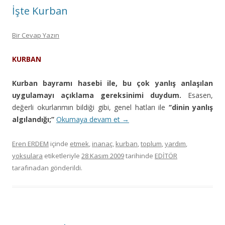
İşte Kurban
Bir Cevap Yazın
KURBAN
Kurban bayramı hasebi ile, bu çok yanlış anlaşılan
uygulamayı açıklama gereksinimi duydum.
Esasen,
değerli okurlarımın bildiği gibi, genel hatları ile
‘’dinin yanlış
algılandığı;’’
Okumaya devam et
→
Eren ERDEM
içinde
etmek
,
inanaç
,
kurban
,
toplum
,
yardım
,
yoksulara
etiketleriyle
28 Kasım 2009
tarihinde
EDİTÖR
tarafınadan gönderildi.