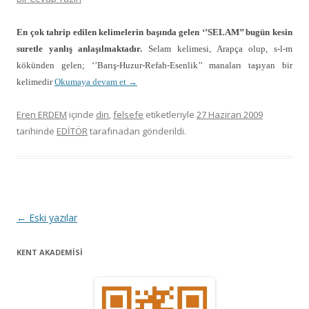
En çok tahrip edilen kelimelerin başında gelen ‘’SELAM’’ bugün kesin
suretle yanlış anlaşılmaktadır.
Selam kelimesi, Arapça olup, s-l-m
kökünden gelen; ‘’Barış-Huzur-Refah-Esenlik’’ manaları taşıyan bir
kelimedir
Okumaya devam et
→
Eren ERDEM
içinde
din
,
felsefe
etiketleriyle
27 Haziran 2009
tarihinde
EDİTÖR
tarafınadan gönderildi.
Y
←
Eski yazılar
a
KENT AKADEMİSİ
z
ı
d