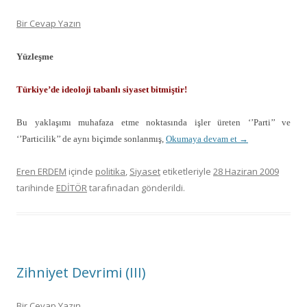
Bir Cevap Yazın
Yüzleşme
Türkiye’de ideoloji tabanlı siyaset bitmiştir!
Bu yaklaşımı muhafaza etme noktasında işler üreten ‘’Parti’’ ve
‘’Particilik’’ de aynı biçimde sonlanmış,
Okumaya devam et
→
Eren ERDEM
içinde
politika
,
Siyaset
etiketleriyle
28 Haziran 2009
tarihinde
EDİTÖR
tarafınadan gönderildi.
Zihniyet Devrimi (III)
Bir Cevap Yazın