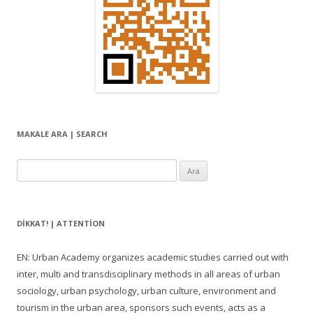
o
l
a
ş
ı
m
ı
MAKALE ARA | SEARCH
Arama:
DIKKAT! | ATTENTION
EN: Urban Academy organizes academic studies carried out with
inter, multi and transdisciplinary methods in all areas of urban
sociology, urban psychology, urban culture, environment and
tourism in the urban area, sponsors such events, acts as a