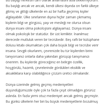
Bu başlığı herkesin tam olarak anlamasını asla beklemiyorum.
Bu başlığı ancak ve ancak, kendi ülkesi dışında on farklı ülkeye
gitmiş ve gittiği ülkelerde en az bir hafta geçirmiş kişiler
algılayabilir. Ülke sınırlarının dışına hiçbir zaman çıkmamış
kişilerin bilgi ve görgüsü, yaşı ve mesleği ne olursa olsun
dünya insanı olma psikolojisini algılayamaz. Dünya insanı
olmak psikolojik bir statüdür. Bir üst kimliktir. İnanılmaz
derecede mutluluk veren bir tecrübedir. Beş raflı bir kütüphane
dolusu kitabı okumaktan çok
daha büyük bilgi ve tecrübe verir
insana. Sevgili okurlarım, çevrenizde bu tür kişilerden birini
tanıyorsanız onlarla daha yakından görüşüp tanışmanızı
öneririm. Bu kişilerde göreceğiniz en belirgin özellik,
hoşgörülü, hazımlı, çevrelerinde gördükleri eksiklik ve
aksaklıklara karşı olabildiğince çözüm üretici olmalarıdır.
Dünya üzerinde gelmiş geçmiş medeniyetleri
düşündüğümüzde öyle çok ta fazla çeşit olmadığını görürüz
aslında. En fazla yirmi otuz medeniyet ancak gelmiş geçmiştir.
Bu günkü ülkelerin her biri bu büyük medeniyetlerin bozulmuş