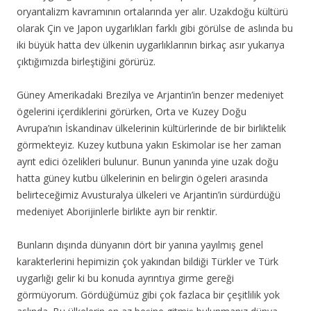
oryantalizm kavramının ortalarında yer alır. Uzakdoğu kültürü
olarak Çin ve Japon uygarlıkları farklı gibi görülse de aslında bu
iki büyük hatta dev ülkenin uygarlıklarının birkaç asır yukarıya
çıktığımızda birleştiğini görürüz.
Güney Amerikadaki Brezilya ve Arjantin’in benzer medeniyet
ögelerini içerdiklerini görürken, Orta ve Kuzey Doğu
Avrupa’nın İskandinav ülkelerinin kültürlerinde de bir birliktelik
görmekteyiz. Kuzey kutbuna yakın Eskimolar ise her zaman
ayrıt edici özelikleri bulunur. Bunun yanında yine uzak doğu
hatta güney kutbu ülkelerinin en belirgin ögeleri arasında
belirteceğimiz Avusturalya ülkeleri ve Arjantin’in sürdürdüğü
medeniyet Aborijinlerle birlikte ayrı bir renktir.
Bunların dışında dünyanın dört bir yanına yayılmış genel
karakterlerini hepimizin çok yakından bildiği Türkler ve Türk
uygarlığı gelir ki bu konuda ayrıntıya girme gereği
görmüyorum. Gördüğümüz gibi çok fazlaca bir çeşitlilik yok