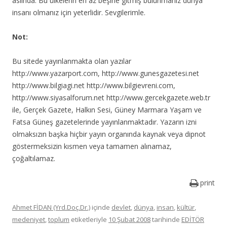
aslında. Bu ülkelerin en az beşine gitmiş bulunmanız dünya
insanı olmanız için yeterlidir. Sevgilerimle.
Not:
Bu sitede yayınlanmakta olan yazılar
http://www.yazarport.com, http://www.gunesgazetesi.net
http://www.bilgiagi.net http://www.bilgievreni.com,
http://www.siyasalforum.net http://www.gercekgazete.web.tr
ile, Gerçek Gazete, Halkın Sesi, Güney Marmara Yaşam ve
Fatsa Güneş gazetelerinde yayınlanmaktadır. Yazarın izni
olmaksızın başka hiçbir yayın organında kaynak veya dipnot
göstermeksizin kısmen veya tamamen alınamaz,
çoğaltılamaz.
print
Ahmet FİDAN (Yrd.Doç.Dr.)
içinde
devlet
,
dünya
,
insan
,
kültür
,
medeniyet
,
toplum
etiketleriyle
10 Şubat 2008
tarihinde
EDİTÖR