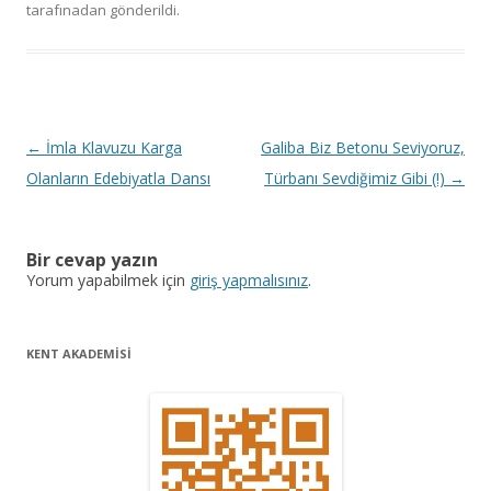
tarafınadan gönderildi.
Y
←
İmla Klavuzu Karga
Galiba Biz Betonu Seviyoruz,
a
Olanların Edebiyatla Dansı
Türbanı Sevdiğimiz Gibi (!)
→
z
ı
Bir cevap yazın
d
Yorum yapabilmek için
giriş yapmalısınız
.
o
l
KENT AKADEMİSİ
a
ş
ı
m
ı