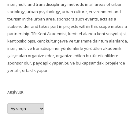
inter, multi and transdisciplinary methods in all areas of urban
sociology, urban psychology, urban culture, environment and
tourism in the urban area, sponsors such events, acts as a
stakeholder and takes part in projects within this scope makes a
partnership. TR: Kent Akademisi, kentsel alanda kent sosyolojisi,
kent psikolojisi, kent kültür çevre ve turizmine dair tüm alanlarda,
inter, multi ve transdisipliner yöntemlerle yürütülen akademik
çalışmaları organize eder, organize edilen bu tür etkinliklere
sponsor olur, paydaşlık yapar, bu ve bu kapsamdaki projelerde
yer alır, ortaklık yapar.
ARŞIVLER
Arşivler