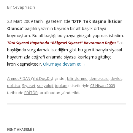
Bir Cevap Yazın
23 Mart 2009 tarihli gazetemizde “
DTP Tek Başına İktidar
Olunca
” başlıklı yazımın başında bir alt başlık ortaya
koymuştum. Bu alt başlığı bu yazıya girizgah yapmak istedim.
alt
Türk Siyasal Hayatında “Bölgesel Siyaset” Kavramına Doğru ”
başlığında vurgulamak istediğim gibi, bu gün itibarıyla siyasal
hayatımızda coğrafi anlamda siyasal kısırlaşma gittikçe
kronikleşmektedir.
Okumaya devam et
→
Ahmet FİDAN (Yrd.Doç.Dr.)
içinde
,
bilinçlenme
,
demokrasi
,
devlet
,
politika
,
Siyaset
,
sosyoloji
,
toplum
etiketleriyle
03 Nisan 2009
tarihinde
EDİTÖR
tarafınadan gönderildi.
KENT AKADEMİSİ