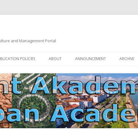
 Culture and Management Portal
İçeriğe
atla
BLICATION POLICIES
ABOUT
ANNOUNCEMENT
ARCHIVE
DOCUMENTATION
EDITORIAL BOARD
ETIK KURUL | ETHICAL BOARDS
YAZIM KURALLARI
SÜREÇ REHBERI | PROCESS GUIDE
İNDEKSLER
JOURNAL HISTORY | DERGI
TIK İLKELER | ETHICAL RULES
TARIHÇESI