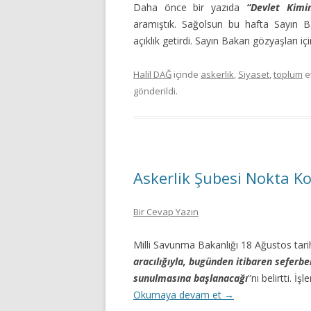
Daha önce bir yazıda
“Devlet Kimi
aramıştık. Sağolsun bu hafta Sayın B
açıklık getirdi. Sayın Bakan gözyaşları iç
Halil DAĞ
içinde
askerlik
,
Siyaset
,
toplum
et
gönderildi.
Askerlik Şubesi Nokta K
Bir Cevap Yazın
Milli Savunma Bakanlığı 18 Ağustos tari
aracılığıyla, bugünden itibaren seferb
sunulmasına başlanacağı
”nı belirtti. İş
Okumaya devam et
→