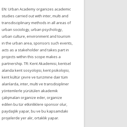
EN: Urban Academy organizes academic
studies carried out with inter, multi and
transdisciplinary methods in all areas of
urban sociology, urban psychology,
urban culture, environment and tourism
in the urban area, sponsors such events,
acts as a stakeholder and takes part in
projects within this scope makes a
partnership. TR: Kent Akademisi, kentsel
alanda kent sosyolojisi, kent psikolojisi,
kent kültür çevre ve turizmine dair tüm
alanlarda, inter, multi ve transdisipliner
yöntemlerle yürütülen akademik
çalışmaları organize eder, organize
edilen bu tür etkinliklere sponsor olur,
paydaşlık yapar, bu ve bu kapsamdaki
projelerde yer alır, ortaklık yapar.