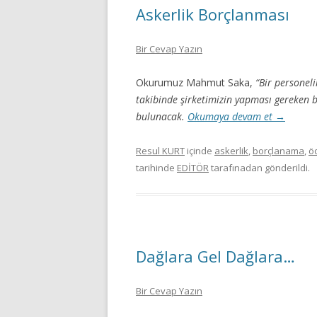
Askerlik Borçlanması
Bir Cevap Yazın
Okurumuz Mahmut Saka,
“Bir personel
takibinde şirketimizin yapması gereken b
bulunacak.
Okumaya devam et
→
Resul KURT
içinde
askerlik
,
borçlanama
,
ö
tarihinde
EDİTÖR
tarafınadan gönderildi.
Dağlara Gel Dağlara…
Bir Cevap Yazın