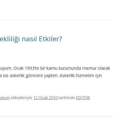
MISYON | MISSION
LOGO & EXPANSION
JOURNAL TAG
liliği nasıl Etkiler?
E-POSTA OKUMA | USER MAIL
İLETIŞIM | CONTACT US
uyum. Ocak 1993’te bir kamu kurumunda memur olarak
 ise askerlik görevimi yaptım. Askerlik hizmetim için
PUBLICATION GROUP
REKLAM TARIFESI |
oplum
etiketleriyle
12 Ocak 2010
tarihinde
EDİTÖR
ADVERTISEMENT FEE