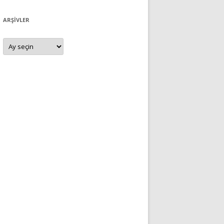
ARŞIVLER
Arşivler