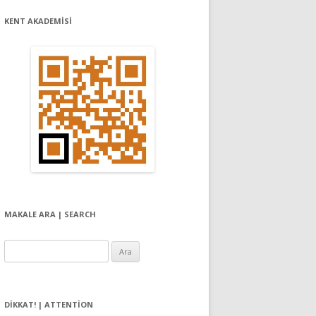
KENT AKADEMİSİ
MAKALE ARA | SEARCH
Arama:
DIKKAT! | ATTENTION