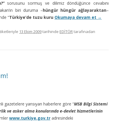
n?”
sorusunu sormuş ve dilimiz döndüğünce cevabını
akan’ın biri duruma –
hüngür hüngür ağlayaraktan
–
inde “
Türkiye’de tuzu kuru
Okumaya devam et
→
iketleriyle
13 Ekim 2009
tarihinde
EDİTÖR
tarafınadan
om!
hli gazetelere yansıyan haberlere göre “
MSB Bilgi Sistemi
erlik ve asker alma konularında e-devlet hizmetlerinin
lemler
www.turkiye.gov.tr
adresindeki