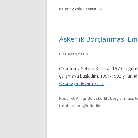
ETIKET ARŞIVI:
ASKERLIK
Askerlik Borçlanması Emek
Bir Cevap Yazın
Okurumuz Selami Karaca,”1970 doğuml
çalışmaya başladım. 1991-1992 yıllarında
Okumaya devam et
→
Resul KURT
içinde
askerlik
,
borçlanması
,
t
tarafınadan gönderildi.