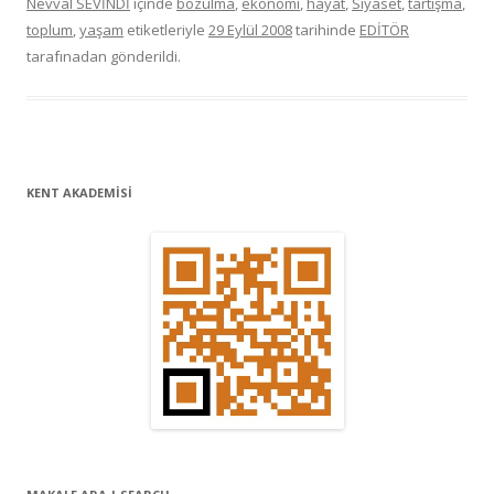
Nevval SEVİNDİ
içinde
bozulma
,
ekonomi
,
hayat
,
Siyaset
,
tartışma
,
toplum
,
yaşam
etiketleriyle
29 Eylül 2008
tarihinde
EDİTÖR
tarafınadan gönderildi.
KENT AKADEMİSİ