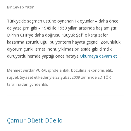
Bir Cevap Yazın
Türkiye’de seçmen üstüne oynanan ilk oyunlar – daha önce
de yazdığım gibi – 1945 ile 1950 yılları arasında başlamıştır.
DP’nin CHP’ye daha doğrusu “Büyük Şef” e karşı zafer
kazanma zorunluluğu, bu yöntemi hayata geçirdi. Zorunluluk
diyorum çünki İsmet İnönü yıkılmaz bir abide gibi dimdik
duruyordu hemde yaptığı onca hataya
Okumaya devam et
→
Mehmet Serdar VURAL
içinde
ahlak
,
bozulma
,
ekonomi
,
etik
,
rüşvet
,
Siyaset
etiketleriyle
23 Şubat 2009
tarihinde
EDİTÖR
tarafınadan gönderildi.
Çamur Düeti: Düello