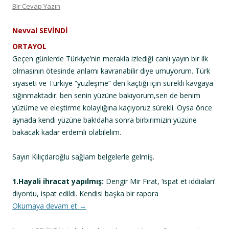
Bir Cevap Yazın
Nevval SEVİNDİ
ORTAYOL
Geçen günlerde Türkiye’nin merakla izlediği canlı yayın bir ilk
olmasının ötesinde anlamı kavranabilir diye umuyorum. Türk
siyaseti ve Türkiye “yüzleşme” den kaçtığı için sürekli kavgaya
sığınmaktadır. ben senin yüzüne bakıyorum,sen de benim
yüzüme ve eleştirme kolaylığına kaçıyoruz sürekli. Oysa önce
aynada kendi yüzüne bak!daha sonra birbirimizin yüzüne
bakacak kadar erdemli olabilelim.
Sayın Kılıçdaroğlu sağlam belgelerle gelmiş.
1.Hayali ihracat yapılmış:
Dengir Mir Fırat, ‘ispat et iddiaları’
diyordu, ispat edildi. Kendisi başka bir rapora
Okumaya devam et
→