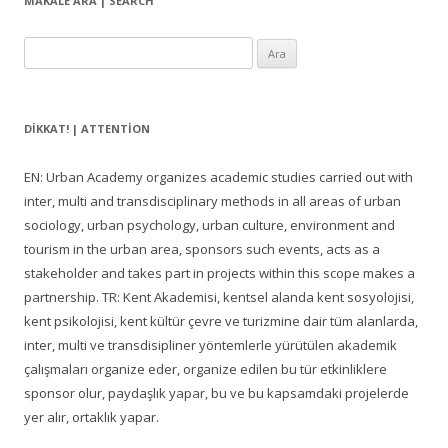
MAKALE ARA | SEARCH
Arama:
DIKKAT! | ATTENTION
EN: Urban Academy organizes academic studies carried out with
inter, multi and transdisciplinary methods in all areas of urban
sociology, urban psychology, urban culture, environment and
tourism in the urban area, sponsors such events, acts as a
stakeholder and takes part in projects within this scope makes a
partnership. TR: Kent Akademisi, kentsel alanda kent sosyolojisi,
kent psikolojisi, kent kültür çevre ve turizmine dair tüm alanlarda,
inter, multi ve transdisipliner yöntemlerle yürütülen akademik
çalışmaları organize eder, organize edilen bu tür etkinliklere
sponsor olur, paydaşlık yapar, bu ve bu kapsamdaki projelerde
yer alır, ortaklık yapar.