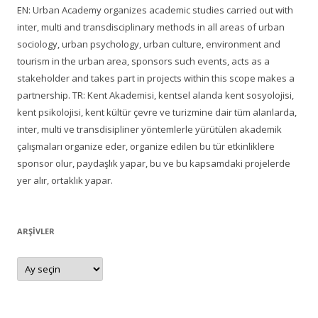
EN: Urban Academy organizes academic studies carried out with
inter, multi and transdisciplinary methods in all areas of urban
sociology, urban psychology, urban culture, environment and
tourism in the urban area, sponsors such events, acts as a
stakeholder and takes part in projects within this scope makes a
partnership. TR: Kent Akademisi, kentsel alanda kent sosyolojisi,
kent psikolojisi, kent kültür çevre ve turizmine dair tüm alanlarda,
inter, multi ve transdisipliner yöntemlerle yürütülen akademik
çalışmaları organize eder, organize edilen bu tür etkinliklere
sponsor olur, paydaşlık yapar, bu ve bu kapsamdaki projelerde
yer alır, ortaklık yapar.
ARŞIVLER
Arşivler