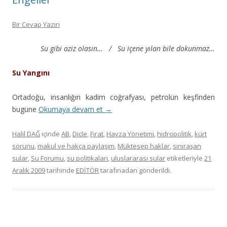
Bir Cevap Yazın
Su gibi aziz olasın… /
Su içene yılan bile dokunmaz…
Su Yangını
Ortadoğu, insanlığın kadim coğrafyası, petrolün keşfinden
bugüne
Okumaya devam et
→
Halil DAĞ
içinde
AB
,
Dicle
,
Fırat
,
Havza Yönetimi
,
hidropolitik
,
kürt
sorunu
,
makul ve hakça paylaşım
,
Müktesep haklar
,
sınıraşan
sular
,
Su Forumu
,
su politikaları
,
uluslararası sular
etiketleriyle
21
Aralık 2009
tarihinde
EDİTÖR
tarafınadan gönderildi.