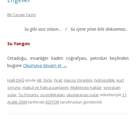
Bir Cevap Yazın
Su gibi aziz olasın… /
Su içene yılan bile dokunmaz…
Su Yangını
Ortadoğu, insanlığın kadim coğrafyası, petrolün keşfinden
bugüne
Okumaya devam et
→
Halil DAĞ
içinde
AB
,
Dicle
,
Fırat
,
Havza Yönetimi
,
hidropolitik
,
kürt
sorunu
,
makul ve hakça paylaşım
,
Müktesep haklar
,
sınıraşan
sular
,
Su Forumu
,
su politikaları
,
uluslararası sular
etiketleriyle
21
Aralık 2009
tarihinde
EDİTÖR
tarafınadan gönderildi.