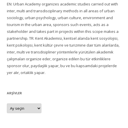
EN: Urban Academy organizes academic studies carried out with
inter, multi and transdisciplinary methods in all areas of urban
sociology, urban psychology, urban culture, environment and
tourism in the urban area, sponsors such events, acts as a
stakeholder and takes part in projects within this scope makes a
partnership. TR: Kent Akademisi, kentsel alanda kent sosyolojisi,
kent psikolojisi, kent kültür çevre ve turizmine dair tüm alanlarda,
inter, multi ve transdisipliner yöntemlerle yürütülen akademik
çalışmaları organize eder, organize edilen bu tür etkinliklere
sponsor olur, paydaşlık yapar, bu ve bu kapsamdaki projelerde
yer alır, ortaklık yapar.
ARŞIVLER
Arşivler