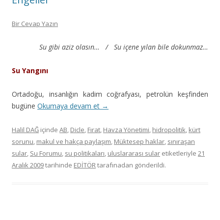
Bir Cevap Yazın
Su gibi aziz olasın… /
Su içene yılan bile dokunmaz…
Su Yangını
Ortadoğu, insanlığın kadim coğrafyası, petrolün keşfinden
bugüne
Okumaya devam et
→
Halil DAĞ
içinde
AB
,
Dicle
,
Fırat
,
Havza Yönetimi
,
hidropolitik
,
kürt
sorunu
,
makul ve hakça paylaşım
,
Müktesep haklar
,
sınıraşan
sular
,
Su Forumu
,
su politikaları
,
uluslararası sular
etiketleriyle
21
Aralık 2009
tarihinde
EDİTÖR
tarafınadan gönderildi.