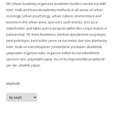
EN: Urban Academy organizes academic studies carried out with
inter, multi and transdisciplinary methods in all areas of urban
sociology, urban psychology, urban culture, environment and
tourism in the urban area, sponsors such events, acts as a
stakeholder and takes part in projects within this scope makes a
partnership. TR: Kent Akademisi, kentsel alanda kent sosyolojisi,
kent psikolojisi, kent kültür çevre ve turizmine dair tüm alanlarda,
inter, multi ve transdisipliner yöntemlerle yürütülen akademik
çalışmaları organize eder, organize edilen bu tür etkinliklere
sponsor olur, paydaşlık yapar, bu ve bu kapsamdaki projelerde
yer alır, ortaklık yapar.
ARŞIVLER
Arşivler