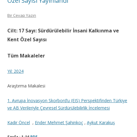
Özel Sayısı Yayınlandı
Bir Cevap Yazın
Cilt: 17 Sayı: Sürdürülebilir İnsani Kalkınma ve
Kent Özel Sayısı
Tüm Makaleler
Yıl: 2024
Araştırma Makalesi
1. Avrupa İnovasyon Skorbord’u (EIS) Perspektifinden Türkiye
ve AB Verileriyle Çevresel Sürdürülebilirlik İncelemesi
Kadir Öncel
,
Ender Mehmet Şahinkoç
,
Aykut Karakuş
Sayfa : 1-16
PDF