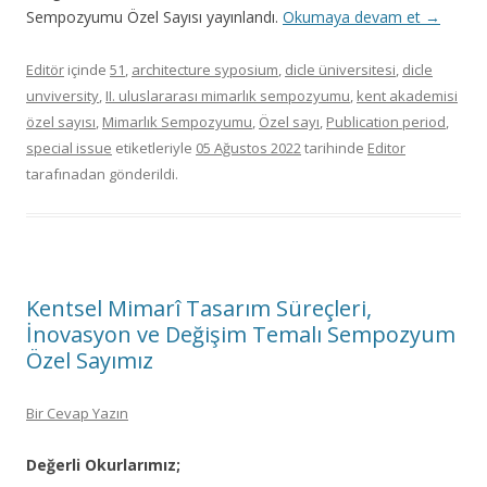
Sempozyumu Özel Sayısı yayınlandı.
Okumaya devam et
→
Editör
içinde
51
,
architecture syposium
,
dicle üniversitesi
,
dicle
unviversity
,
II. uluslararası mimarlık sempozyumu
,
kent akademisi
özel sayısı
,
Mimarlık Sempozyumu
,
Özel sayı
,
Publication period
,
special issue
etiketleriyle
05 Ağustos 2022
tarihinde
Editor
tarafınadan gönderildi.
Kentsel Mimarî Tasarım Süreçleri,
İnovasyon ve Değişim Temalı Sempozyum
Özel Sayımız
Bir Cevap Yazın
Değerli Okurlarımız;