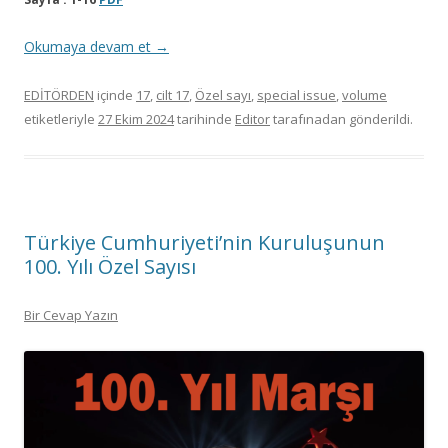
Okumaya devam et
→
EDİTÖRDEN
içinde
17
,
cilt 17
,
Özel sayı
,
special issue
,
volume
etiketleriyle
27 Ekim 2024
tarihinde
Editor
tarafınadan gönderildi.
Türkiye Cumhuriyeti’nin Kuruluşunun
100. Yılı Özel Sayısı
Bir Cevap Yazın