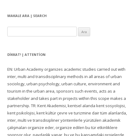
MAKALE ARA | SEARCH
Arama:
DIKKAT! | ATTENTION
EN: Urban Academy organizes academic studies carried out with
inter, multi and transdisciplinary methods in all areas of urban
sociology, urban psychology, urban culture, environment and
tourism in the urban area, sponsors such events, acts as a
stakeholder and takes part in projects within this scope makes a
partnership. TR: Kent Akademisi, kentsel alanda kent sosyolojisi,
kent psikolojisi, kent kültür çevre ve turizmine dair tüm alanlarda,
inter, multi ve transdisipliner yöntemlerle yürütülen akademik
çalışmaları organize eder, organize edilen bu tür etkinliklere
sponsor olur, paydaşlık yapar, bu ve bu kapsamdaki projelerde