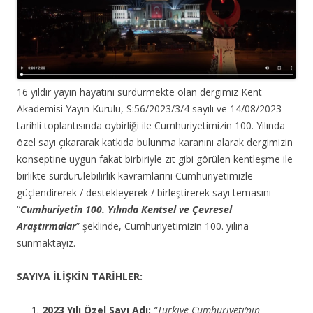
16 yıldır yayın hayatını sürdürmekte olan dergimiz Kent
Akademisi Yayın Kurulu, S:56/2023/3/4 sayılı ve 14/08/2023
tarihli toplantısında oybirliği ile Cumhuriyetimizin 100. Yılında
özel sayı çıkararak katkıd
a bulunma karanını alarak dergimizin
konseptine uygun fakat birbiriyle zıt gibi görülen kentleşme ile
birlikte sürdürülebilirlik kavramlarını Cumhuriyetimizle
güçlendirerek / destekleyerek / birleştirerek sayı temasını
“
Cumhuriyetin 100. Yılında Kentsel ve Çevresel
Araştırmalar
” şeklinde, Cumhuriyetimizin 100. yılına
sunmaktayız.
SAYIYA İLİŞKİN TARİHLER:
2023 Yılı Özel Sayı Adı:
“Türkiye Cumhuriyeti’nin