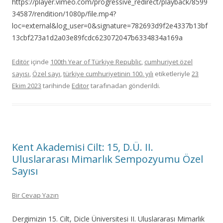
https://player.vimeo.com/progressive_redirect/playback/8599
34587/rendition/1080p/file.mp4?
loc=external&log_user=0&signature=782693d9f2e4337b13bf
13cbf273a1d2a03e89fcdc623072047b6334834a169a
Editör
içinde
100th Year of Türkiye Republic
,
cumhuriyet özel
sayısı
,
Özel sayı
,
türkiye cumhuriyetinin 100. yılı
etiketleriyle
23
Ekim 2023
tarihinde
Editor
tarafınadan gönderildi.
Kent Akademisi Cilt: 15, D.Ü. II.
Uluslararası Mimarlık Sempozyumu Özel
Sayısı
Bir Cevap Yazın
Dergimizin 15. Cilt, Dicle Üniversitesi II. Uluslararası Mimarlık