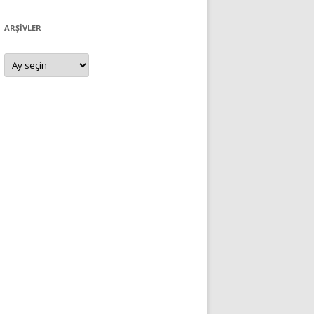
ARŞIVLER
Arşivler