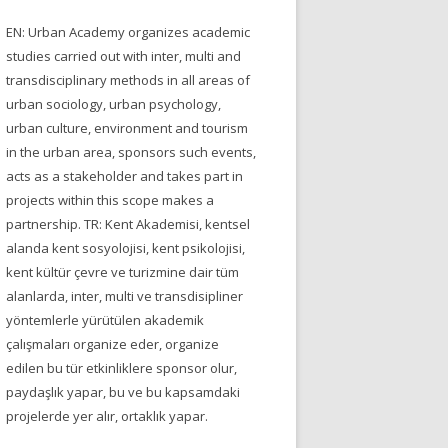
EN: Urban Academy organizes academic
studies carried out with inter, multi and
transdisciplinary methods in all areas of
urban sociology, urban psychology,
urban culture, environment and tourism
in the urban area, sponsors such events,
acts as a stakeholder and takes part in
projects within this scope makes a
partnership. TR: Kent Akademisi, kentsel
alanda kent sosyolojisi, kent psikolojisi,
kent kültür çevre ve turizmine dair tüm
alanlarda, inter, multi ve transdisipliner
yöntemlerle yürütülen akademik
çalışmaları organize eder, organize
edilen bu tür etkinliklere sponsor olur,
paydaşlık yapar, bu ve bu kapsamdaki
projelerde yer alır, ortaklık yapar.