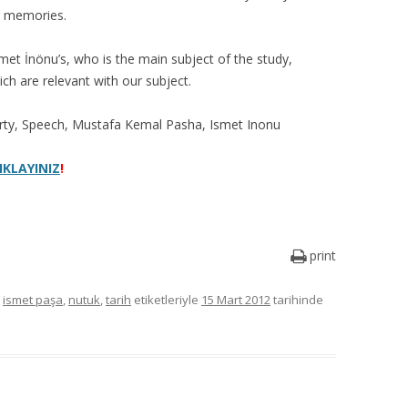
r memories.
smet İnönu’s, who is the main subject of the study,
ich are relevant with our subject.
arty, Speech, Mustafa Kemal Pasha, Ismet Inonu
IKLAYINIZ
!
print
,
ismet paşa
,
nutuk
,
tarih
etiketleriyle
15 Mart 2012
tarihinde