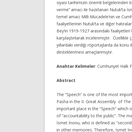
siyasi tarihimizin önemli belgelerinden bi
verme’’ amacı ile hazırlanan Nutuk’ta İ
temel amacı Milli Mücadele’nin ve Cumhu
faaliyetlerinin Nutuk’ta ve diğer hatıral
Bey’in 1919-1927 arasındaki faaliyetleri
karşılaştırılarak incelenmiştir. Özellikle
yıllardaki
verdiği röportajlarda da konu i
desteklenmesi amaçlanmıştır.
Anahtar Kelimeler
: Cumhuriyet Halk 
Abstract
The “Speech” is one of the most impo
Pasha in the II. Great Assembly of The
important place in the “Speech” which i
of “accountability to the public”. The m
İsmet İnonu, who is defined as “second
in other memories. Therefore, İsmet İn