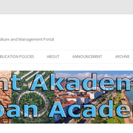
 Culture and Management Portal
İçeriğe
atla
BLICATION POLICIES
ABOUT
ANNOUNCEMENT
ARCHIVE
DOCUMENTATION
EDITORIAL BOARD
ETIK KURUL | ETHICAL BOARDS
YAZIM KURALLARI
SÜREÇ REHBERI | PROCESS GUIDE
İNDEKSLER
JOURNAL HISTORY | DERGI
TIK İLKELER | ETHICAL RULES
TARIHÇESI