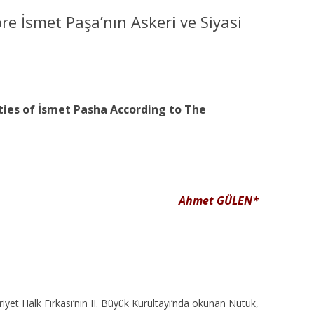
MISYON | MISSION
re İsmet Paşa’nın Askeri ve Siyasi
LOGO & EXPANSION
JOURNAL TAG
ities of İsmet Pasha According to The
E-POSTA OKUMA | USER MAIL
İLETIŞIM | CONTACT US
PUBLICATION GROUP
Ahmet GÜLEN
*
REKLAM TARIFESI |
ADVERTISEMENT FEE
et Halk Fırkası’nın II. Büyük Kurultayı’nda okunan Nutuk,