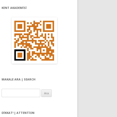
KENT AKADEMİSİ
MAKALE ARA | SEARCH
Arama:
DIKKAT! | ATTENTION