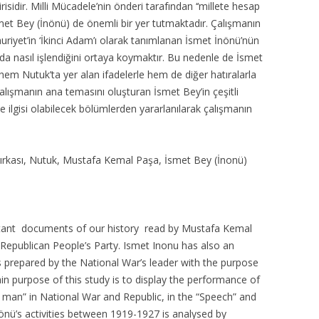
risidir. Milli Mücadele’nin önderi tarafından ‘‘millete hesap
smet Bey (İnönü) de önemli bir yer tutmaktadır. Çalışmanın
riyet’in ‘İkinci Adam’ı olarak tanımlanan İsmet İnönü’nün
arda nasıl işlendiğini ortaya koymaktır. Bu nedenle de İsmet
 hem Nutuk’ta yer alan ifadelerle hem de diğer hatıralarla
 çalışmanın ana temasını oluşturan İsmet Bey’in çeşitli
le ilgisi olabilecek bölümlerden yararlanılarak çalışmanın
Fırkası, Nutuk, Mustafa Kemal Paşa, İsmet Bey (İnonü)
rtant documents of our history read by Mustafa Kemal
 Republican People’s Party. Ismet Inonu has also an
s prepared by the National War’s leader with the purpose
ain purpose of this study is to display the performance of
 man” in National War and Republic, in the “Speech” and
önü’s activities between 1919-1927 is analysed by