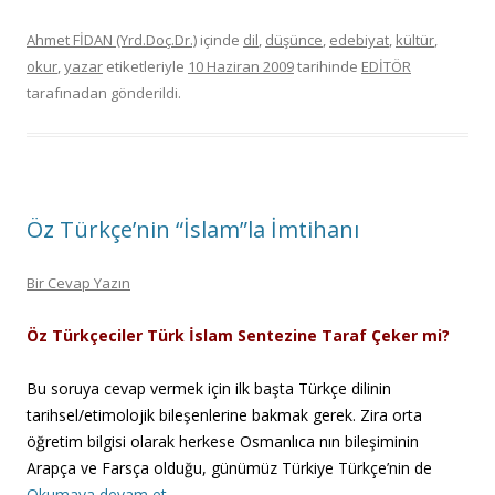
Ahmet FİDAN (Yrd.Doç.Dr.)
içinde
dil
,
düşünce
,
edebiyat
,
kültür
,
okur
,
yazar
etiketleriyle
10 Haziran 2009
tarihinde
EDİTÖR
tarafınadan gönderildi.
Öz Türkçe’nin “İslam”la İmtihanı
Bir Cevap Yazın
Öz Türkçeciler Türk İslam Sentezine Taraf Çeker mi?
Bu soruya cevap vermek için ilk başta Türkçe dilinin
tarihsel/etimolojik bileşenlerine bakmak gerek. Zira orta
öğretim bilgisi olarak herkese Osmanlıca nın bileşiminin
Arapça ve Farsça olduğu, günümüz Türkiye Türkçe’nin de
Okumaya devam et
→