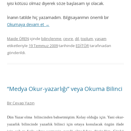
iyisi kötüsü olmaz diyerek söze başlasam iyi olacak.
İnanın tatilde hiç yazamadım. Bilgisayarımın önemli bir
Okumaya devam et
→
Maide ÖREN
içinde
bilinçlenme
,
çevre
,
dil
,
toplum
,
yaşam
etiketleriyle
19 Temmuz 2009
tarihinde
EDİTÖR
tarafınadan
gönderildi.
“Medya Okur-yazarlığı” veya Okuma Bilinci
Bir Cevap Yazın
Dün Yazar olma
bilincinden bahsetmiştim. Kolay olduğu için. Yani okur-
yazarlık bilincinde yazarlık bilinci için ortaya konulacak özgün ifade