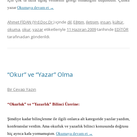
için çok ta fazla uğraş vermenin gereği olmadığını düşündüm. Çünkü
yazar
Okumaya devam et
→
Ahmet FİDAN (Yrd.Doç.Dr.)
içinde
dil
,
Eğitim
,
iletişim
,
insan
,
kültür
,
okuma
,
okur
,
yazar
etiketleriyle
11 Haziran 2009
tarihinde
EDİTÖR
tarafınadan gönderildi.
“Okur” ve “Yazar” Olma
Bir Cevap Yazın
“Okurluk” ve “Yazarlık” Bilinci Üzerine:
Şimdiye kadar bilinçlenme ile ilgili onlarca alt kategoride yazılar yazdım,
konferanslar verdim. Ama okurluk ve yazarlık bilinci konusunda doğrusu
hiç ayrıca kafa yormamıştım.
Okumaya devam et
→