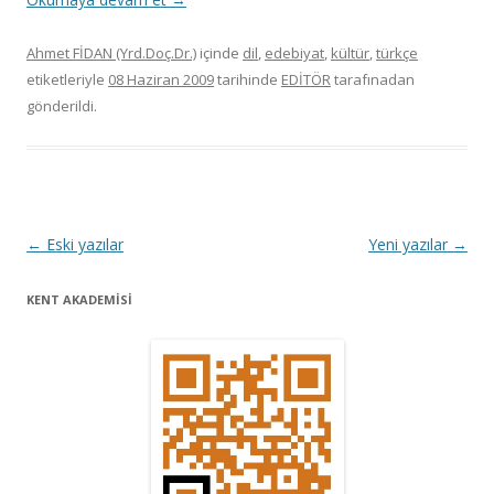
Ahmet FİDAN (Yrd.Doç.Dr.)
içinde
dil
,
edebiyat
,
kültür
,
türkçe
etiketleriyle
08 Haziran 2009
tarihinde
EDİTÖR
tarafınadan
gönderildi.
Y
←
Eski yazılar
Yeni yazılar
→
a
KENT AKADEMİSİ
z
ı
d
o
l
a
ş