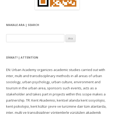
ı
m
ı
MAKALE ARA | SEARCH
Arama:
DIKKAT! | ATTENTION
EN: Urban Academy organizes academic studies carried out with
inter, multi and transdisciplinary methods in all areas of urban
sociology, urban psychology, urban culture, environment and
tourism in the urban area, sponsors such events, acts as a
stakeholder and takes part in projects within this scope makes a
partnership. TR: Kent Akademisi, kentsel alanda kent sosyolojisi,
kent psikolojisi, kent kültür çevre ve turizmine dair tüm alanlarda,
inter, multi ve transdisipliner yöntemlerle yürütülen akademik