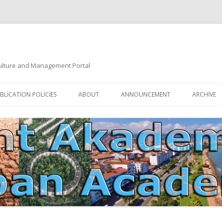
 Culture and Management Portal
İçeriğe
atla
BLICATION POLICIES
ABOUT
ANNOUNCEMENT
ARCHIVE
DOCUMENTATION
EDITORIAL BOARD
ETIK KURUL | ETHICAL BOARDS
YAZIM KURALLARI
SÜREÇ REHBERI | PROCESS GUIDE
İNDEKSLER
JOURNAL HISTORY | DERGI
TIK İLKELER | ETHICAL RULES
TARIHÇESI