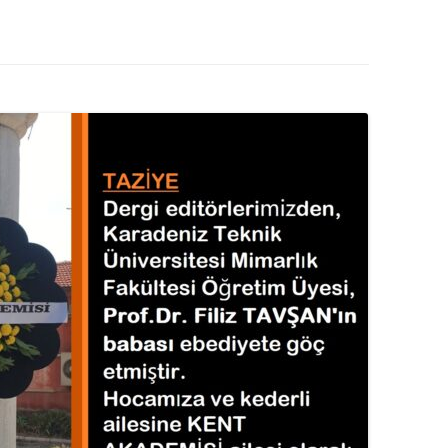
MISYON | MISSION
LOGO & EXPANSION
JOURNAL TAG
E-POSTA OKUMA | USER MAIL
İLETIŞIM | CONTACT US
PUBLICATION GROUP
REKLAM TARIFESI |
ADVERTISEMENT FEE