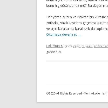
bunu hiç düşündünüz mü? Bu düşün mant
Her yerde düzen ve istikrar için kurallar
zorbalık, yazılı kayıtlara geçmesi kurums
ve aşırı kurallar da kuralsızlık da toplu
Okumaya devam et
→
EDİTÖRDEN
içinde
çağrı
,
duyuru
,
editörde
gönderildi.
©2020 All Rights Reserved - Kent Akademisi 