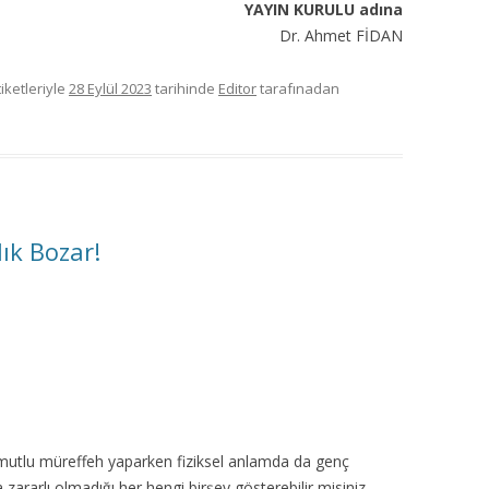
YAYIN KURULU adına
Dr. Ahmet FİDAN
iketleriyle
28 Eylül 2023
tarihinde
Editor
tarafınadan
lık Bozar!
 mutlu müreffeh yaparken fiziksel anlamda da genç
 zararlı olmadığı her hengi birşey gösterebilir misiniz,