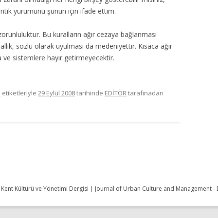
ık yürümünü şunun için ifade ettim.
 zorunluluktur. Bu kuralların ağır cezaya bağlanması
allık, sözlü olarak uyulması da medeniyettir. Kısaca ağır
ma ve sistemlere hayır getirmeyecektir.
n
etiketleriyle
29 Eylül 2008
tarihinde
EDİTÖR
tarafınadan
| Kent Kültürü ve Yönetimi Dergisi | Journal of Urban Culture and Management