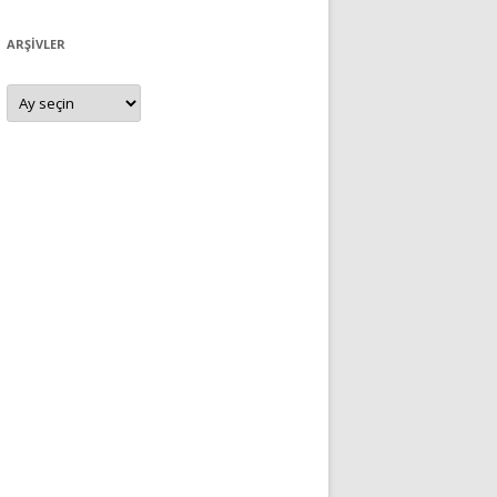
ARŞIVLER
Arşivler