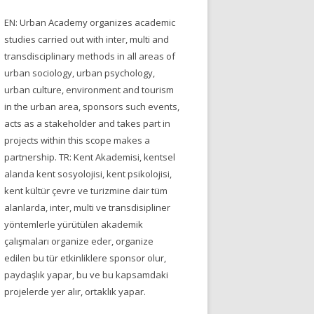
EN: Urban Academy organizes academic
studies carried out with inter, multi and
transdisciplinary methods in all areas of
urban sociology, urban psychology,
urban culture, environment and tourism
in the urban area, sponsors such events,
acts as a stakeholder and takes part in
projects within this scope makes a
partnership. TR: Kent Akademisi, kentsel
alanda kent sosyolojisi, kent psikolojisi,
kent kültür çevre ve turizmine dair tüm
alanlarda, inter, multi ve transdisipliner
yöntemlerle yürütülen akademik
çalışmaları organize eder, organize
edilen bu tür etkinliklere sponsor olur,
paydaşlık yapar, bu ve bu kapsamdaki
projelerde yer alır, ortaklık yapar.