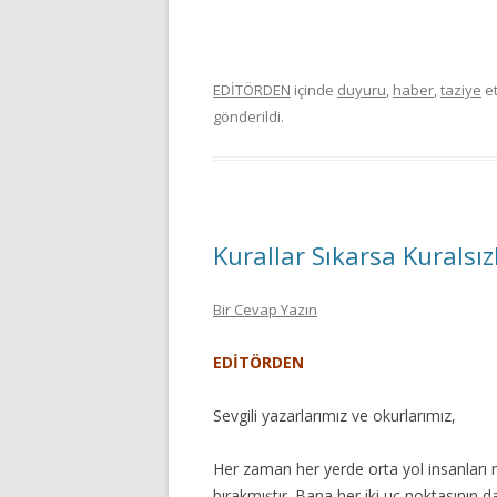
EDİTÖRDEN
içinde
duyuru
,
haber
,
taziye
et
gönderildi.
Kurallar Sıkarsa Kuralsız
Bir Cevap Yazın
EDİTÖRDEN
Sevgili yazarlarımız ve okurlarımız,
Her zaman her yerde orta yol insanları
bırakmıştır. Bana her iki uç noktasının da