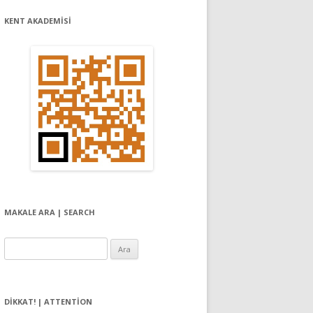
KENT AKADEMİSİ
MAKALE ARA | SEARCH
Arama:
DIKKAT! | ATTENTION