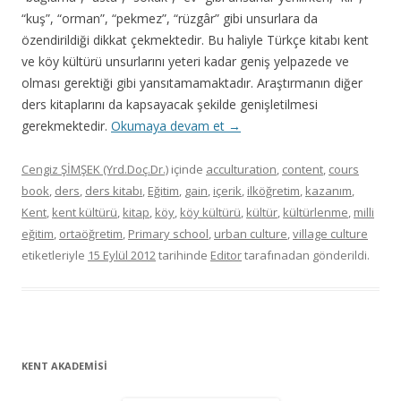
“kuş”, “orman”, “pekmez”, “rüzgâr” gibi unsurlara da
özendirildiği dikkat çekmektedir. Bu haliyle Türkçe kitabı kent
ve köy kültürü unsurlarını yeteri kadar geniş yelpazede ve
olması gerektiği gibi yansıtamamaktadır. Araştırmanın diğer
ders kitaplarını da kapsayacak şekilde genişletilmesi
gerekmektedir.
Okumaya devam et
→
Cengiz ŞİMŞEK (Yrd.Doç.Dr.)
içinde
acculturation
,
content
,
cours
book
,
ders
,
ders kitabı
,
Eğitim
,
gain
,
içerik
,
ilköğretim
,
kazanım
,
Kent
,
kent kültürü
,
kitap
,
köy
,
köy kültürü
,
kültür
,
kültürlenme
,
milli
eğitim
,
ortaöğretim
,
Primary school
,
urban culture
,
village culture
etiketleriyle
15 Eylül 2012
tarihinde
Editor
tarafınadan gönderildi.
KENT AKADEMİSİ