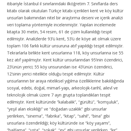
itibariyle İstanbul il sınırlarındaki ilköğretim 7. Sınıflarda ders
kitabı olarak okutulan Türkçe kitabı içerikleri kent ve köy kültür
unsurları bakımından nitel bir araştırma deseni ve içerik analizi
veri toplama yöntemiyle incelenmiştir. Yapılan incelemede
kitapta 30 metin, 54 resim, 61 de çizim kullanıldığı tespit
edilmiştir. Analizlerde 93’ü kent, 53’ü de köye ait olmak üzere
toplam 106 farklı kültür unsuruna atıf yapıldığı tespit edilmiştir.
Tekrarlarla birlikte kent unsurlarına 118, köy unsurlarına ise 55
kez atıf yapılmıştır. Kent kültür unsurlarından 95’inin özendirici,
23’ünün yerici; 55 köy unsurundan ise 43’ünün özendirici,
12’sinin yerici nitelikte olduğu tespit edilmiştir. Kültür
unsurlarının bir araya niteliksel yığılma özelliklerine bakıldığında
sosyal, edebi, doğal, mimarî-yapı, arkeolojik-tarihî, ailevî ve
teknolojik olmak üzere 7 ayrı grupta toplandıkları tespit
edilmiştir. Kent kültüründe “kalabalık”, “gürültü”, “komşuluk”,
“yeşil alan eksikliği” ve “doğadan uzaklık” gibi unsurlar
yerilirken, “sinema”, “fabrika”, “kitap”, “sahil”, “bina” gibi
unsurlara özendirildiği; köy kültüründe ise “köy yaşamı”,
“bağlama”, “usta”, “sokak”, “ev” gibi unsurlar yerilirken, “kır”,