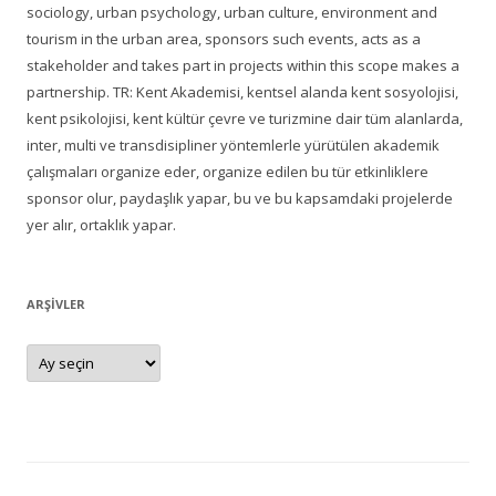
sociology, urban psychology, urban culture, environment and
tourism in the urban area, sponsors such events, acts as a
stakeholder and takes part in projects within this scope makes a
partnership. TR: Kent Akademisi, kentsel alanda kent sosyolojisi,
kent psikolojisi, kent kültür çevre ve turizmine dair tüm alanlarda,
inter, multi ve transdisipliner yöntemlerle yürütülen akademik
çalışmaları organize eder, organize edilen bu tür etkinliklere
sponsor olur, paydaşlık yapar, bu ve bu kapsamdaki projelerde
yer alır, ortaklık yapar.
ARŞIVLER
Arşivler